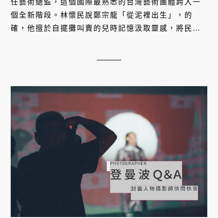
任藝術總監，這個國際最熟悉的台灣藝術團體跨入一
個全新階段。林懷民說鄭宗龍「從泥裡出生」，的
確，他擅於自擺攤叫賣的兒時記憶汲取靈感，將民間
文化元素轉譯為動人的舞作。他和同世代的創作夥伴
要在這個土地上，甚至世界上，鬥陣浪流連。