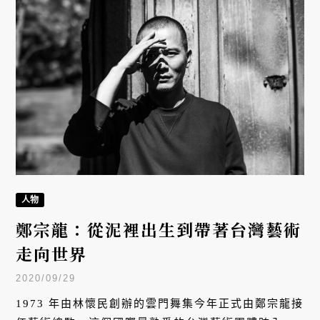
人物
鄭宗龍：從泥裡出生到帶著台灣藝術
走向世界
2020/09/29
1973 年由林懷民創辦的雲門舞集今年正式由鄭宗龍接