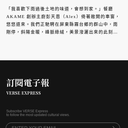
「我喜歡下雨過後土地的味道，會想到家。」餐廳
AKAME 創辦主廚彭天恩（Alex）倚著敞開的車窗，
悠悠道來。我們正馳騁在屏東縣霧台鄉的群山中，雨
剛停，斜陽金暖，峰脈綠絨，美景潑灑出來的此刻，
彭天恩卻想起了家。他已經回到家了呀！不僅如此，
他還把外地人招來了，為了吃他料理的一餐，許多人
不遠千里專程上路。
訂閱電子報
VERSE EXPRESS
Subscribe VERSE Express
to follow the most updated cultural views.