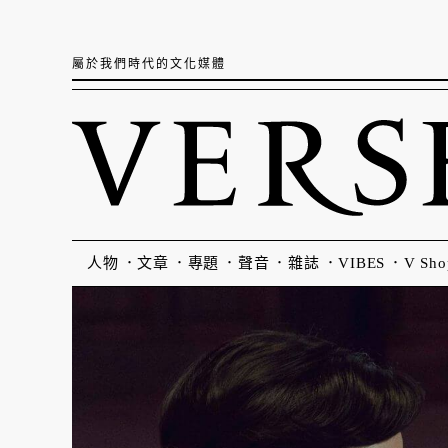
屬於我們時代的文化媒體
人物
文章
專題
聲音
雜誌
VIBES
V Sho