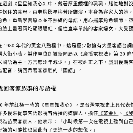
在戲劇
《星星知我心》
中，戴著厚重鏡框的珮珮，賭氣地對
得愣住的養母，由老牌影星梅芳所飾演，本身為客家人的她
角色，重新學習原本並不熟練的母語，用心揣摩角色細節，
的臉上畫著兩坨顯眼腮紅，個性直率單純的客家婦女，大受
在 1980 年代的黃金八點檔中，這是極少數擁有大量客語
遍大街小巷，製作單位卻被新聞局以《廣播電視法》第 20 
以國語為主，方言應逐年減少。」在被糾正之下，戲劇後期
為配音，講回帶著客家腔的「國語」。
找回客家族群的母語權
40 年前紅極一時的《星星知我心》，是台灣電視史上具代
許多後來從事客語影視音傳播的媒體人，擔任
《茶金》
、
《
榮為苗栗客家人，他表示：「小時候第一次在電視上聽到自
母語的可能性也因此有了更進一步的想像。」