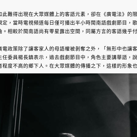
如此難得出現在大眾媒體上的客語元素，卻在《廣電法》的
規定，當時電視頻道每日僅可播出半小時閩南語戲劇節目，歌唱
曲。相較於閩南語尚有零星露出空間，同屬方言的客語幾乎
廣電政策除了讓客家人的母語權被剝奪之外，「無形中也讓
主任委員楊長鎮表示，過去戲劇節目中，角色主要講華語，
育程度不高的鄉下人。在大眾媒體的傳播之下，這樣的形象