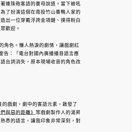
說著連珠砲客語的養母說道。當下被吼
，為了扮演這個在南投竹山養鴨人家的
塑造出一位穿戴浮誇金項鏈、撲得粉白
觀眾歡迎。
台詞的角色。賺人熱淚的劇情，讓戲劇紅
條警告：「電台對國內廣播播音語言應
客語台詞消失，原本現場收音的角色改
表性的戲劇，劇中的客語元素，啟發了
我們與惡的距離》
等戲劇製作人的湯昇
己熟悉的語言，讓我印象非常深刻，對