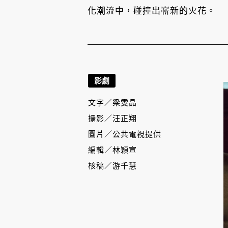
化潮流中，碰撞出嶄新的火花。
影劇
文字／
梁雯晶
攝影／
汪正翔
圖片／
公共電視提供
編輯／
林穎宣
核稿／
游千慧