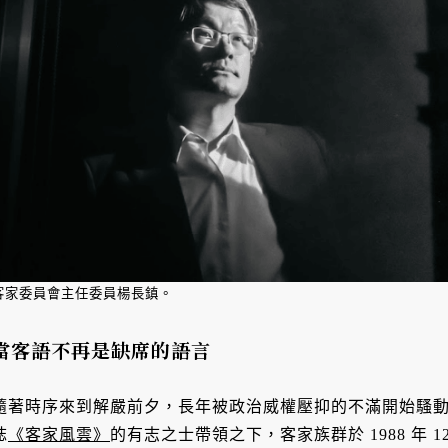
客家委員會主任委員楊長鎮。
當客語不再是缺席的語言
隨著時序來到解嚴前夕，長年被政治威權壓抑的不滿開始騷
誌
《客家風雲》
的有志之士帶領之下，客家族群於 1988 年 1