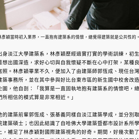
林彥穎當時初入業界，一直抱有建築系的情懷，總覺得建築就是公共性的。（攝
出身淡江大學建築系，林彥穎歷經過實打實的學術訓練，初
著想出國深造，求好心切與自我懷疑不斷在心中打架，某種
寫照。林彥穎畢業不久，便加入了由建築師郭恆成、現任台
建築事務所，並在其中參與好比台東市區的新生國中校舍改
企圖，他自剖：「我算是一直固執地抱有建築系的情懷吧，
們所相信的模式算是非常相近。」
他的建築前輩郭恆成、張基義同樣自淡江建築學成，並分別
院建築碩士；也因此結識了自哈佛大學建築暨都市設計系所
上，補足了林彥穎對國際建築視角的好奇。期間，好幾次動