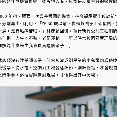
來的合作與機會推遲，後設地去看，反倒是反覆實踐的過程
2000 年初，藉著一次公共競圖的機會，林彥穎承攬了位於
以分割再出租利用，「在 30 歲以前，像是趕鴨子上架似的
一遍，是有點痛苦啦。」林彥穎回憶，執行新竹公共工程期
來乍到，人生地不熟，老是迷路，「所以時常被園區管理局
理解為什麼是由我來負責這個案子。」
林彥穎沒有建築師架子，時常被當成剛畢業的小鬼頭四處使
慢慢學。從水電、空調到工地各樣細節，細細盤點，才發現
是門手藝，必得實際進到現場，才悟得出其中奧秘。