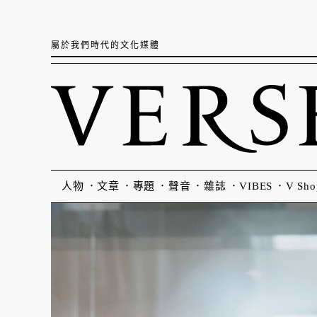
屬於我們時代的文化媒體
人物
文章
專題
聲音
雜誌
VIBES
V Sho