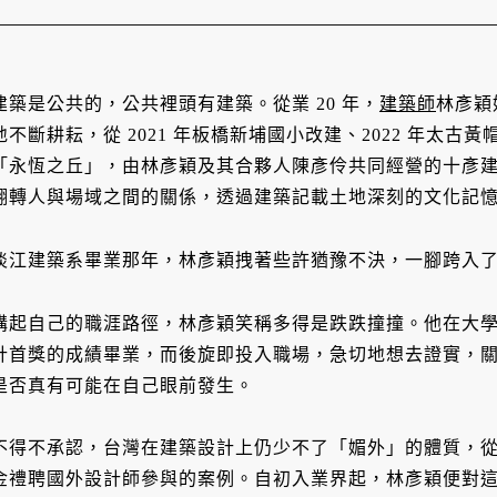
建築是公共的，公共裡頭有建築。從業 20 年，
建築師
林彥穎
地不斷耕耘，從 2021 年板橋新埔國小改建、2022 年太
「永恆之丘」，由林彥穎及其合夥人陳彥伶共同經營的十彥
翻轉人與場域之間的關係，透過建築記載土地深刻的文化記
淡江建築系畢業那年，林彥穎拽著些許猶豫不決，一腳跨入
講起自己的職涯路徑，林彥穎笑稱多得是跌跌撞撞。他在大
計首獎的成績畢業，而後旋即投入職場，急切地想去證實，
是否真有可能在自己眼前發生。
不得不承認，台灣在建築設計上仍少不了「媚外」的體質，
金禮聘國外設計師參與的案例。自初入業界起，林彥穎便對