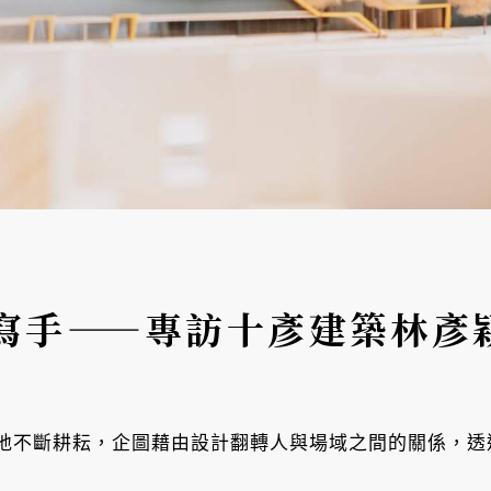
寫手——專訪十彥建築林彥
地不斷耕耘，企圖藉由設計翻轉人與場域之間的關係，透