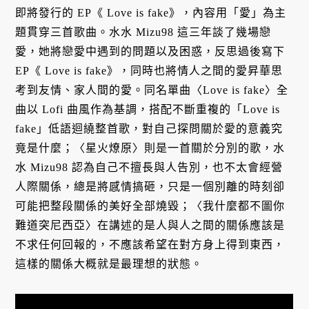
即將發行的 EP《 Love is fake》，內容用「愛」為主
題貫穿三首歌曲。水水 Mizu98 這三年談了幾場戀
愛，她將戀愛中遇到的問題以及困惑，反思過後寫下
EP《 Love is fake》，同時也將情人之間的愛昇華思
考到友情、家人間的愛。同名單曲〈Love is fake〉全
曲以 Lofi 曲風作為基調，搭配不斷重複的「Love is
fake」低語迴繞整首歌，對自己探問關於愛的意義究
竟是什麼；〈星火燎原〉則是一首關於分別的歌，水
水 Mizu98 認為自己不擅長與人告別，也不太會經營
人際關係，總是將感情搞砸，只是一個別離的時刻卻
可能把整段關係的美好全部燒毀；〈我什麼都不圖你
難道突尼西亞〉在講述的是人與人之間的關係應該是
不求任何回報的，不應該希望在對方身上得到東西，
這樣的關係大概就是最理想的狀態。