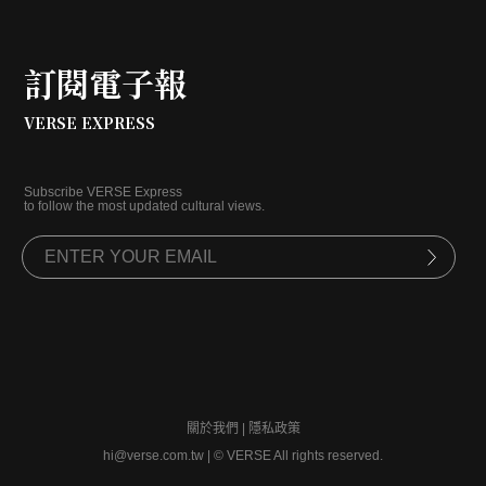
訂閱電子報
VERSE EXPRESS
Subscribe VERSE Express
to follow the most updated cultural views.
關於我們
|
隱私政策
hi@verse.com.tw
|
© VERSE All rights reserved.