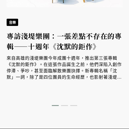
音樂
專訪淺堤樂團：一張差點不存在的專
輯——十週年《沈默的鉅作》
來自高雄的淺堤樂團今年成團十週年，推出第三張專輯
《沈默的鉅作》。在這張作品誕生之前，他們深陷入創作
停滯、爭吵，甚至面臨解散樂團抉擇。新專輯名稱「沈
默」一詞，除了是四位團員的生命經歷，也影射著淺堤走
過十年，重新理解彼此的過程。而我們也在其中，看見台
灣樂團邁向成熟、獨立經營的試煉之路。