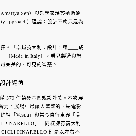
rtya Sen）與哲學家瑪莎納斯鮑
ity approach）理論：設計不應只是為
。「卓越義大利：設計，讓____成
de in Italy），看見製造與想
超越完美的、可見的智慧。
利設計巡禮
中僅 379 件榮獲金圓規設計獎。本次展
影響力。展場中最讓人驚豔的，是電影
祖「Vespa」與當今自行車界「夢
 PINARELLO」！同樣擁有義大利
CLI PINARELLO 則是以左右不