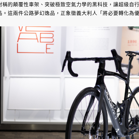
對稱的顛覆性車架、突破極致空氣力學的黑科技，讓超級自
品。這兩件公路夢幻逸品，正象徵義大利人「將必要轉化為