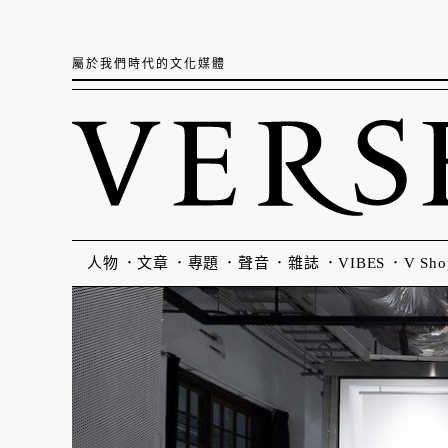
屬於我們時代的文化媒體
人物
文章
專題
聲音
雜誌
VIBES
V Sho