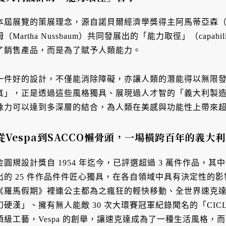
本屆展覽的策展理念，源自諾貝爾經濟學獎得主阿馬蒂亞森（Ama
姆（Martha Nussbaum）共同發展出的「能力取徑」（capabil
了銷售產品，而是為了賦予人類能力。
一件好的設計，不僅能消除障礙，亦讓人類的潛能得以無限發揮
真」，正是透過這些風格獨具、展現過人才智的「義大利製造」（Ma
像力可以達到多深層的結合，為人類在美感與功能性上帶來
從Vespa到SACCO懶骨頭，一場橫跨百年的義大
金圓規設計獎自 1954 年迄今，已評選超過 3 萬件作品，其
出的 25 件作品件件匠心獨具，在各自領域中具有決定性的
《羅馬假期》裡連公主都為之瘋狂的輕快移動、全世界速克達始
幻硬漢」、擁有無人能敵 30 次大環賽冠軍紀錄聞名的「CICLI
頂級工藝，Vespa 的創舉，讓速克達成為了一種生活風格，而 CI