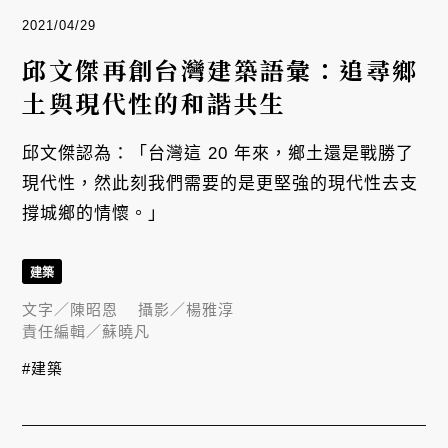
2021/04/29
邱文傑再創台灣建築語彙：追尋鄉
土與現代性的和諧共生
邱文傑認為：「台灣這 20 年來，鄉土還是戰勝了
現代性，然此刻我們需要的是更堅強的現代性去支
撐城鄉的情懷。」
建築
文字／
陳昭恩
攝影／
楊雅淳
責任編輯／
蘇曉凡
#建築