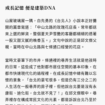
成長記憶 便是建築DNA
山屋玻璃屋一隅，白先勇的《台北人》小說本正好攤
開的篇章寫道：「中山北路的玫瑰花店長，常年都送
來上選的鮮貨，整個夏天尹雪艷的客廳都細細的透著
一股又甜又膩的晚香玉。」文句中說的正是邱文傑父
親，當時在中山北路與七條通口經營的花店。
當時文豪筆下的市井，條通裡的巷弄生活就是他孩時
的日常，這些成了他對都市居住空間的基本印象，在
都市快速現代化的過程裡，在成長記憶中總有難以忘
懷的景象，「台北的豪宅很多，但是仍有三分之二的
人生活在一般巷弄的房子裡，但他說台北要是沒有永
康街、迪化街，台北就不見了！」在邱文傑眼中，巷
弄裡存在構成常民文化的元素，都是訴說台北乃至於