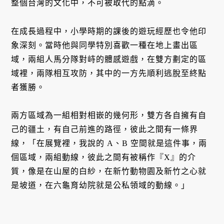
整個台灣的文化中，不可被取代的點滴。
在成長過程中，小學時期的課後的遊玩經歷也令他印
象深刻。當時他與同學特別喜歡一種在地上畫出區
域，兩組人馬分隊對峙的體感遊戲，在雙方劃定的區
域裡，兩隊相互攻防，其中的一方先順利逃脫至終點
者獲勝。
兩方區域為一組相對相嵌的幾何形，雙方各自擁有自
己的疆土，有自己前進的路徑，彼此之間有一條界
線，「在展覽裡，我說的 A、B 空間就是這件事，兩
個區域，兩組動線，彼此之間有被稱作『X』的介
質，像是在山屋的白紗，在新竹動物園及新竹之心就
是坡道，在六龜育幼院就是公私領域的動線。」