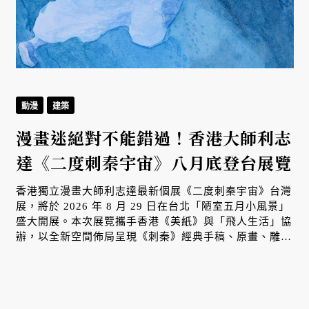
動漫
建築
漫畫迷絕對不能錯過！香港大師利志
達《二度刺秦宇宙》八月底登台展覽
香港獨立漫畫大師利志達最新個展《二度刺秦宇宙》台灣
展，將於 2026 年 8 月 29 日在台北「陋室五月小風景」
盛大開展。本次展覽攜手香港《美紙》與「飛人生活」協
辦，以全新空間佈局呈現《刺秦》經典手稿、原畫、雕塑
及首度公開的全新創作，深化港台當代藝術與漫畫文化交
無
流，帶領觀者深入其宏大的視覺宇宙。