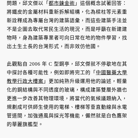
問題，邱文傑以「
都市鍊金術
」這個概念試著回答：
將鐵皮的金屬材料重新拆解組構，化為樑柱等元素重
新詮釋成為專屬台灣的建築語彙，而這些建築手法並
不是企圖去取代常民生活的現況，而是呼籲在新建建
物時，身為建築專業者可向日常在地的物件學習，找
出土生土長的台灣形式，而非效仿他國。
此觀點自 2006 年 C 型鋼亭，邱文傑就不停歇地在其
中探討各種可能性，例如即將完工的「
中國醫藥大學
教學行政大樓案
」更加純熟升級運用他的論述，輕量
化的鋼結構與不同透度的玻璃，構成建築雙層外牆也
更進一步改善其物理環境，將當代的氣候議題納入，
規劃成可供師生使用的電梯、樓梯等垂直動線與水電
管道間，加強通風與採光等機能，儼然就是白色鷹架
的華麗旗艦型。