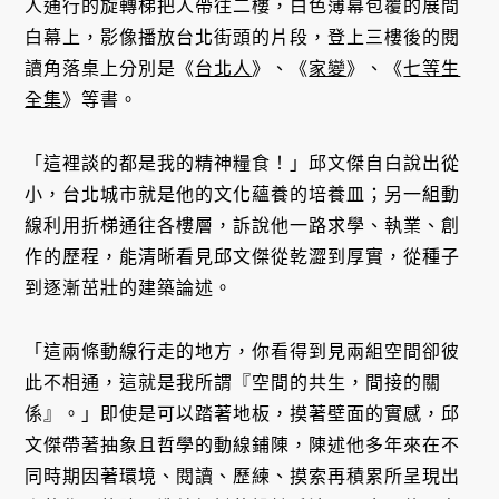
人通行的旋轉梯把人帶往二樓，白色薄幕包覆的展間
白幕上，影像播放台北街頭的片段，登上三樓後的閱
讀角落桌上分別是《
台北人
》、《
家變
》、《
七等生
全集
》等書。
「這裡談的都是我的精神糧食！」邱文傑自白說出從
小，台北城市就是他的文化蘊養的培養皿；另一組動
線利用折梯通往各樓層，訴說他一路求學、執業、創
作的歷程，能清晰看見邱文傑從乾澀到厚實，從種子
到逐漸茁壯的建築論述。
「這兩條動線行走的地方，你看得到見兩組空間卻彼
此不相通，這就是我所謂『空間的共生，間接的關
係』。」即使是可以踏著地板，摸著壁面的實感，邱
文傑帶著抽象且哲學的動線鋪陳，陳述他多年來在不
同時期因著環境、閱讀、歷練、摸索再積累所呈現出