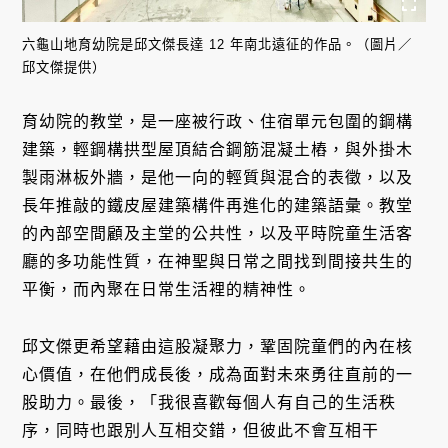
六龜山地育幼院是邱文傑長達 12 年南北遠征的作品。（圖片／
邱文傑提供）
育幼院的教堂，是一座被行政、住宿單元包圍的鋼構
建築，輕鋼構拱型屋頂結合鋼筋混凝土樁，與外掛木
製雨淋板外牆，是他一向的輕質與混合的表徵，以及
長年推敲的鐵皮屋建築構件再進化的建築語彙。教堂
的內部空間顧及主堂的公共性，以及平時院童生活客
廳的多功能性質，在神聖與日常之間找到間接共生的
平衡，而內聚在日常生活裡的精神性。
邱文傑更希望藉由這股凝聚力，鞏固院童們的內在核
心價值，在他們成長後，成為面對未來勇往直前的一
股助力。最後，「我很喜歡每個人有自己的生活秩
序，同時也跟別人互相交錯，但彼此不會互相干