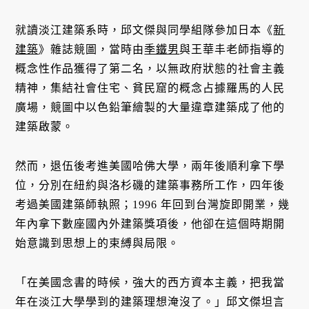
就讀淡江建築系時，邱文傑與同學組隊參加日本《
新
建築
》雜誌競圖，當時由
季鐵男
與王華丰老師指導的
概念性作品獲得了第二名，以無政府狀態的社會主義
精神，集結社會住宅、貧民窟的概念占據羅馬的人民
廣場，競圖中以色鉛筆繪製的大量違章建築成了他的
建築啟蒙。
然而，退伍後考進美國哈佛大學，兩年後順利拿下學
位，分別在紐約與洛杉磯的建築事務所工作，四年後
考過美國建築師執照；1996 年回到台灣旋即開業，幾
年內拿下數座國內外建築獎項後，他卻在這個時期開
始意識到思想上的束縛與局限。
「在美國念書的時候，強大的西方資本主義，把我當
年在淡江大學學到的建築理想淹沒了。」邱文傑坦言