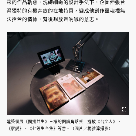
來的作品軌跡，洗練細緻的設計手法下，企圖伸張台
灣獨特的有機奔放的在地特質，變成他創作靈魂裡無
法掩蓋的情愫，背後想放聲吶喊的意志。
建築個展《間接共生》三樓的閱讀角落桌上擺放《台北人》、
《家變》、《七等生全集》等書。（圖片／楊雅淳攝影）