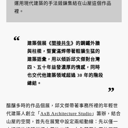
運用現代建築的手法錘鍊集結在山屋這個作品
裡。
建築個展《
間接共生
》的鋼鐵外牆
與柱樑，堅實滿焊帶著粗獷生猛的
建築語彙，用以傾訴邱文傑對台灣
四、五十年益發濃厚的情感，同時
也交代他建築領域超過 30 年的階段
總結。
醞釀多時的作品個展，邱文傑帶著事務所裡的年輕世
代建築人創立「
AxB Architecture Studio
」籌辦，結合
山屋的空間，首先在展覽中設定兩組動線：先以僅一