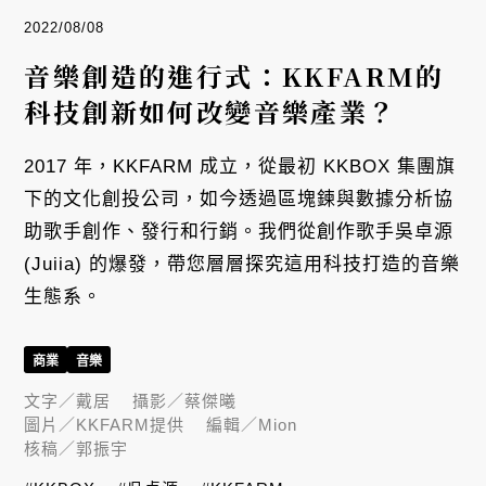
2022/08/08
音樂創造的進行式：KKFARM的
科技創新如何改變音樂產業？
2017 年，KKFARM 成立，從最初 KKBOX 集團旗
下的文化創投公司，如今透過區塊鍊與數據分析協
助歌手創作、發行和行銷。我們從創作歌手吳卓源
(Juiia) 的爆發，帶您層層探究這用科技打造的音樂
生態系。
商業
音樂
文字／
戴居
攝影／
蔡傑曦
圖片／
KKFARM提供
編輯／
Mion
核稿／
郭振宇