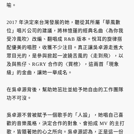
喻。
2017 年決定來台灣發展的她，聽從其所屬「華風數
位」唱片公司的建議，將林憶蓮的經典名曲〈為你我
受冷風吹〉改編、翻唱成 R&B 版本。悅耳的旋律搭
配優美的唱腔，收獲不少注目。真正讓吳卓源走進大
眾目光的，是參與掀起一波饒舌風的〈走到飛〉，以
及與熊仔、RGRY 合作的〈買榜〉，這兩首「現象
級」的金曲，讓她一舉成名。
在吳卓源背後，幫助她茁壯並給予她自由的工作團隊
功不可沒。
吳卓源不曾被賦予一個歌手的「人設」，她唱自己喜
歡的音樂風格，決定合作的對象、會拍成 MV 的主打
歌，皆隨著她的心之所向。吳卓源認為，正是這一份