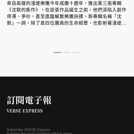
來自高雄的淺堤樂團今年成團十週年，推出第三張專輯
《沈默的鉅作》。在這張作品誕生之前，他們深陷入創作
停滯、爭吵，甚至面臨解散樂團抉擇。新專輯名稱「沈
默」一詞，除了是四位團員的生命經歷，也影射著淺堤走
過十年，重新理解彼此的過程。而我們也在其中，看見台
灣樂團邁向成熟、獨立經營的試煉之路。
訂閱電子報
VERSE EXPRESS
Subscribe VERSE Express
to follow the most updated cultural views.