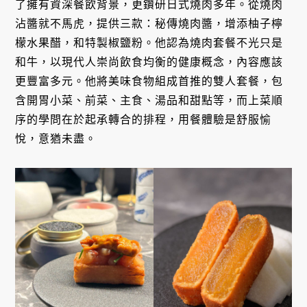
了擁有資深餐飲背景，更鑽研日式燒肉多年。從燒肉
沾醬就不馬虎，提供三款：秘傳燒肉醬，增添柚子檸
檬水果醋，和特製椒鹽粉。他認為燒肉套餐不光只是
和牛，以現代人崇尚飲食均衡的健康概念，內容應該
更豐富多元。他將美味食物組成首推的雙人套餐，包
含開胃小菜、前菜、主食、湯品和甜點等，而上菜順
序的學問在於起承轉合的排程，用餐體驗是舒服愉
悅，意猶未盡。