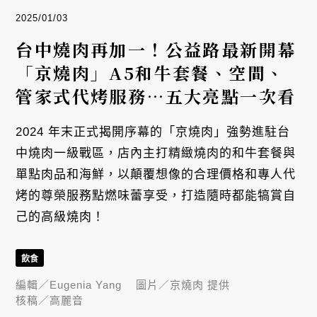
2025/01/03
台中燒肉再加一！公益路最新開幕
「京燒肉」A5和牛套餐、空間、
管家式代烤服務⋯五大亮點一次看
2024 年末正式揭開序幕的「京燒肉」強勢進駐台
中燒肉一級戰區，店內主打精緻燒肉的和牛套餐與
單點肉品和海鮮，以顛覆想像的合理價格和專人代
烤的尊榮服務點燃味蕾享受，打造隨時都能犒賞自
己的高級燒肉！
飲食
編輯／
Eugenia Yang
圖片／
京燒肉 提供
核稿／
高麗音