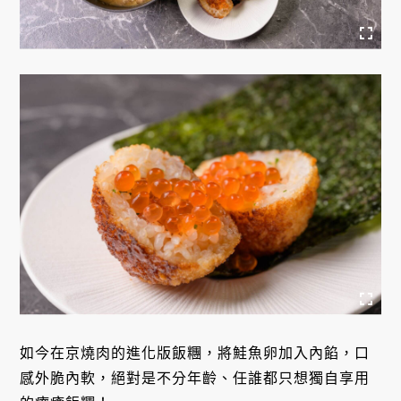
如今在京燒肉的進化版飯糰，將鮭魚卵加入內餡，口
感外脆內軟，絕對是不分年齡、任誰都只想獨自享用