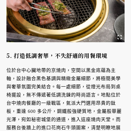
5. 打造低調奢華，不失舒適的用餐環境
位於台中心臟地帶的京燒肉，空間以黑金底蘊為主
軸，設計融合黑色基調與精緻金屬細節，將極簡美學
與奢華氛圍完美結合。每一處細節，從燈光布局到桌
椅擺設，無不傳遞著低調洗鍊的時尚語言。地點位於
台中燒肉餐廳的一級戰區，氣派大門選用昂貴的鈦
板，重達 600 多公斤，鋼鐵般強硬質地，金屬般華麗
光澤，宛如秘密城堡的通道，進入這座燒肉天堂。而
服務台後牆上的進口花崗石牛頭圖案，清楚明瞭地展