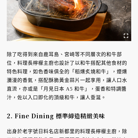
除了吃得到來自鹿耳島、宮崎等不同層次的和牛部
位，料理長檸檬主廚也設計了以和牛搭配其他食材的
特色料理，如色香味俱全的「稻燻炙燒和牛」，煙燻
瀰漫的香氣，搭配酥脆黃金蒜片一起享用，讓人口水
直流，亦或是「月見日本 A5 和牛」，蛋香和特調醬
汁，佐以入口即化的頂級和牛，讓人垂涎。
2. Fine Dining 標準締造精緻美味
出身於老字號日料名店新都里的料理長檸檬主廚，除