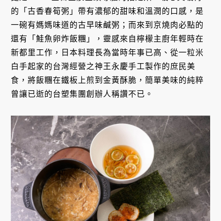
的「古香春筍粥」帶有濃郁的甜味和溫潤的口感，是
一碗有媽媽味道的古早味鹹粥；而來到京燒肉必點的
還有「鮭魚卵炸飯糰」，靈感來自檸檬主廚年輕時在
新都里工作，日本料理長為當時年事已高、從一粒米
白手起家的台灣經營之神王永慶手工製作的庶民美
食，將飯糰在鐵板上煎到金黃酥脆，簡單美味的純粹
曾讓已逝的台塑集團創辦人稱讚不已。