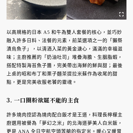
以高規格的日本 A5 和牛為雙人套餐的核心，並巧妙
融入許多日料、法餐的元素，前菜選項之一的「獺祭
漬烏魚子」，以清酒入菜的黃金溏心，滿滿的幸福滋
味；主廚推薦的「奶油吐司」堆疊海膽、生胭脂蝦，
搭配特製海苔魚子醬，完美帶出海鮮的鮮與甜；最後
上桌的昭和布丁和栗子麵茶提拉米蘇作為收尾的甜
點，更是完美收服老饕的靈魂。
3. 一口圈粉欲罷不能的主食
許多燒肉控認為燒肉配白飯才是王道，料理長檸檬主
廚選用被譽為「夢幻之米」的北海道夢美人白米飯，
更是 ANA 全日空航空頭等艙的指定米。暖心又暖胃