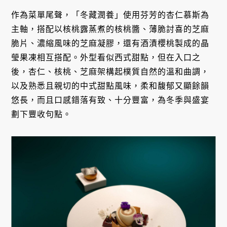
作為菜單尾聲，「冬藏潤養」使用芬芳的杏仁慕斯為
主軸，搭配以核桃露蒸煮的核桃醬、薄脆討喜的芝麻
脆片、濃縮風味的芝麻凝膠，還有酒漬櫻桃製成的晶
瑩果凍相互搭配。外型看似西式甜點，但在入口之
後，杏仁、核桃、芝麻架構起樸質自然的溫和曲調，
以及熟悉且親切的中式甜點風味，柔和馥郁又顯餘韻
悠長，而且口感錯落有致、十分豐富，為冬季與盛宴
劃下豐收句點。