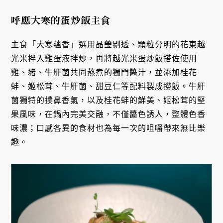
呼應大寒的蛋炒飯主食
主食「大寒蘊香」選用晶瑩剔透、顆粒分明的花東越
光米拌入雞蛋液拌炒，再將越光米蛋炒飯搭佐使用
雞、豬、牛肝菌共同熬煮的獨門醬汁，並添加桂花
蚌、姬松茸、牛肝菌、甜豆仁等配料製成撈飯。牛肝
菌獨特的撲鼻香氣，以及桂花蚌的鮮美、姬松茸的堅
果風味，在鍋內完美交融，不僅醬色誘人，整體色香
味濃；口感各異的食材也為每一次的咀嚼帶來無比樂
趣。