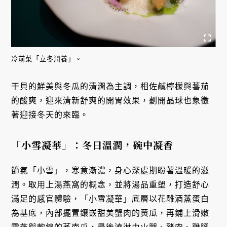
冷前菜「立冬潤養」。
干貝的鮮美與冬瓜的清潤為主調，相佐鹹檸檬與蕃茄
的酸爽，迎來清新舒爽的開胃效果，劃開晶球也象徵
著迎接冬天的來臨。
「小雪凝華」：冬日溫潤，碗中凝香
節氣「小雪」，寒意漸濃，身心深處期盼著溫暖的滋
潤。取用上湯燕窩的概念，並將湯品重塑，打造舒心
滿足的感官體驗，「小雪凝華」底層以花雕酒蒸蛋白
為基底，內部擺置鑲嵌甜美蟹肉的黃瓜，再鋪上滑嫩