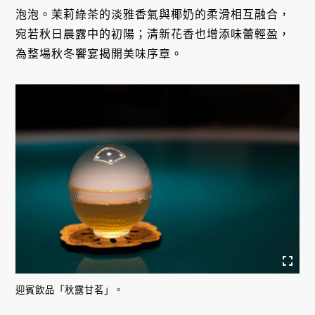
泡泡。茉莉綠茶的淡雅香氣與椰奶的柔滑相互融合，
宛若秋日晨露中的初陽；清新花香也增添味蕾輕盈，
為整場秋冬饗宴揭開美味序章。
迎賓飲品「秋露甘茗」。