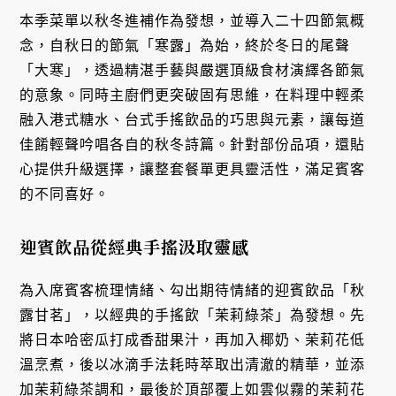
本季菜單以秋冬進補作為發想，並導入二十四節氣概
念，自秋日的節氣「寒露」為始，終於冬日的尾聲
「大寒」，透過精湛手藝與嚴選頂級食材演繹各節氣
的意象。同時主廚們更突破固有思維，在料理中輕柔
融入港式糖水、台式手搖飲品的巧思與元素，讓每道
佳餚輕聲吟唱各自的秋冬詩篇。針對部份品項，還貼
心提供升級選擇，讓整套餐單更具靈活性，滿足賓客
的不同喜好。
迎賓飲品從經典手搖汲取靈感
為入席賓客梳理情緒、勾出期待情緒的迎賓飲品「秋
露甘茗」，以經典的手搖飲「茉莉綠茶」為發想。先
將日本哈密瓜打成香甜果汁，再加入椰奶、茉莉花低
溫烹煮，後以冰滴手法耗時萃取出清澈的精華，並添
加茉莉綠茶調和，最後於頂部覆上如雲似霧的茉莉花