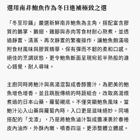
選用南非鮑魚作為冬日進補極致之選
「冬至珍饈」嚴選新鮮南非鮑魚為主角，搭配富含膠
質的鵝掌、鵝翅、雞腳與赤肉等食材耐心熬煮，並透
過靜置、清蒸、再次靜置的繁複操作，讓鮑魚飽滿吸
附食材風味與膠質精華，保有彈而不韌的柔和口感。
絕佳的烹調狀態，更令鮑魚斷面呈現宛若半熟般的溏
心錯覺，耐人尋味。
主廚同時將鮑汁與高湯混製成香醇醬汁，為肥美的鮑
魚增色增香，並且跳脫傳統的時蔬組合，改取高湯煨
煮過的日本山藥、蘿蔔襯底。不僅突顯鮑魚風味，當
鮑汁沁入山藥與蘿蔔內時，入口更是滋味絕妙。同場
搭配的「戈渣」，乃是將鮑魚滷汁製成醬凍裹於春捲
皮內油炸，外酥內嫩、噴香四溢，更添整體立體感。