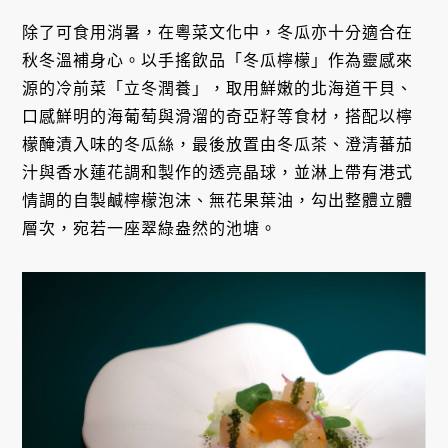
除了可食用消暑，在粵菜文化中，冬瓜亦十分適合在
秋冬溫補身心。以手搖飲品「冬瓜檸檬」作為靈感來
源的冷前菜「立冬潤養」，取用鮮嫩的北海道干貝、
口感鮮明的海葡萄與滑溜的奇亞籽等食材，搭配以檸
檬醃漬入味的冬瓜絲，最後放置由冬瓜茶、澄清蕃茄
汁與香水蓮花調和製作的透亮晶球，並淋上帶有港式
情調的自製鹹檸檬泡沫、無花果葉油，勾出整體立體
層次，宛若一座翠綠盎然的池塘。