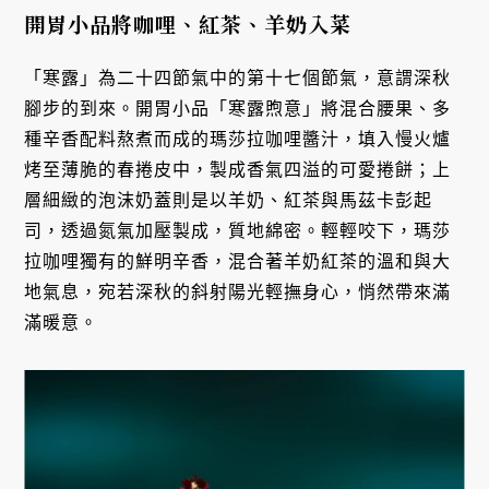
開胃小品將咖哩、紅茶、羊奶入菜
「寒露」為二十四節氣中的第十七個節氣，意謂深秋
腳步的到來。開胃小品「寒露煦意」將混合腰果、多
種辛香配料熬煮而成的瑪莎拉咖哩醬汁，填入慢火爐
烤至薄脆的春捲皮中，製成香氣四溢的可愛捲餅；上
層細緻的泡沫奶蓋則是以羊奶、紅茶與馬茲卡彭起
司，透過氮氣加壓製成，質地綿密。輕輕咬下，瑪莎
拉咖哩獨有的鮮明辛香，混合著羊奶紅茶的溫和與大
地氣息，宛若深秋的斜射陽光輕撫身心，悄然帶來滿
滿暖意。