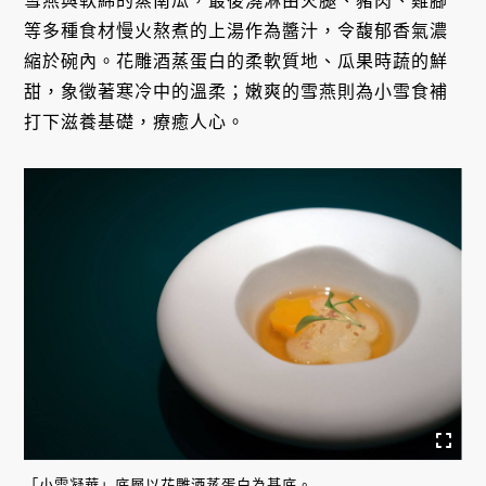
雪燕與軟綿的蒸南瓜，最後澆淋由火腿、豬肉、雞腳
等多種食材慢火熬煮的上湯作為醬汁，令馥郁香氣濃
縮於碗內。花雕酒蒸蛋白的柔軟質地、瓜果時蔬的鮮
甜，象徵著寒冷中的溫柔；嫩爽的雪燕則為小雪食補
打下滋養基礎，療癒人心。
「小雪凝華」底層以花雕酒蒸蛋白為基底。