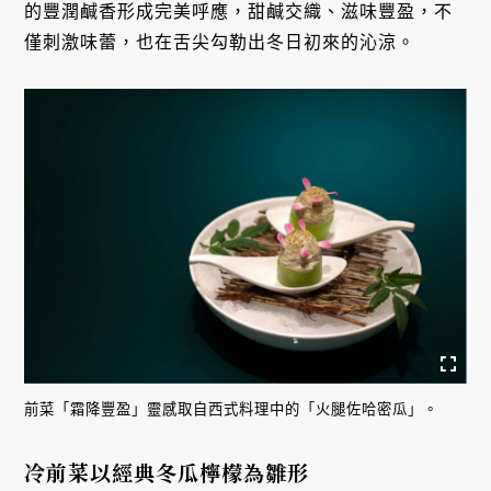
的豐潤鹹香形成完美呼應，甜鹹交織、滋味豐盈，不
僅刺激味蕾，也在舌尖勾勒出冬日初來的沁涼。
前菜「霜降豐盈」靈感取自西式料理中的「火腿佐哈密瓜」。
冷前菜以經典冬瓜檸檬為雛形