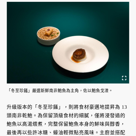
「冬至珍饈」嚴選新鮮南非鮑魚為主角，佐以鮑魚戈渣。
升級版本的「冬至珍饈」，則將食材豪邁地提昇為 13
頭南非乾鮑。為保留頂級食材的細膩，僅將浸發過的
鮑魚以高湯煨煮，完整保留鮑魚本身的鮮味與醇香，
最後再以些許冰糖、蠔油輕微點亮風味。主廚並搭配