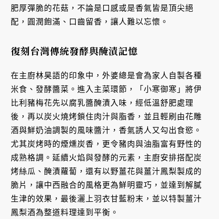
肥厚彈脆的花菇，不論是口感或是香氣皆是頂尖絕
配，圓潤飽滿、口齒留香，讓人難以忘懷。
復刻台灣傳統發酵與醃漬記憶
在主廚林昊語的印象中，外婆總是會為家人自製各種
米食、發酵醬菜。進入主菜環節，「小寒御寒」將伊
比利豬梅花先以腐乳醬醃漬入味，經低溫舒肥處理
後，再以炭火燒烤鎖住肉汁與脂香，並且輕刷由花雕
酒與鮮奶油調製的風味醬汁，香氣誘人又勾出食慾。
尤其炭烤時的煙燻炭香，更令豬肉與油脂富有野性的
成熟格調。延續火焰與發酵的元素，主廚安排搭配炭
烤絲瓜、醃漬蘿蔔，還有以野薑花與薑汁鳳梨製成的
脆片，讓中西融合的風格更為鮮明靈巧，並達到解膩
生津的效果，最後灑上羽衣甘藍粉末，並以特製薑汁
鳳梨酒為整道料理達到平衡。