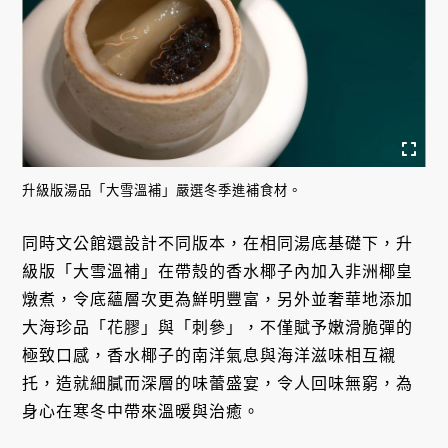
升級版湯品「大雪溫補」嚴選冬季進補食材。
同時文公館還設計不同版本，在相同湯底基礎下，升
級版「大雪溫補」在帶殼的香水椰子內加入非洲椰皇
燉煮，令底蘊層次更為鮮明豐富，另外並奢華地添加
大海珍品「花膠」與「刺參」，不僅賦予嫩滑脆彈的
極致口感，香水椰子的南洋氣息與海洋滋味相互襯
托，造就細膩而深層的味蕾盛宴，令人回味無窮，為
身心在寒冬中帶來溫暖與治癒。