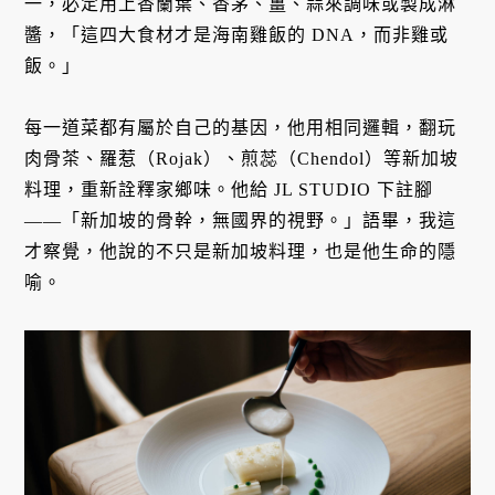
一，必定用上香蘭葉、香茅、薑、蒜來調味或製成淋
醬，「這四大食材才是海南雞飯的 DNA，而非雞或
飯。」
每一道菜都有屬於自己的基因，他用相同邏輯，翻玩
肉骨茶、羅惹（Rojak）、煎蕊（Chendol）等新加坡
料理，重新詮釋家鄉味。他給 JL STUDIO 下註腳
——「新加坡的骨幹，無國界的視野。」語畢，我這
才察覺，他說的不只是新加坡料理，也是他生命的隱
喻。