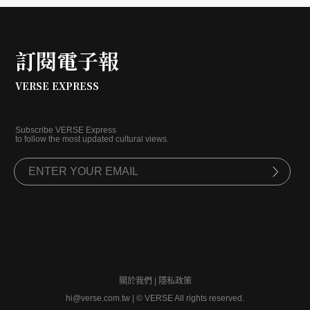
訂閱電子報
VERSE EXPRESS
Subscribe VERSE Express
to follow the most updated cultural views.
關於我們
|
隱私政策
hi@verse.com.tw
|
© VERSE All rights reserved.