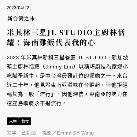
2023/04/22
新台灣之味
米其林三星JL STUDIO主廚林恬
耀：海南雞飯代表我的心
2023 年米其林新科三星餐廳 JL STUDIO，新加坡
籍主廚林恬耀（Jimmy Lim）以精巧廚技為家鄉小
吃賦予新生，是中台灣最難訂位的餐廳之一。來台
近二十年，他見證東南亞滋味在台崛起，但他拒絕
稱其為一股「流行」，因他深信，東南亞的魅力在
這座島嶼將永不退流行。
人物
飲食
文字／
章凱閎
攝影／
Emma SY Wang