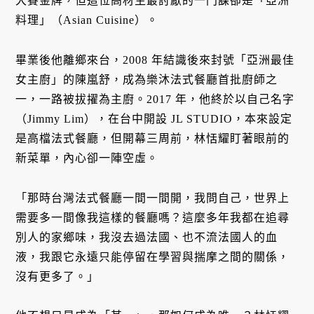
大賽金牌，但這位高材生最討厭的一門課卻是「亞洲
料理」（Asian Cuisine）。
畢業後他離鄉來台，2008 年結識後來封號「亞洲最佳
女主廚」的陳嵐舒，成為樂沐法式餐廳首批廚師之
一，一路被拔擢為主廚。2017 年，他終於以自己名字
（Jimmy Lim），在台中開設 JL STUDIO，本來設定
是高檔法式餐廳，但開幕三周前，林恬耀盯著眼前的
新菜單，內心卻一陣空虛。
「那時台灣法式餐廳一間一間開，我問自己，世界上
需要多一間像我這樣的餐廳嗎？這麼多年我都在追尋
別人的家鄉味，我沒去過法國、也不流法國人的血
液，我跟它永遠只能停留在學習與揣摩之間的關係，
沒有更多了。」