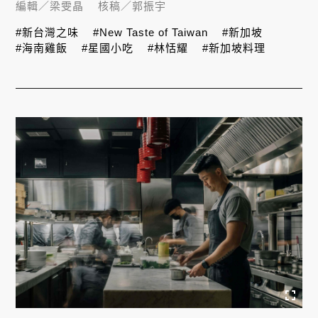
編輯／
梁雯晶
核稿／
郭振宇
#新台灣之味
#New Taste of Taiwan
#新加坡
#海南雞飯
#星國小吃
#林恬耀
#新加坡料理