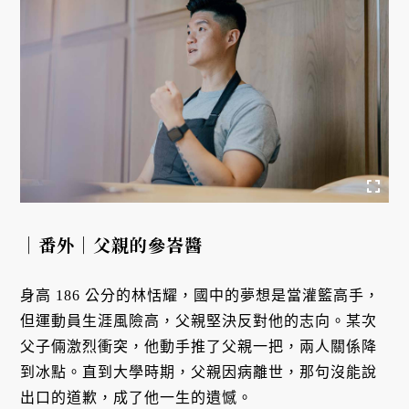
｜番外｜父親的參峇醬
身高 186 公分的林恬耀，國中的夢想是當灌籃高手，
但運動員生涯風險高，父親堅決反對他的志向。某次
父子倆激烈衝突，他動手推了父親一把，兩人關係降
到冰點。直到大學時期，父親因病離世，那句沒能說
出口的道歉，成了他一生的遺憾。