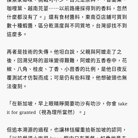
咖哩葉、越南芫荽⋯⋯以前路邊採得到的香料，忽然
什麼都沒有了。」還有食材醬料，東南亞店鋪可買到
數十種蝦醬，區分乾濕度與不同質地，台灣卻找不到
這麼多。
再者是技術的失傳。他坦白說，父親與阿嬤走了之
後，回溯兒時的滋味變得艱難，阿嬤的五香卷中，花
椒、八角、桂皮、丁香、小茴香的比例，是他日夜反
覆測試才仿製而成；可是仍有些料理，他想破頭也無
法復刻。
「在新加坡，早上眼睛睜開要叻沙有叻沙，你會 take
it for granted（視為理所當然）。」
但追本溯源的過程，也讓林恬耀重拾新加坡的認同，