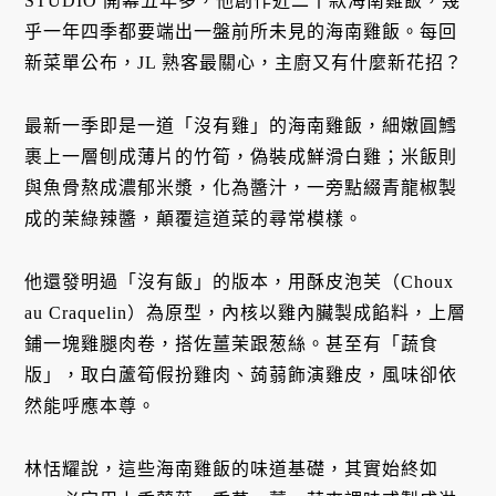
STUDIO 開幕五年多，他創作近二十款海南雞飯，幾
乎一年四季都要端出一盤前所未見的海南雞飯。每回
新菜單公布，JL 熟客最關心，主廚又有什麼新花招？
最新一季即是一道「沒有雞」的海南雞飯，細嫩圓鱈
裹上一層刨成薄片的竹筍，偽裝成鮮滑白雞；米飯則
與魚骨熬成濃郁米漿，化為醬汁，一旁點綴青龍椒製
成的茉綠辣醬，顛覆這道菜的尋常模樣。
他還發明過「沒有飯」的版本，用酥皮泡芙（Choux
au Craquelin）為原型，內核以雞內臟製成餡料，上層
鋪一塊雞腿肉卷，搭佐薑茉跟葱絲。甚至有「蔬食
版」，取白蘆筍假扮雞肉、蒟蒻飾演雞皮，風味卻依
然能呼應本尊。
林恬耀說，這些海南雞飯的味道基礎，其實始終如