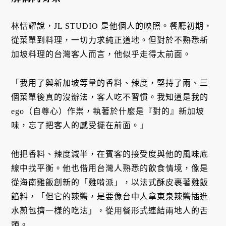
林恬耀說，JL STUDIO 是他個人的映照。餐廳初期，
從菜單到料理，一切力求純正道地。但對於不熟悉新
加坡料理的台灣客人而言，他似乎走得太前面。
「我用了與新加坡等量的香料、辣度，堅持了兩、三
個菜單後真的沒辦法，客人吃不習慣。我知道是我的
ego（自尊心）作祟，執著於什麼是『對的』新加坡
味，忘了把客人的感受擺在前面。」
他把香料、辣度減半，在賓客的接受度與他的風味底
線中找平衡。他也借用台灣人熟悉的飲食情境，像是
從海南雞飯創新的「雞啃派」，以法式酥皮裹著雞飯
餡料，「但它的辣醬，是要像台中人拿東泉辣醬插進
水煎包擠一樣的吃法」，從用餐形式連結兩地人的舌
頭。