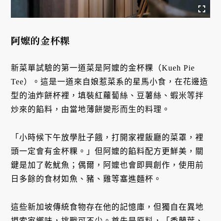
阿嬤的金杯粿
新菜單試驗的第一道菜是阿嬤的金杯粿（Kueh Pie
Tee）。這是一道來自娘惹菜系的星馬小食，在花邊造
型的油炸餅杯裡，填裝紅蘿蔔絲、豆薯絲、蝦米等拌
炒來的餡料，由當地薄餅變形而生的料理。
「小時候下午放學肚子餓，打開家裡飯廳的菜罩，裡
頭一定會有金杯粿。」但阿嬤的餡料配方更鮮美，關
鍵是加了乾魷魚；偶爾，阿嬤也會即興創作，使用前
日多餘的食材如魚、豬、雞等塞進麵杯。
這些新加坡傳統食物存在他的記憶庫，但獨自在異地
摸索家鄉味，挑戰可不少。首先是原料，「香蘭葉、