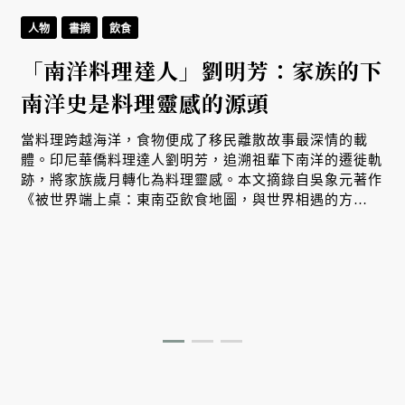
人物
書摘
飲食
「南洋料理達人」劉明芳：家族的下
南洋史是料理靈感的源頭
生
當料理跨越海洋，食物便成了移民離散故事最深情的載
體。印尼華僑料理達人劉明芳，追溯祖輩下南洋的遷徙軌
跡，將家族歲月轉化為料理靈感。本文摘錄自吳象元著作
、
《被世界端上桌：東南亞飲食地圖，與世界相遇的方
式》，帶您從故事出發，探索南洋飲食文化在世界深耕與
交融的原因。