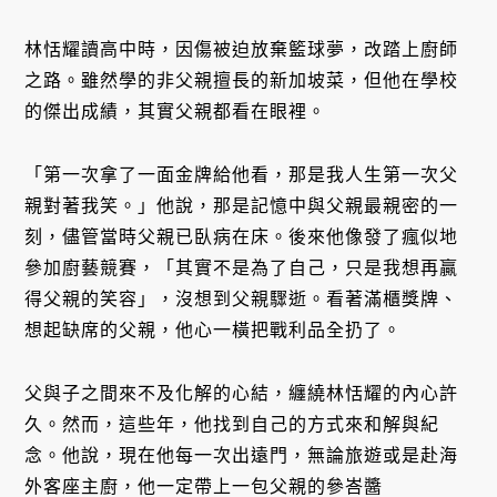
林恬耀讀高中時，因傷被迫放棄籃球夢，改踏上廚師
之路。雖然學的非父親擅長的新加坡菜，但他在學校
的傑出成績，其實父親都看在眼裡。
「第一次拿了一面金牌給他看，那是我人生第一次父
親對著我笑。」他說，那是記憶中與父親最親密的一
刻，儘管當時父親已臥病在床。後來他像發了瘋似地
參加廚藝競賽，「其實不是為了自己，只是我想再贏
得父親的笑容」，沒想到父親驟逝。看著滿櫃獎牌、
想起缺席的父親，他心一橫把戰利品全扔了。
父與子之間來不及化解的心結，纏繞林恬耀的內心許
久。然而，這些年，他找到自己的方式來和解與紀
念。他說，現在他每一次出遠門，無論旅遊或是赴海
外客座主廚，他一定帶上一包父親的參峇醬