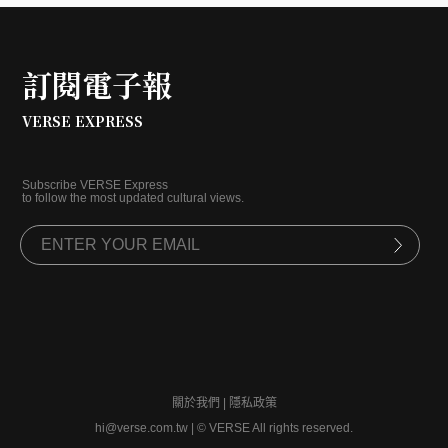
訂閱電子報
VERSE EXPRESS
Subscribe VERSE Express
to follow the most updated cultural views.
關於我們
|
隱私政策
hi@verse.com.tw
|
© VERSE All rights reserved.