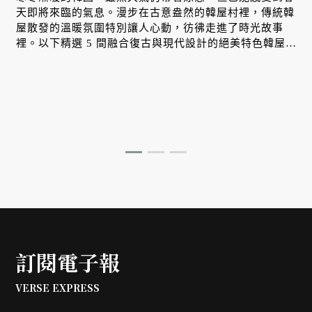
天即將來臨的氣息。漫步在古意盎然的韓屋村裡，傳統韓
屋散發的溫暖氛圍特別讓人心動，彷彿走進了時光故事
裡。以下精選 5 間融合復古與現代設計的絕美特色韓屋，
讓旅人能在舒適的空間裡，細細品味最道地的韓式生活風
—
情。
點
訂閱電子報
VERSE EXPRESS