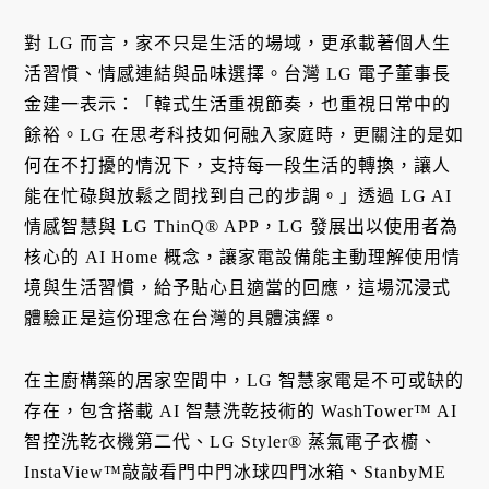
對 LG 而言，家不只是生活的場域，更承載著個人生
活習慣、情感連結與品味選擇。台灣 LG 電子董事長
金建一表示：「韓式生活重視節奏，也重視日常中的
餘裕。LG 在思考科技如何融入家庭時，更關注的是如
何在不打擾的情況下，支持每一段生活的轉換，讓人
能在忙碌與放鬆之間找到自己的步調。」透過 LG AI
情感智慧與 LG ThinQ® APP，LG 發展出以使用者為
核心的 AI Home 概念，讓家電設備能主動理解使用情
境與生活習慣，給予貼心且適當的回應，這場沉浸式
體驗正是這份理念在台灣的具體演繹。
在主廚構築的居家空間中，LG 智慧家電是不可或缺的
存在，包含搭載 AI 智慧洗乾技術的 WashTower™ AI
智控洗乾衣機第二代、LG Styler® 蒸氣電子衣櫥、
InstaView™敲敲看門中門冰球四門冰箱、StanbyME