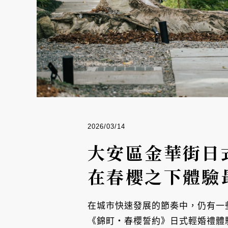
2026/03/14
大安區金華街日
在春櫻之下體驗
在城市快速發展的節奏中，仍有一
《錦町・春櫻誓約》日式輕婚禮體