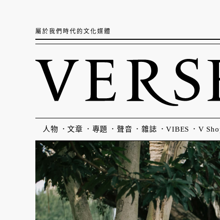
屬於我們時代的文化媒體
人物
文章
專題
聲音
雜誌
VIBES
V Sho