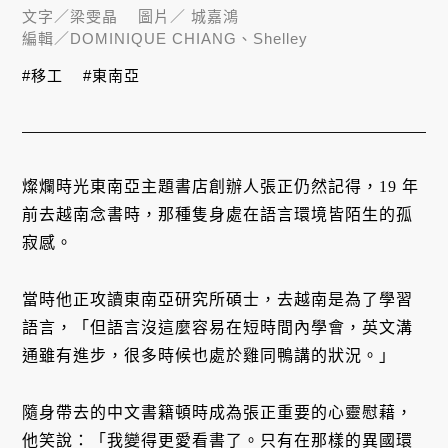
文字／
梁雯晶
圖片／
城嘉鴻
編輯／
DOMINIQUE CHIANG、Shelley
#移工
#東南亞
燦爛時光東南亞主題書店創辦人張正仍然記得，19 年
前去越南念書時，那種隻身處在語言環境皆陌生的孤
寂感。
當時他正攻讀東南亞研究所碩士，去越南是為了學習
語言，「但語言沒這麼容易在短時間內學會，英文溝
通雖有進步，很多時候也處於雞同鴨講的狀況。」
隨身帶去的中文書籍頓時成為張正重要的心靈慰藉，
他笑說：「我變得更愛看書了。只有在那樣的異國環