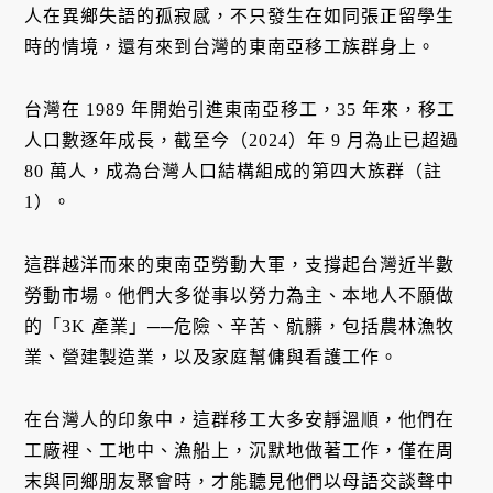
人在異鄉失語的孤寂感，不只發生在如同張正留學生
時的情境，還有來到台灣的東南亞移工族群身上。
台灣在 1989 年開始引進東南亞移工，35 年來，移工
人口數逐年成長，截至今（2024）年 9 月為止已超過
80 萬人，成為台灣人口結構組成的第四大族群（註
1）。
這群越洋而來的東南亞勞動大軍，支撐起台灣近半數
勞動市場。他們大多從事以勞力為主、本地人不願做
的「3K 產業」──危險、辛苦、骯髒，包括農林漁牧
業、營建製造業，以及家庭幫傭與看護工作。
在台灣人的印象中，這群移工大多安靜溫順，他們在
工廠裡、工地中、漁船上，沉默地做著工作，僅在周
末與同鄉朋友聚會時，才能聽見他們以母語交談聲中