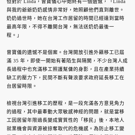
但對於 Linda，曾寶儀心中始終有一個遺憾，「Linda
與我的爺爺奶奶感情非常好，她照顧他們直到離世。
奶奶過世時，她在台灣工作居留的時間已經達到當時
最高年限，不得不離開台灣，無法送奶奶最後一
程。」
曾寶儀的遺憾不是個案。台灣開放引進外籍移工已屆
滿 35 年，即使一開始有著陌生與隔閡，不少台灣人成
長過程中也充滿移工照護幫傭的身影，且在產業持續
缺工的壓力下，民間不斷有聲浪要求政府延長移工在
台居留時限。
檢視台灣引進移工的歷程，是一段充滿各方意見角力
的過程，其中最牽動大眾敏感神經的問題，就是當移
工因居留年限過長變成實質性的「移民」後，本地人
就業機會與資源被掠奪取代的危機感。為防止移工變