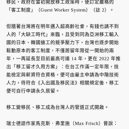
移民，政府在當初開放移工政策時，便訂定嚴格的
「客工制度」（Guest Worker System）（註 2）。
但隨著台灣將在明年邁入超高齡社會，有錢也請不到
人的「大缺工時代」來臨，且受到同為亞洲移工輸入
國的日本、韓國搶工的競爭壓力下，台灣也逐步開始
鬆動原本的客工制度，不僅居留年限從一開始的兩
年，一再延長至目前最高可達 14 年，更在 2022 年推
出「移工留才久用方案」：在台工作滿一定年限，技
能檢定與薪資符合資格，便可由雇主申請為中階技術
人力，待符合《入出國及移民法》相關規定後，移工
便可自行申請永久居留。
移工變移民、移工成為台灣人的管道正式開啟。
瑞士德語作家馬克斯．弗里施（Max Frisch）曾說：