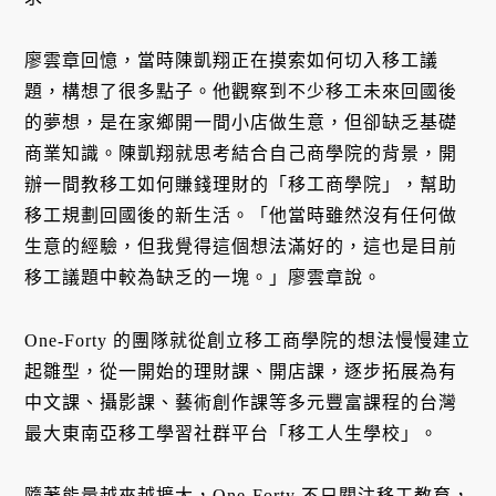
廖雲章回憶，當時陳凱翔正在摸索如何切入移工議
題，構想了很多點子。他觀察到不少移工未來回國後
的夢想，是在家鄉開一間小店做生意，但卻缺乏基礎
商業知識。陳凱翔就思考結合自己商學院的背景，開
辦一間教移工如何賺錢理財的「移工商學院」，幫助
移工規劃回國後的新生活。「他當時雖然沒有任何做
生意的經驗，但我覺得這個想法滿好的，這也是目前
移工議題中較為缺乏的一塊。」廖雲章說。
One-Forty 的團隊就從創立移工商學院的想法慢慢建立
起雛型，從一開始的理財課、開店課，逐步拓展為有
中文課、攝影課、藝術創作課等多元豐富課程的台灣
最大東南亞移工學習社群平台「移工人生學校」。
隨著能量越來越擴大，One-Forty 不只關注移工教育，