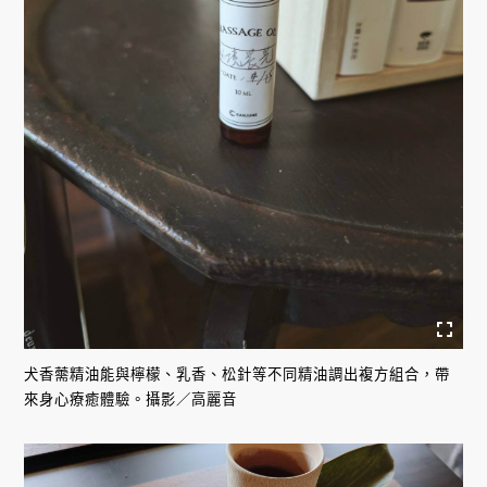
犬香薷精油能與檸檬、乳香、松針等不同精油調出複方組合，帶
來身心療癒體驗。攝影／高麗音