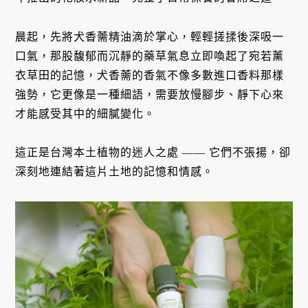
晨起，先將犬香薷精油滴於掌心，輕輕搓揉後深吸一
口氣，那股馥郁而沉靜的藥草氣息立即喚起了宛若薰
衣草田的記憶，犬香薷的香氣不像多數進口香料那樣
強勢，它更像是一種細語，需要放慢腳步、靜下心來
才能感受其中的細膩變化。
這正是台灣本土植物的迷人之處 —— 它們不張揚，卻
深刻地連結著這片土地的記憶和情感。