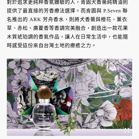
對於追求更純粹香氣體驗的人，肯園犬香薷純精油則
提供了最直接的芳香療法選擇。而肯園與 P.Seven 聯
名推出的 ARK 芳舟香水，則將犬香薷與橙花、薰衣
草、赤松、廣藿香等香調完美融合，創造出一款花果
木質琥珀調的香氣作品，讓人在日常生活中，也能隨
時感受這份來自台灣土地的療癒之力。