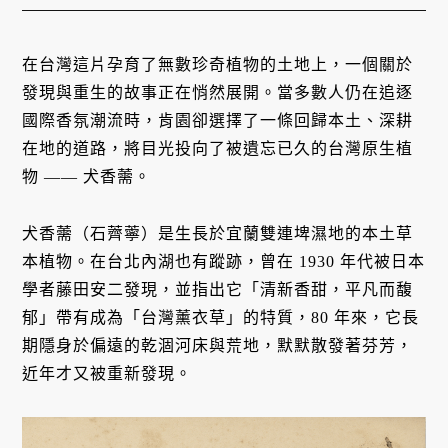
在台灣這片孕育了無數珍奇植物的土地上，一個關於
發現與重生的故事正在悄然展開。當多數人仍在追逐
國際香氛潮流時，肯園卻選擇了一條回歸本土、深耕
在地的道路，將目光投向了被遺忘已久的台灣原生植
物 —— 犬香薷。
犬香薷（石薺薴）是生長於宜蘭雙連埤濕地的本土草
本植物。在台北內湖也有蹤跡，曾在 1930 年代被日本
學者藤田安二發現，並指出它「清新香甜，平凡而馥
郁」帶有成為「台灣薰衣草」的特質，80 年來，它長
期隱身於偏遠的乾涸河床與荒地，默默散發著芬芳，
近年才又被重新發現。