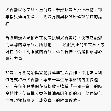
犬香薷就像文旦、玉荷包，雖然都是石薺薴植物，卻
專指雙連埤生產，且經過肯園與林試所確認品質的品
種。
肯園創辦人溫佑君在初次接觸犬香薷時，便被它馥郁
而沉靜的藥草氣息所打動 —— 類似真正的薰衣草，或
淋在花朵上龍眼蜜的香氣，蘊含著撫平情緒和鎮靜心
靈的力量。
於是，肯園開始與宜蘭雙連埤社區合作，採用友善耕
作方式種植犬香薷，尊重一年生草本植物的生長週
期，在每年夏季開花時採收。這種「一期一會」的時
令特性，使每批犬香薷精油都因年份的風土條件變化
而展現獨特風味，成為真正的限量珍藏。