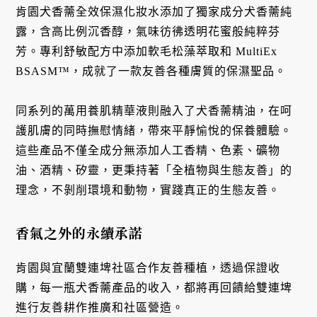
肯園犬香薷全效保濕化妝水添加了獨家成分犬香薷純
露，含高比例沉香醇，氣味彷彿透明花蜜般純粹芬
芳。專利舒敏配方中添加軟毛松藻萃取和 MultiEx
BSASM™，成就了一款友善各種膚質的保濕聖品。
同系列的萬用養肌精華液則融入了犬香薷精油，在呵
護肌膚的同時撫慰情緒，帶來平靜愉悅的保養體驗。
這些產品不僅全成分無添加人工香精、色素、礦物
油、酒精、矽靈，更秉持著「全植物與生態友善」的
理念，不剝削環境和動物，實踐真正的生態友善。
香氣之外的永續承諾
肯園與宜蘭雙連埤社區合作友善種植，透過保證收
購，每一瓶犬香薷產品的收入，都將再回饋給雙連埤
進行友善耕作推廣和社區營造。