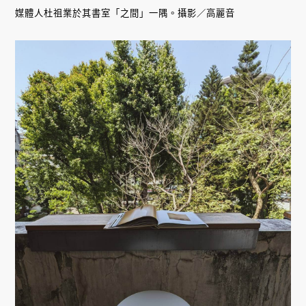
媒體人杜祖業於其書室「之間」一隅。攝影／高麗音