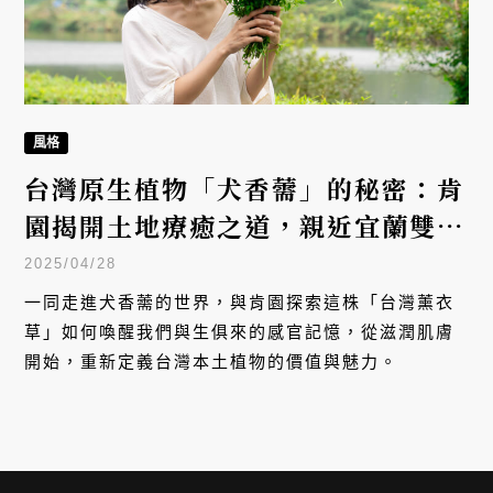
風格
台灣原生植物「犬香薷」的秘密：肯
園揭開土地療癒之道，親近宜蘭雙連
埤濕地
2025/04/28
一同走進犬香薷的世界，與肯園探索這株「台灣薰衣
草」如何喚醒我們與生俱來的感官記憶，從滋潤肌膚
開始，重新定義台灣本土植物的價值與魅力。