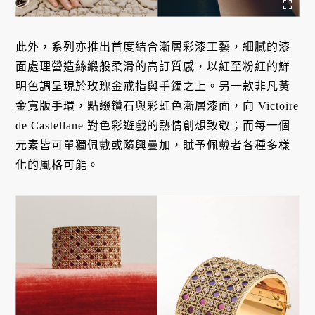
此外，系列亦推出首度結合漸層彩漆工藝，細膩的漆
面處理營造絲緞般柔滑的高訂質感，以紅至粉紅的鮮
明色調呈現於玫瑰金戒指與手鐲之上。另一款非凡黃
金寬版手環，點綴鑽石與彩虹色漸層漆面，向 Victoire
de Castellane 對色彩遊戲的熱情創想致敬；而每一個
元素皆可單獨佩戴或隨興疊加，賦予佩戴者各種多樣
化的風格可能。