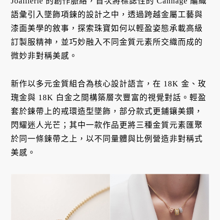
Joaillerie 的創作脈絡，首次將標誌性的 Cannage 編織
語彙引入墜飾項鍊的設計之中，透過跨越金屬工藝與
漆面美學的敘事，探索珠寶如何以輕盈姿態承載高級
訂製服精神，並巧妙融入不同金質元素所交織而成的
微妙非對稱美感。
新作以多元金質組合為核心設計語言，在 18K 金、玫
瑰金與 18K 白金之間構築層次豐富的視覺對話。輕盈
套於鍊帶上的戒環造型墜飾，部分款式更鋪鑲美鑽，
閃耀迷人光芒；其中一款作品更將三種金質元素匯聚
於同一條鍊帶之上，以不同量體與比例營造非對稱式
美感。