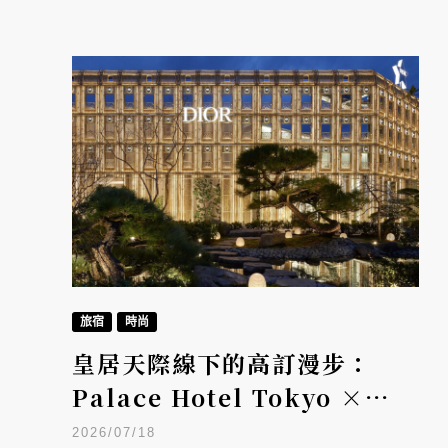
旅宿
時尚
皇居天際線下的高訂漫步：
Palace Hotel Tokyo ×
Dior 魅力之旅
2026/07/18