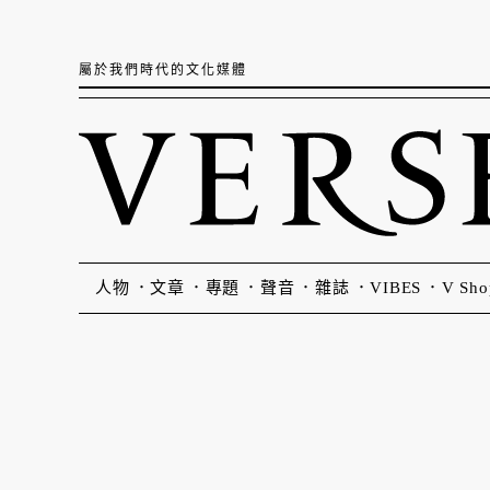
屬於我們時代的文化媒體
人物
文章
專題
聲音
雜誌
VIBES
V Sho