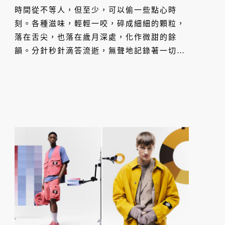
時間從不等人，但至少，可以偷一些點心時
刻。各種滋味，輕輕一咬，碎成細細的顆粒，
落在舌尖，也落在歲月深處，化作微甜的餘
韻。分針秒針滴答流逝，無聲地記錄著一切，
那些沒說出口的話，來不及品嚐的味道，還有
餅乾屑落在桌角的一隅。直到記憶走遠了，餘
味還留著。