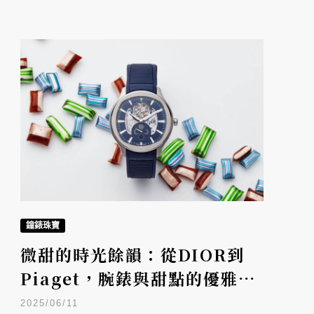
鐘錶珠寶
微甜的時光餘韻：從DIOR到
Piaget，腕錶與甜點的優雅對
話
2025/06/11