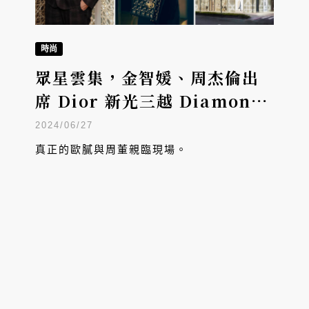
時尚
眾星雲集，金智媛、周杰倫出
席 Dior 新光三越 Diamond
Towers專門店開幕
2024/06/27
真正的歐膩與周董親臨現場。