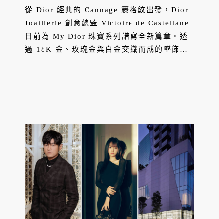
美學
從 Dior 經典的 Cannage 籐格紋出發，Dior
Joaillerie 創意總監 Victoire de Castellane
日前為 My Dior 珠寶系列譜寫全新篇章。透
過 18K 金、玫瑰金與白金交織而成的墜飾項
鍊、彩漆手環與耳扣設計，將高級訂製服的工
藝精神轉化為可佩戴於日常的珠寶語言。完整
系列收錄一款白金耳扣，鑲嵌鑽石呼應整體設
計語彙，延續 My Dior 系列鮮明而雋永的世
代美學風格。