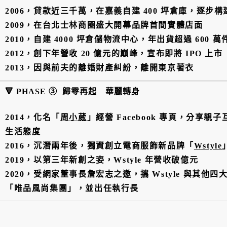
2006，貸款近三千萬，在嘉義自建 400 坪倉庫，逐步
2009，在台北士林商圈盛大開幕品牌首間實體店面
2010，自建 4000 坪倉儲物流中心，年出貨超過 600 萬
2012，創下年營收 20 億元的巔峰，宣布即將 IPO 上市
2013，因與前夫的離婚財產糾紛，離開東京著衣
🔻 PHASE ③ 歸零再起 華麗轉身
2014，化名「
周小葳
」經營 Facebook 專頁，分享
生活態度
2016，沉潛兩年後，獨資創立電商服飾新品牌「
Wstyle
2019，以第三年新創之姿，Wstyle 年營收破億元
2020，受網家董事長詹宏志之邀，攜 Wstyle 與其他
「唯品風尚集團」，並出任執行長