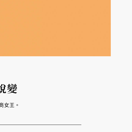
蛻變
商女王。