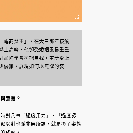
「電商女王」，在大三那年接觸
攀上高峰，他卻受婚姻風暴重重
周品均學會擁抱自我，重新愛上
與優雅，展現如何以無懼的姿
響與意義？
輕時對凡事「過度用力」、「過度認
幽默以對也並非無所謂，就是換了姿態
上的成熟。