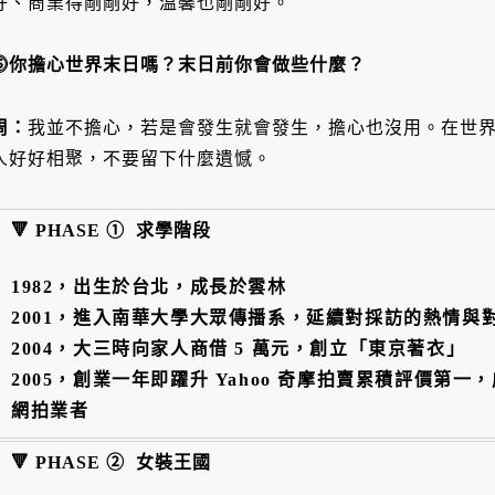
好、商業得剛剛好，溫馨也剛剛好。
⓹你擔心世界末日嗎？末日前你會做些什麼？
周：
我並不擔心，若是會發生就會發生，擔心也沒用。在世
人好好相聚，不要留下什麼遺憾。
🔻 PHASE
①
求學階段
1982，出生於台北，成長於雲林
2001，進入南華大學大眾傳播系，延續對採訪的熱情與
2004，大三時向家人商借 5 萬元，創立「東京著衣」
2005，創業一年即躍升 Yahoo 奇摩拍賣累積評價第
網拍業者
🔻 PHASE ② 女裝王國