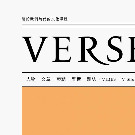
屬於我們時代的文化媒體
人物
文章
專題
聲音
雜誌
VIBES
V Sho