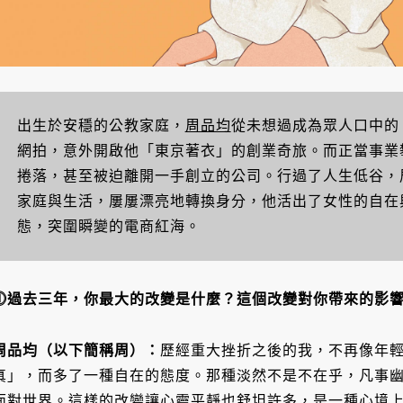
出生於安穩的公教家庭，
周品均
從未想過成為眾人口中的
網拍，意外開啟他「東京著衣」的創業奇旅。而正當事業
捲落，甚至被迫離開一手創立的公司。行過了人生低谷，
家庭與生活，屢屢漂亮地轉換身分，他活出了女性的自在
態，突圍瞬變的電商紅海。
⓵過去三年，你最大的改變是什麼？這個改變對你帶來的影
周品均（以下簡稱周）：
歷經重大挫折之後的我，不再像年
真」，而多了一種自在的態度。那種淡然不是不在乎，凡事
面對世界。這樣的改變讓心靈平靜也舒坦許多，是一種心境