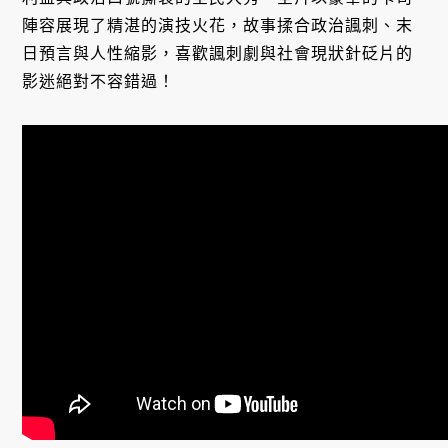
陣容展現了精湛的演技火花，故事揉合政治諷刺、末
日預言與人性縮影，喜歡諷刺劇與社會現狀針砭片的
影迷絕對不容錯過！