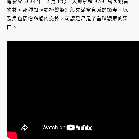
電影於 2024 年 12 月上線十天即累積 9700 萬次觀看
次數。那種如《終極警探》般充滿窒息感的節奏，以
及角色間宿命般的交鋒，可謂是吊足了全球觀眾的胃
口。