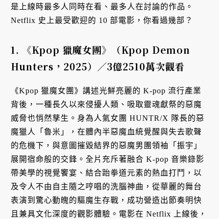
是上線時最多人同時在看、最多人在討論的作品。
Netflix 史上最受歡迎的 10 部電影，你看過幾部？
1.
《Kpop
獵魔女團》（Kpop Demon
Hunters
，2025
）／3
億2510
萬次觀看
《Kpop 獵魔女團》講述光鮮亮麗的 K-pop 流行產業
背後，一種長久以來侵擾人類、吸取靈魂獻祭的惡魔
威脅也悄然孳生。身為人氣女團 HUNTR/X 隊長的惡
魔獵人「魯米」，在體內半惡魔血統覺醒與失去歌聲
的危機下，與意圖摧毀結界的惡魔男團領袖「振宇」
展開宿命般的交鋒。全片充斥著融合 K-pop 音樂錄影
帶美學的視覺饗宴、結合跆拳道元素的熱血打鬥，以
及令人不由自主隨之哼唱的洗腦神曲，從華麗的舞台
表演到驚心動魄的驅魔生存戰，成功營造出節奏明快
且兼具文化深度的觀影體驗。電影在 Netflix 上線後，