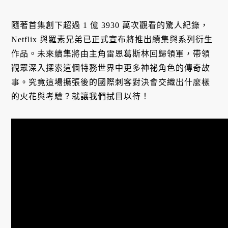
隨著首集創下超過 1 億 3930 萬次觀看的驚人紀錄，
Netflix 與羅素兄弟已正式宣布將推出續集與系列衍生
作品。未來續集將由主角雷恩葛斯林回歸領軍，帶領
觀眾深入探索這個特務世界中更多神祕角色的傳奇故
事。究竟這場擴張後的國際刺客對決會交織出什麼樣
的火花與考驗？就讓我們拭目以待！