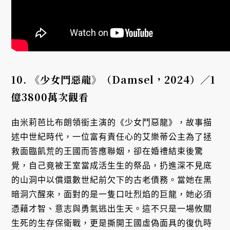
10.
《少女鬥惡龍》（Damsel
，2024
）／1
億3800
萬次觀看
由米莉芭比布朗領銜主演的《少女鬥惡龍》，故事描
述中世紀時代，一位富有責任心的艾樂蒂公主為了拯
救面臨飢荒的王國而答應聯姻，卻在婚禮結束後驚
覺，自己竟被王室當成活生生的祭品，扔進深不見底
的山洞中以償還數世紀前欠下的古老債務。當她在黑
暗洞穴醒來，面對的是一隻口吐烈焰的巨龍，她必須
憑藉才智、意志與勇氣逃出生天。這不只是一場攸關
生死的生存保衛戰，更是撕開王國虛偽面具的復仇時