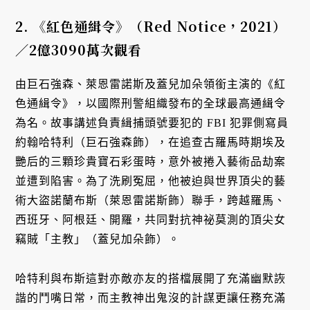
2.
《紅色通緝令》（Red Notice
，2021
）
／2
億3090
萬次觀看
由巨石強森、萊恩雷諾斯及蓋兒加朵領銜主演的《紅
色通緝令》，以國際刑警組織發布的全球最高通緝令
為名。故事講述負責緝捕頭號要犯的 FBI 犯罪側寫員
約翰哈特利（巨石強森飾），在追查古羅馬時期埃及
艷后的三顆珍貴寶石彩蛋時，意外被捲入藝術品劫案
並遭到陷害。為了洗刷冤屈，他被迫與世界頂尖的藝
術大盜諾蘭布斯（萊恩雷諾斯飾）聯手，跨越羅馬、
西班牙、阿根廷、開羅，共同對抗神祕莫測的頂尖女
竊賊「主教」（蓋兒加朵飾）。
哈特利與布斯這對亦敵亦友的搭檔展開了充滿幽默詼
諧的鬥嘴日常，而主教神出鬼沒的計謀更讓任務充滿