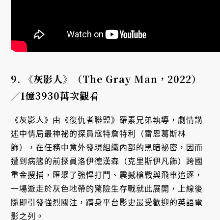
9.
《灰影人》（The Gray Man
，2022
）
／1
億3930
萬次觀看
《灰影人》由《復仇者聯盟》羅素兄弟執導，劇情講
述中情局最神祕的探員寇特詹特利（雷恩葛斯林
飾），在任務中意外發現組織內部的黑暗祕密，因而
遭到病態的前探員洛伊德漢森（克里斯伊凡飾）跨國
重金搜捕，匯聚了強悍打鬥、震撼槍戰與飛車追逐，
一場遊走於灰色地帶的驚險生存戰就此展開，上線後
隨即引發強烈關注，躋身平台影史最受歡迎的英語電
影之列。