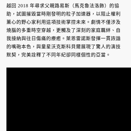
越回 2018 年尋求父親路易斯（馬克魯法洛飾）的協
助，試圖摧毀當時剛發明的粒子加速器，以阻止權利
薰心的野心家利用這項技術掌控未來。劇情不僅涉及
燒腦的多重時空穿越，更觸及了深刻的家庭羈絆、自
我接納與往日傷痛的療癒。萊恩雷諾斯發揮一貫詼諧
的嘴砲本色，與童星沃克斯科貝爾展現了驚人的演技
默契，完美詮釋了不同年紀卻同樣個性的亞當。