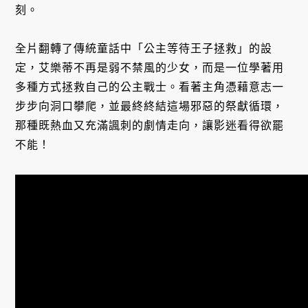
刻。
全片翻轉了傳統童話中「公主等待王子拯救」的設
定，艾樂蒂不再是弱不禁風的少女，而是一位學著用
多種方式拯救自己的公主戰士。看著主角憑藉意志一
步步向洞口攀爬，並最終終結這場邪惡的祭獻循環，
那種既熱血又充滿諷刺的劇情走向，讓影迷看得欲罷
不能！