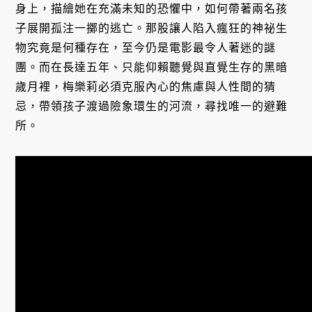
身上，描繪她在充滿未知的恐懼中，如何帶著兩名孩
子展開孤注一擲的逃亡。那股讓人陷入瘋狂的神祕生
物究竟是何種存在，至今仍是電影最令人著迷的謎
團。而在長達五年、只能仰賴聽覺與直覺生存的黑暗
歲月裡，梅樂莉必須克服內心的焦慮與人性間的猜
忌，帶領孩子渡過險象環生的河流，尋找唯一的避難
所。