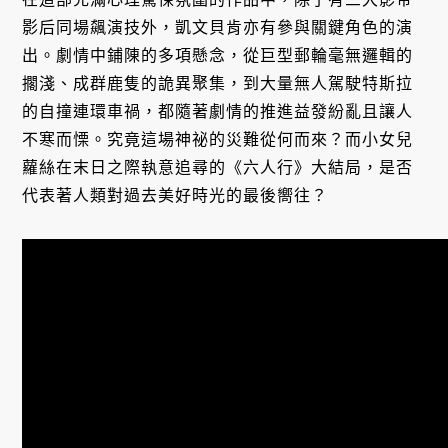
影后同場飆演技外，凱文貝肯亦有參與關鍵角色的演
出。劇情中鋪陳的多項懸念，從巨型郵輪毫無邏輯的
擱淺、成群鹿隻的詭異聚集，到大量無人駕駛特斯拉
的自撞連環車禍，都隨著劇情的推進益發紛亂且讓人
不寒而慄。究竟這場神祕的災難從何而來？而小女兒
蘿絲在末日之際執意追尋的《六人行》大結局，是否
代表著人類對過去美好時光的最後嚮往？