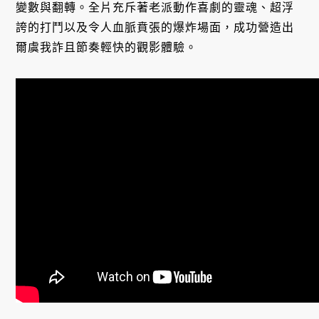
變數與翻轉。全片充斥著老派動作喜劇的靈魂、超浮
誇的打鬥以及令人血脈賁張的爆炸場面，成功營造出
爾虞我詐且節奏輕快的觀影體驗。