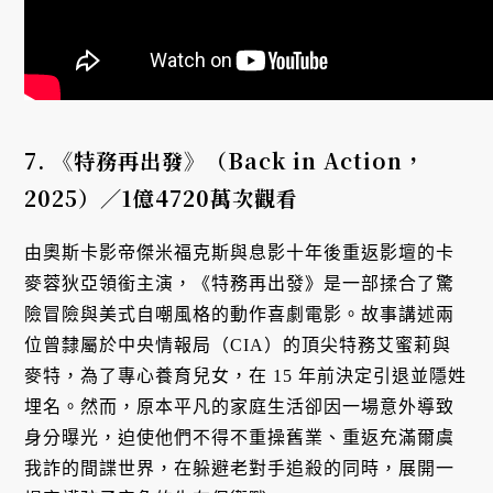
7.
《特務再出發》（Back in Action
，
2025
）／1
億4720
萬次觀看
由奧斯卡影帝傑米福克斯與息影十年後重返影壇的卡
麥蓉狄亞領銜主演，《特務再出發》是一部揉合了驚
險冒險與美式自嘲風格的動作喜劇電影。故事講述兩
位曾隸屬於中央情報局（CIA）的頂尖特務艾蜜莉與
麥特，為了專心養育兒女，在 15 年前決定引退並隱姓
埋名。然而，原本平凡的家庭生活卻因一場意外導致
身分曝光，迫使他們不得不重操舊業、重返充滿爾虞
我詐的間諜世界，在躲避老對手追殺的同時，展開一