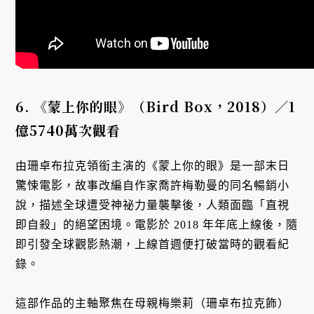
6.
《蒙上你的眼》（Bird Box
，2018
）／1
億5740
萬次觀看
由珊卓布拉克領銜主演的《蒙上你的眼》是一部末日
驚悚電影，故事改編自作家喬許梅勒曼的同名暢銷小
說，描述全球遭受神祕力量襲擊後，人類面臨「直視
即自殺」的絕望困境。電影於 2018 年年底上線後，隨
即引發全球觀影熱潮，上線首週便打破當時的觀看紀
錄。
這部作品的主軸聚焦在母親梅樂莉（珊卓布拉克飾）