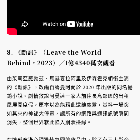
8.
《斷訊》（Leave the World
Behind
，2023
）／1
億4340
萬次觀看
由茱莉亞羅勃茲、馬赫夏拉阿里及伊森霍克領銜主演
的《斷訊》，改編自魯曼阿蘭於 2020 年出版的同名暢
銷小說。劇情敘說阿曼達一家人前往長島郊區的出租
屋展開度假，原本以為能藉此遠離塵囂，豈料一場突
如其來的神祕大停電，讓所有的網路與通訊訊號瞬間
消失，整個世界就此陷入崩潰邊緣。
在這部充滿心理驚悚氛圍的作品中，除了有三大影帝