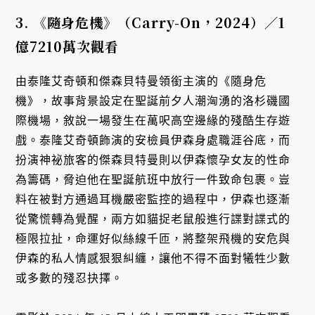
3.
《隨身危機》（Carry-On
，2024
）／1
億7210
萬次觀看
由泰隆艾奇頓和傑森貝特曼領銜主演的《隨身危
機》，故事背景設定在聖誕前夕人潮洶湧的洛杉磯國
際機場，敘說一場發生在萬呎高空邊緣的殘酷生存遊
戲。泰隆艾奇頓飾演的安檢員伊森身處職涯谷底，而
扮演神祕旅客的傑森貝特曼則以伊森懷孕女友的性命
為籌碼，脅迫他在聖誕航班中放行一件致命包裹。豈
料在被對方通過耳機嚴密監控的過程中，伊森也逐漸
從驚慌轉為覺醒，兩方如貓捉老鼠般進行諜對諜式的
極限拉扯，命運好似絲線千匝，將整架飛機的安危與
伊森的私人情感狠狠糾纏，讓他不得不面對犧牲少數
或多數的殘忍抉擇。