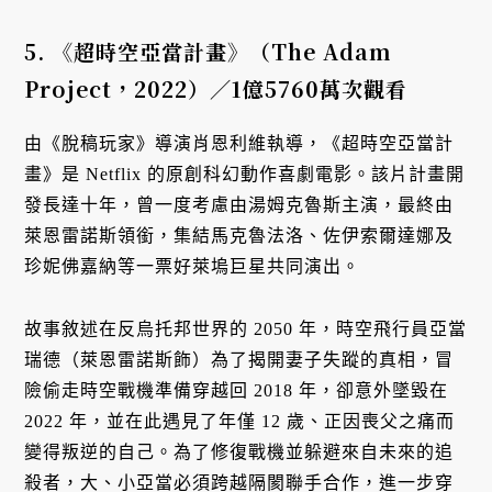
5.
《超時空亞當計畫》（The Adam
Project
，2022
）／1
億5760
萬次觀看
由《脫稿玩家》導演肖恩利維執導，《超時空亞當計
畫》是 Netflix 的原創科幻動作喜劇電影。該片計畫開
發長達十年，曾一度考慮由湯姆克魯斯主演，最終由
萊恩雷諾斯領銜，集結馬克魯法洛、佐伊索爾達娜及
珍妮佛嘉納等一票好萊塢巨星共同演出。
故事敘述在反烏托邦世界的 2050 年，時空飛行員亞當
瑞德（萊恩雷諾斯飾）為了揭開妻子失蹤的真相，冒
險偷走時空戰機準備穿越回 2018 年，卻意外墜毀在
2022 年，並在此遇見了年僅 12 歲、正因喪父之痛而
變得叛逆的自己。為了修復戰機並躲避來自未來的追
殺者，大、小亞當必須跨越隔閡聯手合作，進一步穿