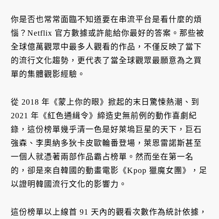
你是否也常常面臨不知道要在串流平台是看什麼的煩
惱？Netflix 官方數據或許能給你最好的答案。那些被
全球億萬觀眾中最多人觀看的作品，不僅反映了當下
的流行文化趨勢，更代表了當全球觀眾最願意為之買
單的集體觀影經驗。
從 2018 年《蒙上你的眼》掀起的末日驚悚熱潮、到
2021 年《紅色通緝令》締造史無前例的動作喜劇紀
錄，這份榜單幾乎清一色是好萊塢巨星的天下，巨石
強森、李奧納多狄卡皮歐輪番登場，萊恩雷諾斯甚至
一個人就憑著兩部作品霸占榜單。然而坐在第一名
的，卻是來自韓國的動畫電影《Kpop 獵魔女團》，足
以證明韓國流行文化的影響力。
這份榜單以上線首 91 天內的觀看次數作為統計依據，