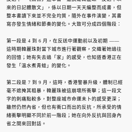
來的日記體散文」，係以日期一天天編整而成書，但
整本書讀下來並不完全均質，隨外在事件演變，其書
寫亦發生情緒和節奏的變化。大致可分成四個階段：
第一段是 4 到 6 月，在反送中運動前以及初期 ——
這時期韓麗珠對當下城市進行著觀察，交織著她過往
的回憶；她有失去過「家」的感受，也知道香港正在
發生「溫水煮青蛙」的變化。
第二段是 7 到 9 月，這時，香港警暴升級，體制已經
毫不遮掩其粗暴，韓麗珠被這崩壞所衝擊；這一段文
字的刺痛點較多，對整座城市命運未卜的感受更深；
雖然仍然內省，但也有衝口而出的反抗，所承受的情
緒衝擊明顯不同於前一階段；她在向外反抗與回身內
省之間來回對話。