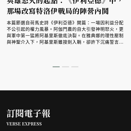
英雄怒火的起點：《伊利亞德》中，
那場改寫特洛伊戰局的陣營內鬨
本篇節選自荷馬史詩《伊利亞德》開篇：一場因利益分配
不公引起的權力風暴。阿伽門農的自大引發神明怒火，更
與軍中第一猛將阿基里斯徹底決裂。在雅典娜的理性壓制
與神聖介入下，阿基里斯雖按劍入鞘，卻許下沉痛誓言，
揭開了英雄悲劇與陣營潰敗的序幕。
訂閱電子報
VERSE EXPRESS