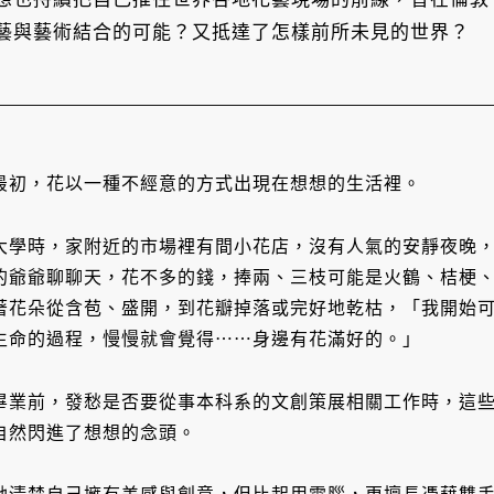
藝與藝術結合的可能？又抵達了怎樣前所未見的世界？
最初，花以一種不經意的方式出現在想想的生活裡。
大學時，家附近的市場裡有間小花店，沒有人氣的安靜夜晚
的爺爺聊聊天，花不多的錢，捧兩、三枝可能是火鶴、桔梗
著花朵從含苞、盛開，到花瓣掉落或完好地乾枯，「我開始
生命的過程，慢慢就會覺得⋯⋯身邊有花滿好的。」
畢業前，發愁是否要從事本科系的文創策展相關工作時，這
自然閃進了想想的念頭。