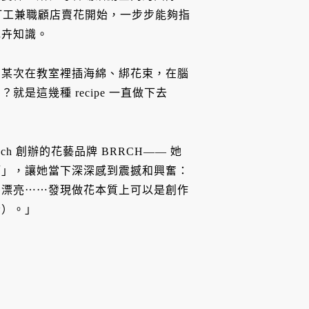
，從打工兼職顧店賣花開始，一步步能夠指
花卉知識。
。某次在教室裡插海綿、綁花束，在腦
這幾種 recipe 一直做下去
Asch 創辦的花藝品牌 BRRCH—— 她
師」，讓她當下深深感到震撼和興奮：
麼漂亮⋯⋯發現做花本質上可以是創作
音）。」