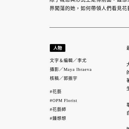
界闖蕩的她，如何帶領人們看見花
人物
文字＆編輯／
李尤
攝影／
Maya Ibraeva
核稿／
郭振宇
#花藝
#OPM Florist
#花藝師
#鍾想想