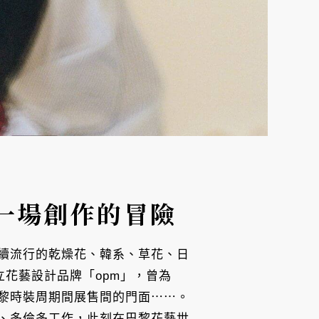
一場創作的冒險
續流行的乾燥花、韓系、草花、日
立花藝設計品牌「opm」，曾為
造巴黎時裝周期間展售間的門面⋯⋯。
、多倫多工作，此刻在巴黎花藝世