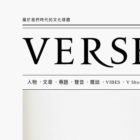
屬於我們時代的文化媒體
人物
文章
專題
聲音
雜誌
VIBES
V Sho