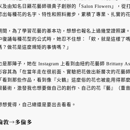
以及由知名日籍花藝師嶺貴子創辦的「Salon Flowers」
認出每種花的名字、特性和照料撇步，累積了專業、扎實的
期間，為了學習花藝的基本功，想想也報名上過幾堂證照課
中復誦每種花型的公式時，她忍不住想：「欸，就是這樣了嗎？就是
嗎？做花是這麼規矩的事情嗎？」
也是那陣子，她在 Instagram 上看到由紐約花藝師 Brittany 
形容其為「在當年走在很前面、實驗把花做出新層次的花藝
「看到那些作品，看到像『火鶴』這麼俗的花也被能用得那
跟藝術，激發我也想要做自己的創作、自己的花『藝』（重
想想覺得，自己總還是要出去看看。
倫敦→多倫多