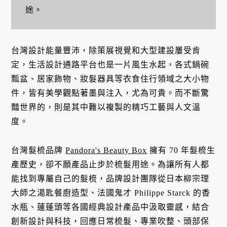
途。
台灣設計能量豐沛，除策展視覺和大型建設屢受肯
定，生活設計通路平台也是一片風生水起，各式鍋碗
瓢盆、居家飾物、妝髮器具等衣食住行領域之大小物
件，皆有美學觀點著墨與注入，尤為可貴。而不斷驚
豔世界的，則是其中難以複製的精巧工藝與人文溫
度。
台灣髮梳品牌
Pandora's Beauty Box
擁有 70 年髮梳生
產歷史，卻不願產品止步於梳髮用途。為讓所有人都
能找到專屬自己的髮梳，品牌設計團隊從日本柳宗理
大師之湯匙餐廚造型、法國鬼才 Philippe Starck 的香
水瓶、蓮蓬頭等各國經典設計產品中汲取靈感，結合
創新設計與科技，回應日常梳髮、專業吹整、頭部保