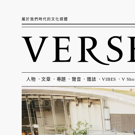
屬於我們時代的文化媒體
人物
文章
專題
聲音
雜誌
VIBES
V Sho