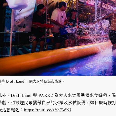
攜手 Draft Land 一同大玩特玩城市衝浪。
此外，Draft Land 與 PARK2 為大人水樂園準備水仗
遊戲，也歡迎民眾攜帶自己的水槍及水仗設備，想什麼時候
板活動報名：
https://reurl.cc/zYo7WN
）