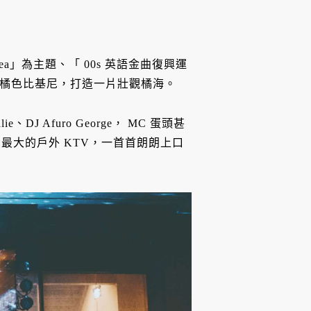
he Sea」為主題、「 00s 英語⾦曲復興運
s code 橘色比基尼，打造一片壯觀橘海。
e、DJ Afuro George， MC 蛋頭甚
最大的戶外 KTV，一首首朗朗上口