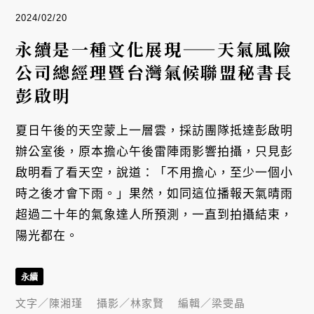
2024/02/20
永續是一種文化展現——天氣風險
公司總經理暨台灣氣候聯盟秘書長
彭啟明
夏日午後的天空蒙上一層雲，採訪團隊抵達彭啟明
辦公室後，原本擔心午後雷陣雨影響拍攝，只見彭
啟明看了看天空，說道：「不用擔心，至少一個小
時之後才會下雨。」果然，如同這位播報天氣晴雨
超過二十年的氣象達人所預測，一直到拍攝結束，
陽光都在。
永續
文字／
陳湘瑾
攝影／
林家賢
編輯／
梁雯晶