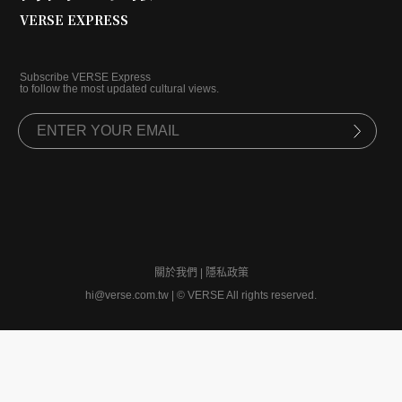
VERSE EXPRESS
Subscribe VERSE Express
to follow the most updated cultural views.
關於我們
|
隱私政策
hi@verse.com.tw
|
© VERSE All rights reserved.