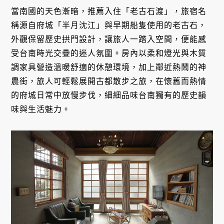
當南國的天色漸暗，推薦入住「老古石渡」，旅宿名
稱源自府城「半月沈江」與早期船隻使用的老古石，
外觀保留歷史拱門設計，讓旅人一踏入空間，便能感
受台南時光交疊的迷人氛圍。房內以柔和燈光與木質
調家具營造溫暖舒適的休憩環境，加上鄰近熱鬧的神
農街，旅人可輕鬆展開古都散步之旅，在懷舊而熱情
的府城日常中放慢步伐，細細品味台南獨有的歷史韻
味與生活魅力。