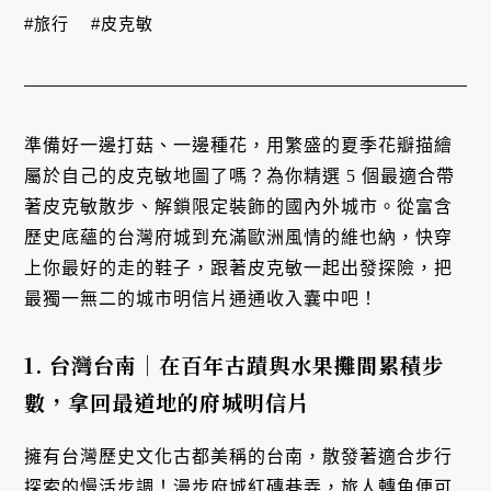
#旅行
#皮克敏
準備好一邊打菇、一邊種花，用繁盛的夏季花瓣描繪
屬於自己的皮克敏地圖了嗎？為你精選 5 個最適合帶
著皮克敏散步、解鎖限定裝飾的國內外城市。從富含
歷史底蘊的台灣府城到充滿歐洲風情的維也納，快穿
上你最好的走的鞋子，跟著皮克敏一起出發探險，把
最獨一無二的城市明信片通通收入囊中吧！
1. 台灣台南｜在百年古蹟與水果攤間累積步
數，拿回最道地的府城明信片
擁有台灣歷史文化古都美稱的台南，散發著適合步行
探索的慢活步調！漫步府城紅磚巷弄，旅人轉角便可