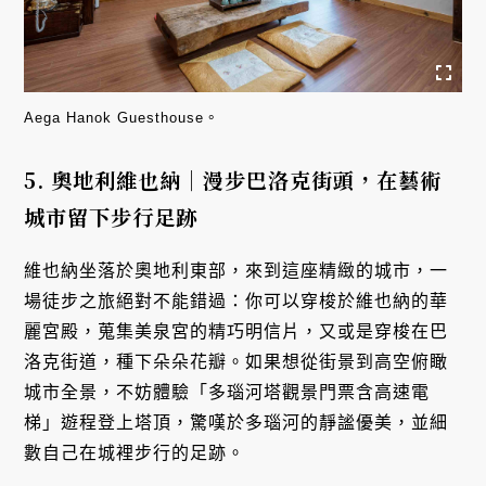
Aega Hanok Guesthouse。
5. 奧地利維也納｜漫步巴洛克街頭，在藝術
城市留下步行足跡
維也納坐落於奧地利東部，來到這座精緻的城市，一
場徒步之旅絕對不能錯過：你可以穿梭於維也納的華
麗宮殿，蒐集美泉宮的精巧明信片，又或是穿梭在巴
洛克街道，種下朵朵花瓣。如果想從街景到高空俯瞰
城市全景，不妨體驗「多瑙河塔觀景門票含高速電
梯」遊程登上塔頂，驚嘆於多瑙河的靜謐優美，並細
數自己在城裡步行的足跡。