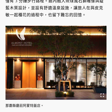
僅有 3 分鐘步行路程。館內融入琉球風石獅雕像與靛
藍木質設計，並設有舒適溫泉設施，讓旅人在與皮克
敏一起種花的過程中，也留下難忘的回憶。
那霸縣廳前阿蒙特飯店。