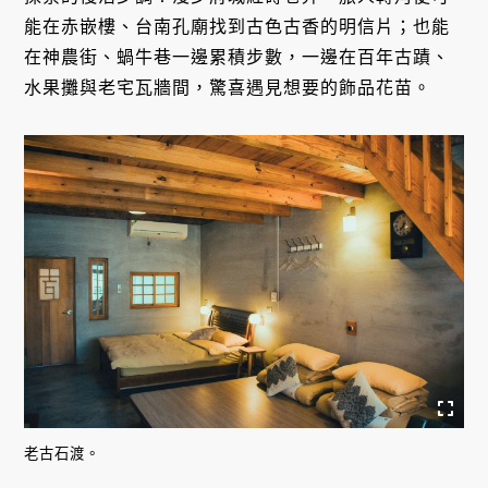
能在赤嵌樓、台南孔廟找到古色古香的明信片；也能
在神農街、蝸牛巷一邊累積步數，一邊在百年古蹟、
水果攤與老宅瓦牆間，驚喜遇見想要的飾品花苗。
老古石渡。