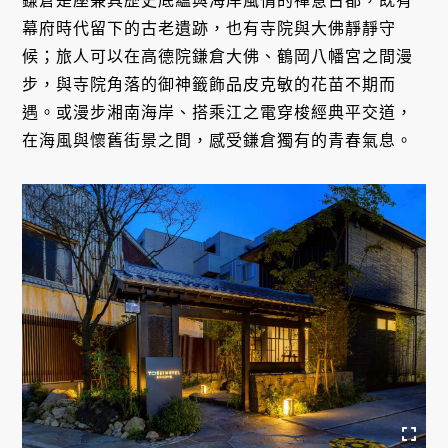
鎌倉是座兼具歷史底蘊與海岸風情的禪意古都，既有
幕府時代留下的古老遺跡，也有寺院與大佛靜靜守
候；旅人可以在高德院鎌倉大佛、鶴岡八幡宮之間漫
步，與寺院角落的御神籤飾品皮克敏的花苗不期而
遇。或漫步湘南海岸、搭乘江之電穿梭經典平交道，
在海風與懷舊街景之間，感受鎌倉獨有的青春氣息。