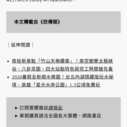
WELTWIEN Luxury Art Apartments。
本文轉載自《欣傳媒》
｜延伸閱讀｜
南投新景點「竹山天梯纜車」！高空飽覽太極峽
谷、八卦茶園，四大站點特色與完工時間搶先看
2026暑假全新戲水樂園！台北內湖隱藏版玩水秘
境、高雄「星光水岸公園」1.3公頃免費玩
➤ 訂閱實體雜誌
請按此
➤ 單期購買請洽全國各大實體、網路書店