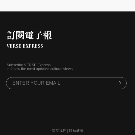
訂閱電子報
VERSE EXPRESS
Subscribe VERSE Express
to follow the most updated cultural views.
關於我們
|
隱私政策