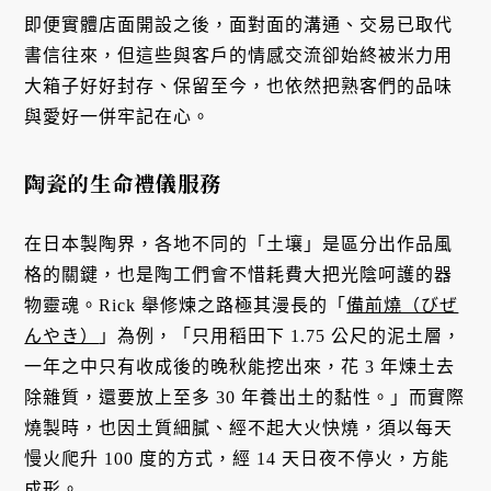
即便實體店面開設之後，面對面的溝通、交易已取代
書信往來，但這些與客戶的情感交流卻始終被米力用
大箱子好好封存、保留至今，也依然把熟客們的品味
與愛好一併牢記在心。
陶瓷的生命禮儀服務
在日本製陶界，各地不同的「土壤」是區分出作品風
格的關鍵，也是陶工們會不惜耗費大把光陰呵護的器
物靈魂。Rick 舉修煉之路極其漫長的「
備前燒（びぜ
んやき）
」為例，「只用稻田下 1.75 公尺的泥土層，
一年之中只有收成後的晚秋能挖出來，花 3 年煉土去
除雜質，還要放上至多 30 年養出土的黏性。」而實際
燒製時，也因土質細膩、經不起大火快燒，須以每天
慢火爬升 100 度的方式，經 14 天日夜不停火，方能
成形。