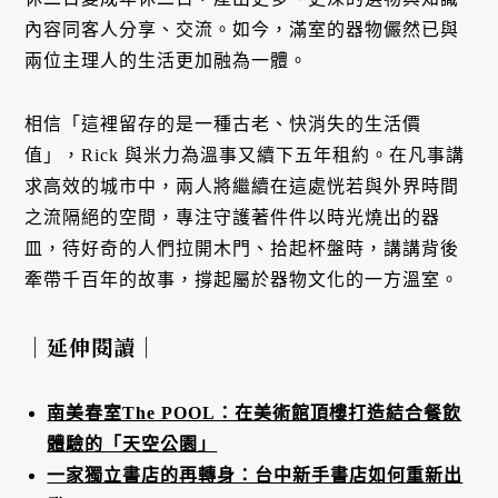
內容同客人分享、交流。如今，滿室的器物儼然已與
兩位主理人的生活更加融為一體。
相信「這裡留存的是一種古老、快消失的生活價
值」，Rick 與米力為溫事又續下五年租約。在凡事講
求高效的城市中，兩人將繼續在這處恍若與外界時間
之流隔絕的空間，專注守護著件件以時光燒出的器
皿，待好奇的人們拉開木門、拾起杯盤時，講講背後
牽帶千百年的故事，撐起屬於器物文化的一方溫室。
｜延伸閱讀｜
南美春室The POOL：在美術館頂樓打造結合餐飲
體驗的「天空公園」
一家獨立書店的再轉身：台中新手書店如何重新出