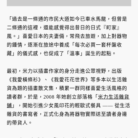
「過去是一條通的市民大道如今已車水馬龍，但曾是
二條通的這裡，還能感覺得出昔日的日式『町家』
風。」喜愛日本的夫妻倆，常飛去旅遊，加上對器物
的鍾情，逐漸在旅途中養成「每次必買一套杯盤收
藏」的儀式感，也促成了「溫事」誕生的起點。
最初，米力以插畫作家的身分走進公眾視野，
出版
《我愛橫條衫》、《我愛花花世界》
等多本以生活雜
貨為題的插畫散文集，積累一群同樣喜愛生活風格的
讀者群，於是，2008 年她創立
部落格「
米力生活雜貨
鋪
」，開始引進少女風印花的輕歐式餐具 —— 從生活
雜貨的書寫者，正式化身為將器物實際送至讀者身邊
的帶貨人。