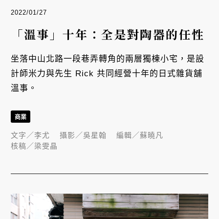
2022/01/27
「溫事」十年：全是對陶器的任性
坐落中山北路一段巷弄轉角的兩層獨棟小宅，是設
計師米力與先生 Rick 共同經營十年的日式雜貨舖
溫事。
商業
文字／
李尤
攝影／
吳星翰
編輯／
蘇曉凡
核稿／
梁雯晶