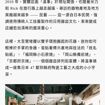
2010 年，實體店面「溫事」於現址開張，也隨著米力
和 Rick 在旅行路上越走越遠、尋訪的器物產地及地方
窯廠越來越多 —— 民藝 —— 這一源自日本民間、強
調使用傳統人工技藝製作的日用器皿文化，漸漸變成
店舖愈加清晰的選貨重心。
店裡，大至需彎腰以雙手環抱搬起的花器，迷你如可
輕捧於手掌的食器，皆貼著標示產地與技法的「姓名
貼紙」，「福岡縣小石原燒」、「岡山縣備前燒」、
「京都府京燒」⋯⋯個個器皿排列如星體，將溫事填
成一座集日本 47 都到縣府陶瓷工藝之大成的小小宇
宙。