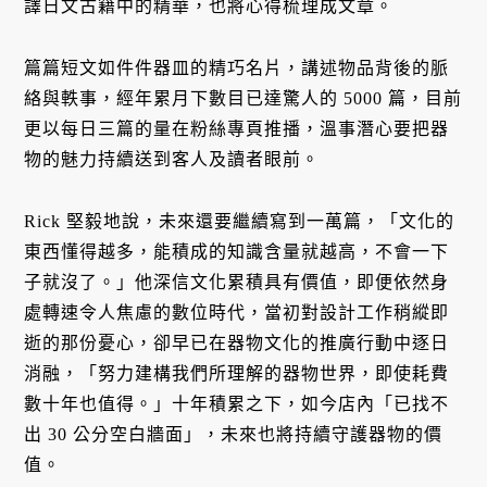
譯日文古籍中的精華，也將心得梳理成文章。
篇篇短文如件件器皿的精巧名片，講述物品背後的脈
絡與軼事，經年累月下數目已達驚人的 5000 篇，目前
更以每日三篇的量在粉絲專頁推播，溫事潛心要把器
物的魅力持續送到客人及讀者眼前。
Rick 堅毅地說，未來還要繼續寫到一萬篇，「文化的
東西懂得越多，能積成的知識含量就越高，不會一下
子就沒了。」他深信文化累積具有價值，即便依然身
處轉速令人焦慮的數位時代，當初對設計工作稍縱即
逝的那份憂心，卻早已在器物文化的推廣行動中逐日
消融，「努力建構我們所理解的器物世界，即使耗費
數十年也值得。」十年積累之下，如今店內「已找不
出 30 公分空白牆面」，未來也將持續守護器物的價
值。