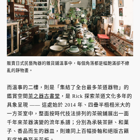
販賣日式民藝陶器的雜貨鋪溫事中，每個角落都是幅飽滿卻不繚
亂的靜物畫。
而溫事的二樓，則是「集結了全台最多茶道器物」的
鑑賞空間
茶之器古書堂
，是 Rick 探索茶道文化多年的
具象呈現 —— 這處始於 2014 年、四疊半榻榻米大的
一方茶室中，整面按時代技法排列的茶碗鋪展出一面
千年來茶器演變的流年系譜；分別為承裝茶餅、和菓
子、香品而生的器皿，則連同上百幅掛軸和絕版古籍
有序堆疊至天花板。