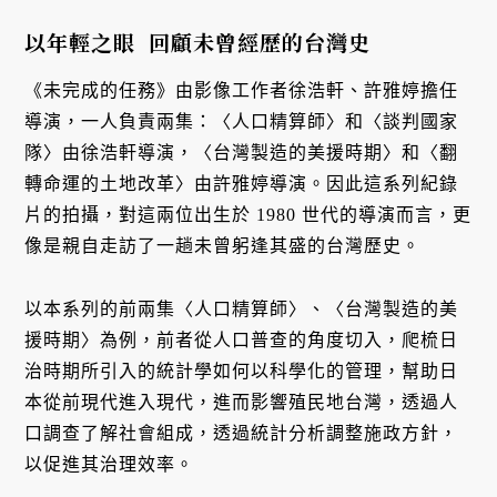
以年輕之眼 回顧未曾經歷的台灣史
《未完成的任務》由影像工作者徐浩軒、許雅婷擔任
導演，一人負責兩集：〈人口精算師〉和〈談判國家
隊〉由徐浩軒導演，〈台灣製造的美援時期〉和〈翻
轉命運的土地改革〉由許雅婷導演。因此這系列紀錄
片的拍攝，對這兩位出生於 1980 世代的導演而言，更
像是親自走訪了一趟未曾躬逢其盛的台灣歷史。
以本系列的前兩集〈人口精算師〉、〈台灣製造的美
援時期〉為例，前者從人口普查的角度切入，爬梳日
治時期所引入的統計學如何以科學化的管理，幫助日
本從前現代進入現代，進而影響殖民地台灣，透過人
口調查了解社會組成，透過統計分析調整施政方針，
以促進其治理效率。