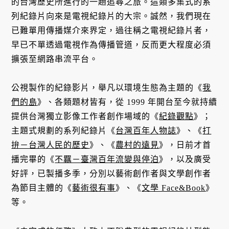
的台灣歷史所進行的一趟追尋之旅。這類多集式的系
列紀錄片向來是電視紀錄片的大宗。誠然，我們現在
已難單用傳播媒介來界定，過往稱之電視紀錄片者，
早已不單透過電視作為傳播管道，反而更大程度必須
擴張至網路串流平台。
公視製作的紀錄影片，舉凡以環境生態為主題的《
我
們的島
》、各類題材皆有，從 1999 年開台至今就持續
提供台灣獨立影像工作者創作場域的《
紀錄觀點
》；
主題式規劃的系列紀錄片《
台灣百年人物誌
》、《
打
拚－台灣人民的歷史
》、《
農村的遠見
》，日前才首
播完畢的《
不羈－臺灣百年流變與停泊
》，以及廣受
好評，已製播多季，分別以藝術創作者與文學創作者
為節目主體的《
藝術很有事
》、《
文學 Face&Book
》
等。