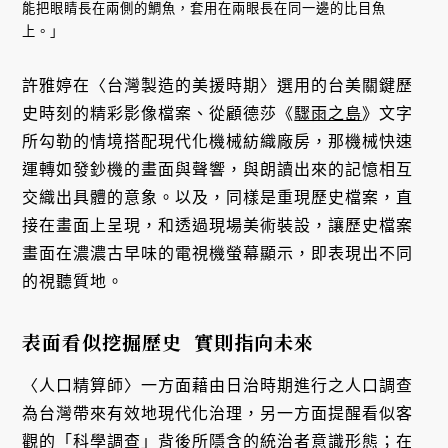
能把眼睛長在兩側的鯛魚，套用在兩眼長在同一邊的比目魚
上。」
許雅婷在〈台灣製造的美援時期〉選用的台美關鍵歷
史時刻的精彩影像檔案、從顧德莎《
驟雨之島
》文字
所勾勒的情境搭配現代化機械紡織廠房，那機械快速
運轉如發鈔機的畫面與聲響，與朗讀出來的記憶相互
交織出具體的意象。以及，同樣是重現歷史檔案，直
接在畫面上呈現，和透過現場美術裝設，讓歷史檔案
畫面在濃濃古早味的電視機螢幕顯示，即表現出不同
的視聽質地。
表面看似挖掘歷史 實則指向未來
〈人口精算師〉一方面藉由日治時期進行之人口調查
為台灣帶來有效地現代化治理，另一方面提醒看似客
觀的「科學調查」背後所隱含的統治者意識形態；在