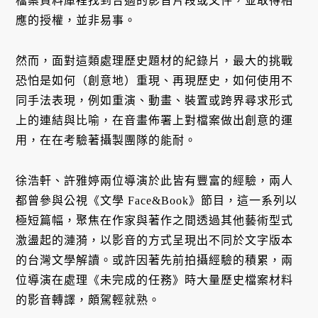
檔案資料庫裡找到合適的影音片段或文件，並取得相
應的授權，並非易事。
然而，面對這類處理歷史題材的紀錄片，最大的挑戰
恐怕是如何（創意地）重現、再現歷史，如何使用不
同手法表現，例如重演、動畫、裝置或跨界尋求形式
上的連結與比喻，在音畫佈署上對檔案做出創意的運
用，在在考驗著攝製團隊的能耐。
徐浩軒、許雅婷兩位導演於此皆有豐富的經驗，兩人
都曾參與公視《文學 Face&Book》節目，這一系列以
極短篇幅，聚焦在作家與著作之間透過其他藝術型式
激盪起的漣漪，以影音的方式呈現出不同於文字版本
的台灣文學解讀。或許因著先前拍攝經驗的積累，兩
位導演在處理《未完成的任務》時大量歷史檔案材料
的影音轉譯，頗駕輕就熟。