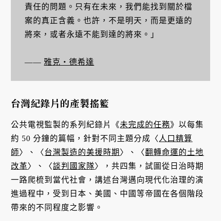
責任的問題。只有在未來，我們能找到關於檔
案的真正含義。也許，不是明天，而是更遠的
將來，或者永遠不能到達的將來。」
——
雅克・德希達
台灣紀錄片的產製搖籃
公共電視監製的系列紀錄片《
未完成的任務
》以每集
約 50 分鐘的篇幅，針對不同主題分成〈
人口精算
師
〉、〈
台灣製造的美援時期
〉、〈
翻轉命運的土地
改革
〉、〈
談判國家隊
〉，共四集，試圖從日治時期
一路爬梳到當代社會，講述台灣邁向現代化治理的演
進過程中，受到日本、美國、中國等帝國在各個階段
帶來的不同程度之影響。