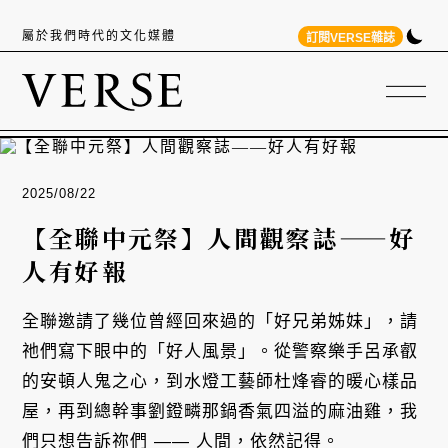
屬於我們時代的文化媒體
訂閱VERSE雜誌
2025/08/22
【全聯中元祭】人間觀察誌——好
人有好報
全聯邀請了幾位曾經回來過的「好兄弟姊妹」，請
祂們寫下眼中的「好人風景」。從警察樂手呂承叡
的安頓人鬼之心，到水燈工藝師杜烽睿的暖心樣品
屋，再到總幹事劉鐙疄那鍋香氣四溢的麻油雞，我
們只想告訴祢們 —— 人間，依然記得。