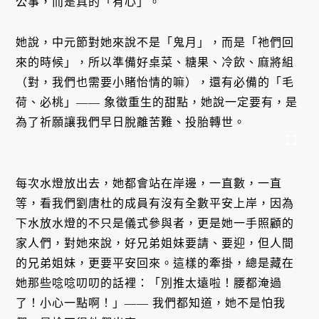
公事，而是真的「有心」。
她說，中元節對她來說不是「鬼月」，而是「祂們回
來的時候」，所以準備好桌菜、糖果、冷飲、麻將組
（對，我們也需要小賭怡情的嘛），還有必備的「毛
荷、必桃」—— 象徵重生的甜點，她說一定要有，是
為了祈願讓我們早日脫離苦難、投胎轉世。
每次水燈放出去，她都會站在岸邊，一直數，一直
等，看我們劉唐杜的成員有沒有全數平安上岸，因為
下水放水燈的不只是儀式參與者，更是她一手照顧的
家人們，對她來說，好兄弟姐妹要請、要迎，但人間
的兄弟姐妹，更要平安回來。這樣的牽掛，總是藏在
她那些唸唸叨叨的話裡：「別推太遠啦！腰都淹過
了！小心一點啊！」—— 我們都知道，她不是怕我