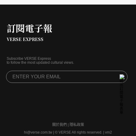
訂閱電子報
VERSE EXPRESS
Subscribe VERSE Express
to follow the most updated cultural views.
關於我們
|
隱私政策
hi@verse.com.tw
|
© VERSE All rights reserved. | vm2