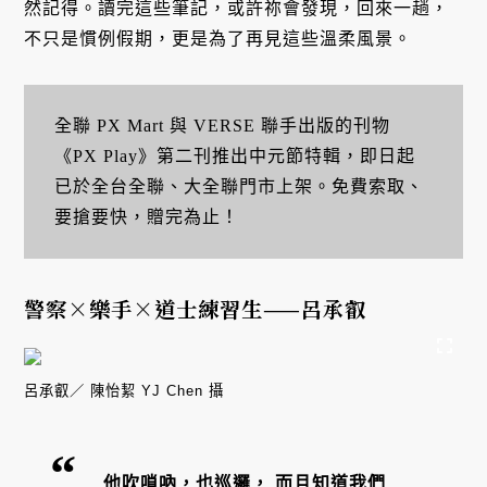
然記得。讀完這些筆記，或許祢會發現，回來一趟，
不只是慣例假期，更是為了再見這些溫柔風景。
全聯 PX Mart 與 VERSE 聯手出版的刊物
《PX Play》第二刊推出中元節特輯，即日起
已於全台全聯、大全聯門市上架。免費索取、
要搶要快，贈完為止！
警察×樂手×道士練習生——呂承叡
呂承叡／ 陳怡絜 YJ Chen 攝
他吹嗩吶，也巡邏， 而且知道我們