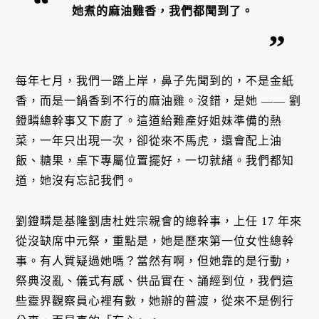
她煮的麻油雞香，我們都聞到了。
每年七月，我們一踏上岸，鼻子先聞到的，不是金紙
香，而是一鍋香到不行的麻油雞。沒錯，是她 —— 劉
鐙疄總幹事又下廚了。這道給難產好姐妹準備的熱
菜，一年只出現一次，卻從來不馬虎，還會配上油
飯、糖果，桌下專屬位置擺好，一切就緒。我們都知
道，她沒有忘記我們。
劉鐙疄是基隆劉唐杜姓宗親會的總幹事，上任 17 年來
從沒缺席中元祭，重點是，她是歷來第一位女性總幹
事。有人質疑過她嗎？當然有啊，但她靠的是行動，
祭典沒亂、儀式有感、供品實在、誦經到位，我們這
些靈界觀察員心裡有數，她辦的普渡，從來不是例行