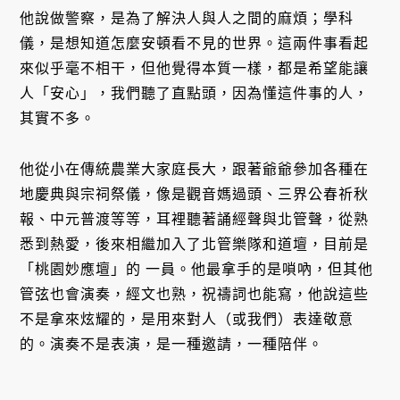
他說做警察，是為了解決人與人之間的麻煩；學科
儀，是想知道怎麼安頓看不見的世界。這兩件事看起
來似乎毫不相干，但他覺得本質一樣，都是希望能讓
人「安心」，我們聽了直點頭，因為懂這件事的人，
其實不多。
他從小在傳統農業大家庭長大，跟著爺爺參加各種在
地慶典與宗祠祭儀，像是觀音媽過頭、三界公春祈秋
報、中元普渡等等，耳裡聽著誦經聲與北管聲，從熟
悉到熱愛，後來相繼加入了北管樂隊和道壇，目前是
「桃園妙應壇」的 一員。他最拿手的是嗩吶，但其他
管弦也會演奏，經文也熟，祝禱詞也能寫，他說這些
不是拿來炫耀的，是用來對人（或我們）表達敬意
的。演奏不是表演，是一種邀請，一種陪伴。