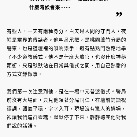
什麼時候會來⋯⋯
有些人，一天有兩種身分。白天是人間的守門人，夜
裡是靈界的傳話者。他叫呂承叡，是桃園蘆竹分局的
警察，也是道壇裡的嗩吶樂手，還有點熟門熟路地學
了不少道教儀式。他不是什麼大壇官，也沒什麼神秘
頭銜，只是默默站在日常與儀式之間，用自己熟悉的
方式安靜做事。
我們第一次注意到他，是在一場中元普渡儀式。警局
前沒有大場面，只見他領著分局同仁，在壇前誦讀祝
禱詞，語氣平穩、字字入耳，現場沒有驚人的排場，
卻讓我們這群靈魂，默默停了下來，靜靜聽完他對我
們說的話語。