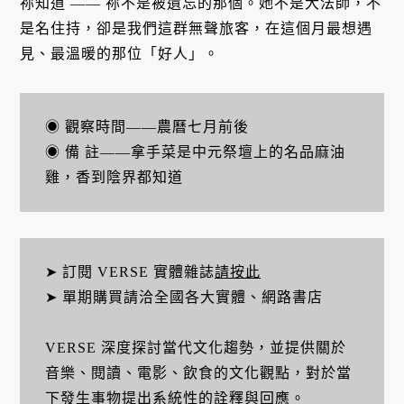
祢知道 —— 祢不是被遺忘的那個。她不是大法師，不
是名住持，卻是我們這群無聲旅客，在這個月最想遇
見、最溫暖的那位「好人」。
◉ 觀察時間――農曆七月前後
◉ 備 註――拿手菜是中元祭壇上的名品麻油
雞，香到陰界都知道
➤ 訂閱 VERSE 實體雜誌
請按此
➤ 單期購買請洽全國各大實體、網路書店
VERSE 深度探討當代文化趨勢，並提供關於
音樂、閱讀、電影、飲食的文化觀點，對於當
下發生事物提出系統性的詮釋與回應。