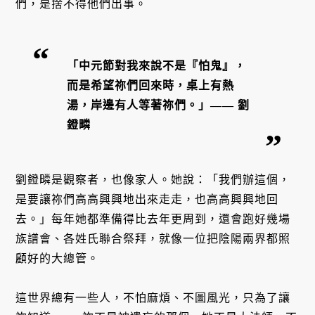
們，是捨不得他們出事。
「中元節對我來說不是『怕鬼』，
而是希望祢們回來時，桌上有熱
湯，岸邊有人等著祢們。」—— 劉
鐙疄
劉鐙疄是觀察者，也像家人。她說：「我們辦這個，
是要讓祢們高高興興地出來走走，也高高興興地回
去。」每年她都準備得比去年更周到，還會跑好幾場
族譜會、各姓氏聯合祭拜，就像一位把陰陽兩界都照
顧好的大總管。
這世界總有一些人，不怕麻煩、不圖風光，只為了讓