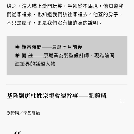
總之，這人嘴上愛開玩笑，手卻從不馬虎，他知道我
們從哪裡來、也知道我們該往哪裡去。他蓋的房子，
不只是屋子，更是我們沒有被遺忘的證明。
◉ 觀察時間――農曆七月前後
◉ 備 註――原職業為髮型設計師，現為陰間
建築界的話題人物
基隆劉唐杜姓宗親會總幹事——劉鐙疄
劉鐙疄／李盈靜攝