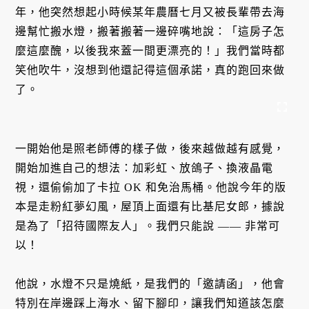
年，他突然想起小時候某年農曆七月又被長輩帶去海
邊幫忙搬水燈，搬著搬著一邊碎嘴地說：「這房子怎
麼這麼醜，以後我來蓋一間更漂亮的！」我們當時都
笑他吹牛，沒想到他還記得這個承諾，真的跑回來做
了。
一開始他是照老師傅的樣子做，後來越做越有感覺，
開始加進自己的想法：加彩虹、放鴿子、換液晶電
視，還偷偷加了卡拉 OK 和免治馬桶。他說今年的版
本是走粉紅夢幻風，屋頂上面還有比基尼女郎，據說
是為了「招待國際友人」。我們只能說 —— 非常可
以！
他說，水燈不只是燒紙，是我們的「邀請函」，他會
特別在岸邊踩上海水、留下腳印，讓我們知道該怎麼