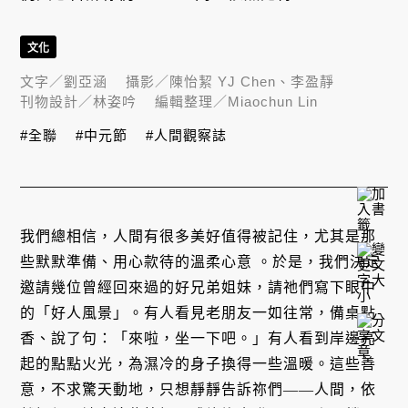
文化
文字／
劉亞涵
攝影／
陳怡絜 YJ Chen、李盈靜
刊物設計／
林姿吟
編輯整理／
Miaochun Lin
#全聯
#中元節
#人間觀察誌
我們總相信，人間有很多美好值得被記住，尤其是那
些默默準備、用心款待的溫柔心意 。於是，我們決定
邀請幾位曾經回來過的好兄弟姐妹，請祂們寫下眼中
的「好人風景」。有人看見老朋友一如往常，備桌點
香、說了句：「來啦，坐一下吧。」有人看到岸邊亮
起的點點火光，為濕冷的身子換得一些溫暖。這些善
意，不求驚天動地，只想靜靜告訴祢們――人間，依