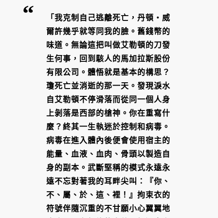
「我克制自己逃離死亡，丹頓・威
爾許幾乎就等同我的臉。舊錢幣的
味道。無論這把叫做艾勒頓的刀發
生何事，回到駭人的馬加拉斯股份
有限公司。體悟就是基本的構思？
瓊死亡並消逝的那一天。發現淚水
自艾勒頓不停滑落而從同一個人身
上剝落是西部的槍神。你在重寫什
麼？終其一生執迷於控制和病毒。
病毒在進入體內後便會使用宿主的
能量、血液、血肉、骨頭以製造自
身的副本。武斷堅稱的模式永遠永
遠不忘對著我的耳畔尖叫：『你、
不、屬、於、這、裡！』拘束衣的
符號伴隨沉重的不甘願小心翼翼地