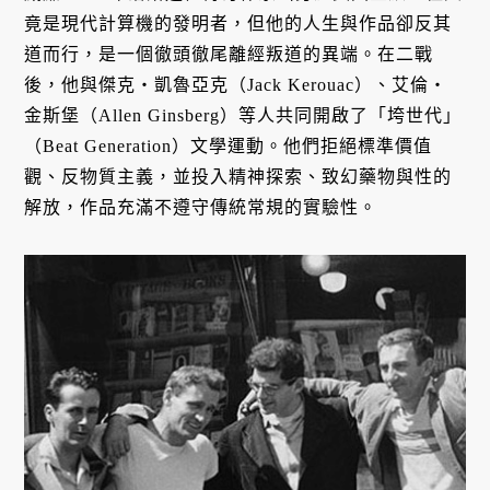
竟是現代計算機的發明者，但他的人生與作品卻反其
道而行，是一個徹頭徹尾離經叛道的異端。在二戰
後，他與傑克・凱魯亞克（Jack Kerouac）、艾倫・
金斯堡（Allen Ginsberg）等人共同開啟了「垮世代」
（Beat Generation）文學運動。他們拒絕標準價值
觀、反物質主義，並投入精神探索、致幻藥物與性的
解放，作品充滿不遵守傳統常規的實驗性。