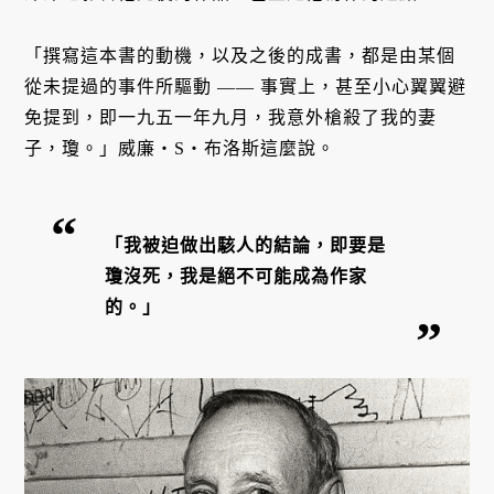
「撰寫這本書的動機，以及之後的成書，都是由某個
從未提過的事件所驅動 —— 事實上，甚至小心翼翼避
免提到，即一九五一年九月，我意外槍殺了我的妻
子，瓊。」威廉・S・布洛斯這麼說。
「我被迫做出駭人的結論，即要是
瓊沒死，我是絕不可能成為作家
的。」