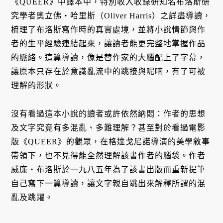
《QUEER》中譯本中，特別收入收錄研知名布洛斯研
究學者奧立佛・哈里斯（Oliver Harris）之詳盡導讀，
梳理了布洛斯寫作時的真實處境，並將小說情節與作
者的生平經驗連結起來，讓讀者能更完整地掌握作品
的脈絡。這篇導讀，像是替作家的大腦配上了字幕，
讓原本只存在於意識亂流中的跳接與呢喃，有了可被
理解的形狀。
沒有看過這本小說的讀者或許依然納悶：作者的思想
及文字究竟有多混亂、多難理解？甚至對於看過電影
版《QUEER》的觀眾，在格達戈尼諾導演的美學敘事
帶領下，也不見得能全然理解該書作者的腦袋。作者
威廉・布洛斯於一九八五年為了該書出版而重新提筆
自己寫下一篇導讀，讓文字親自跳出來解釋所謂的混
亂及跳躍。