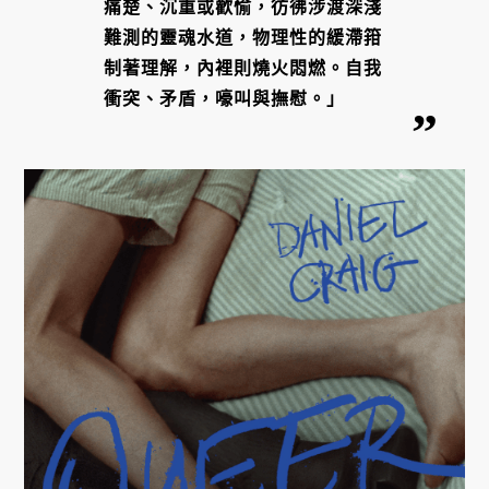
痛楚、沉重或歡愉，彷彿涉渡深淺
難測的靈魂水道，物理性的緩滯箝
制著理解，內裡則燒火悶燃。自我
衝突、矛盾，嚎叫與撫慰。」