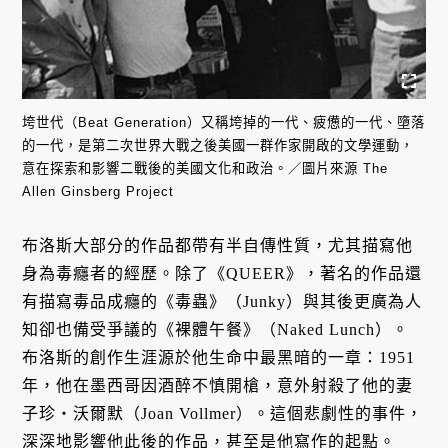
垮世代（Beat Generation）又稱垮掉的一代、疲憊的一代、墮落
的一代，是第二次世界大戰之後美國一群作家開啟的文學運動，
意在探索和影響二戰後的美國文化和政治。／圖片來源 The
Allen Ginsberg Project
布洛斯大部分的作品都帶有半自傳性質，尤其描寫他
身為毒癮者的經歷。除了《QUEER》，著名的作品還
有描寫毒品成癮的《毒蟲》（Junky）與其後更廣為人
知卻也備受爭議的《裸體午餐》（Naked Lunch）。
布洛斯的創作生涯源於他生命中最黑暗的一章：1951
年，他在墨西哥因酒醉不慎開槍，意外射殺了他的妻
子珍・沃爾默（Joan Vollmer）。這個悲劇性的事件，
深深地影響他此後的作品，甚至是他寫作的起點。