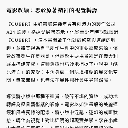
電影改編：忠於原著精神的視覺轉譯
《QUEER》由好萊塢這幾年最有創造力的製作公司
A24 監製。格達戈尼諾表示，他從青少年時期就讀過
《QUEER》，這本書開啟了他對於慾望與連結的興
趣，並將其視為自己創作生涯中的重要靈感來源。儘
管故事發生在墨西哥，但電影主要場景卻是在義大利
羅馬搭建完成。這種選擇也巧妙地捕捉了小說中「酷
兒流亡」的感受：主角身處一個語境模糊的異文化空
間，無家無根，也無法在異性戀社會中尋得歸屬。
導演將小說中那種不連貫、破碎不堪的質地，成功地
轉譯為極具藝術感的影像。電影以如油畫般的美麗運
鏡和風格獨特的配樂，將小說中混亂、迷幻的戒斷狀
態，轉化為視覺上對比鮮明的超現實美學。李在小說