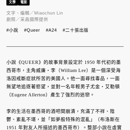
文學
電影
文字、編輯／
Miaochun Lin
劇照／
采昌國際提供
#小說
#Queer
#A24
#二十張出版
小說《QUEER》的故事背景設定於 1950 年代初的墨
西哥市，主角威廉・李（William Lee）是一個深受海
洛因戒斷症狀所苦的美國人。他一面尋找毒品，一面
無望地追逐著慾望，並對一名年輕男子尤金・艾勒頓
（Eugene Allerton）產生了強烈的迷戀。
李的生活在墨西哥的酒吧間崩潰，充滿了不祥、陰
鬱、紊亂不堪，並「如夢般特殊的混亂」（布洛斯在
1951 年對友人所描述的墨西哥市）。整部小說在虛實