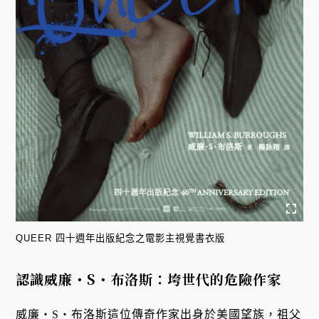
QUEER 四十週年出版紀念之電影主視覺書衣版
認識威廉・S・布洛斯：垮世代的危險作家
威廉・S・布洛斯這位傳奇作家出身於美國望族，祖父