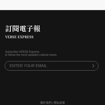
訂閱電子報
VERSE EXPRESS
Subscribe VERSE Express
to follow the most updated cultural views.
關於我們
|
隱私政策