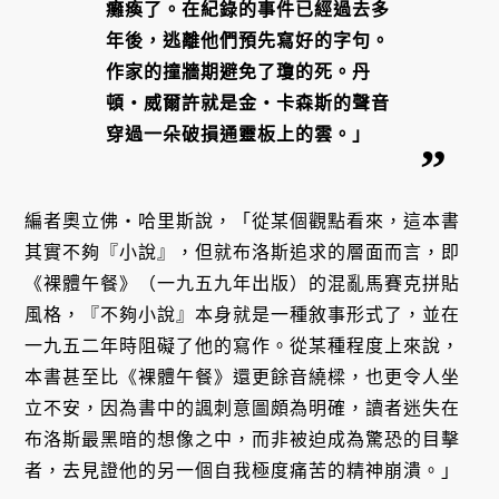
癱瘓了。在紀錄的事件已經過去多
年後，逃離他們預先寫好的字句。
作家的撞牆期避免了瓊的死。丹
頓・威爾許就是金・卡森斯的聲音
穿過一朵破損通靈板上的雲。」
編者奧立佛・哈里斯說，「從某個觀點看來，這本書
其實不夠『小說』，但就布洛斯追求的層面而言，即
《裸體午餐》（一九五九年出版）的混亂馬賽克拼貼
風格，『不夠小說』本身就是一種敘事形式了，並在
一九五二年時阻礙了他的寫作。從某種程度上來說，
本書甚至比《裸體午餐》還更餘音繞樑，也更令人坐
立不安，因為書中的諷刺意圖頗為明確，讀者迷失在
布洛斯最黑暗的想像之中，而非被迫成為驚恐的目擊
者，去見證他的另一個自我極度痛苦的精神崩潰。」