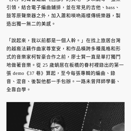
引領，結合電子編曲鋪排，並在常見的吉他、bass、
鼓等原聲樂器之外，加入蕭和嗩吶兩樣傳統樂器，製
造出獨一無二的美感。
「說起來，我以前都是一個人幹。」在找上旅居台灣
的越裔法籍作曲家尊室安，和作品橫跨多種風格和形
式的音樂家柯智豪合作之前，廖士賢一直是單打獨鬥
地做著音樂。從 25 歲蝸居在板橋的眷村裡錄出的第一
張 demo《37 巷》算起，至今每張專輯的編曲、錄
音、混音、後製他都一手包辦。一路未曾拜師學藝、
全靠自學。