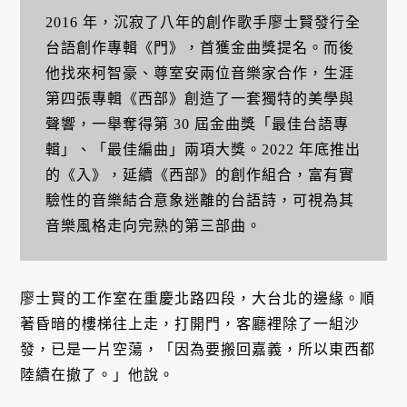
2016 年，沉寂了八年的創作歌手廖士賢發行全
台語創作專輯《門》，首獲金曲獎提名。而後
他找來柯智豪、尊室安兩位音樂家合作，生涯
第四張專輯《西部》創造了一套獨特的美學與
聲響，一舉奪得第 30 屆金曲獎「最佳台語專
輯」、「最佳編曲」兩項大獎。2022 年底推出
的《入》，延續《西部》的創作組合，富有實
驗性的音樂結合意象迷離的台語詩，可視為其
音樂風格走向完熟的第三部曲。
廖士賢的工作室在重慶北路四段，大台北的邊緣。順
著昏暗的樓梯往上走，打開門，客廳裡除了一組沙
發，已是一片空蕩，「因為要搬回嘉義，所以東西都
陸續在撤了。」他說。