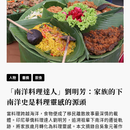
人物
書摘
飲食
「南洋料理達人」劉明芳：家族的下
南洋史是料理靈感的源頭
生
當料理跨越海洋，食物便成了移民離散故事最深情的載
體。印尼華僑料理達人劉明芳，追溯祖輩下南洋的遷徙軌
跡，將家族歲月轉化為料理靈感。本文摘錄自吳象元著作