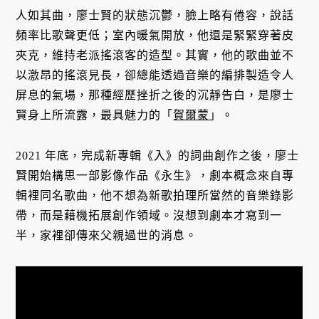
人如其曲，廖士賢的狀態沉鬱，臉上略有倦容，說話
頻率比歌聲更低；室內暖氣開放，他還是緊緊穿著皮
夾克，維持老派搖滾客的造型。其實，他的歌曲並不
以激昂的搖滾見長，卻總能透過音樂的編排製造令人
屏息的氣場，那種經歷挫折之後的沉靜告白，是廖士
賢身上所流露，最具魅力的「
賀爾蒙
」。
2021 年底，完成新專輯《入》的詞曲創作之後，廖士
賢開始構思一部影像作品《永生》，劇本概念來自專
輯裡同名歌曲，他不想為新歌拍理所當然的音樂錄影
帶，而是藉機拓展創作領域。沒想到劇本才寫到一
半，家裡卻傳來父親過世的消息。