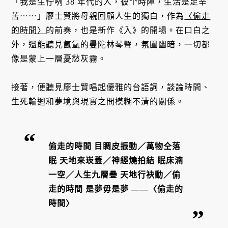
「我是生佇咧 38 年代的人，彼个時陣，生活是足辛
苦⋯⋯」廖士賢將母親回顧人生的獨白，作為
〈偷走
的時間〉
的前奏，也是新作《入》的開場。在口白之
外，還能聽見氤氳的曼陀林琴聲，氛圍幽暗，一切都
像是蒙上一層憂愁灰霧。
接著，便聽見廖士賢唱起優雅的台語詞，談論時間、
生死輪迴和夢境與現實之間模糊不清的關係。
偷走的時間 目睭皮振動／萬物仝落
眠 天地來崁蓋／神經燒拍結 眠床湳
一空／人生九層疊 天地行袂動／偷
走的時間 是夢毋是夢 ——〈偷走的
時間〉