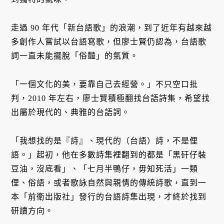
走過 90 年代「新台語歌」的浪潮，到了近年有越來越
多創作人嘗試以台語寫歌，但廖士賢仍認為，台語歌
詞一直未能擺脫「俗豔」的氣質。
「一個文化的美，要靠自己去經營。」不只空口批
判，2010 年左右，廖士賢積極翻找台語詩集，希望找
出屬於現代的、典雅的台語詞。
「我想找的是『詩』、現代的（台語）詩，不是俚
語。」起初，他在多數詩集裡翻到的都是「黑矸仔裝
豆油，沒底看」、「七月半鴨仔，毋知死活」一類
俚、俗語，或者歌詠自然與親情的傳統詩歌，直到一
本「前衛出版社」發行的台語詩集出現，才終於找到
研讀方向。