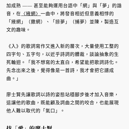
加成熟 —— 甚至能夠運用台語中「網」與「夢」的諧
音，在
〈掖網〉
一曲中，將發音相近但意義相悖的
「掖網」（撒網）、「掠夢」（捕夢）並陳，製造互
文的趣味。
《入》的歌詞寫作又進入新的層次，大量使用工整的
四字句、五字句，以近乎詩詞的體裁，談論抽象的生
死輪迴。「我不想寫的太直白，希望能把歌詞詩化。
先念出來之後，覺得像是一首詩，我才會把它譜成
曲。」
廖士賢先讓歌詞以詩的姿態站穩腳步後才加入音樂，
這讓他的歌曲，既能顧及詞曲之間的咬合，也能展現
他人難以取代的「氣口」。
找「愛」的廖士賢