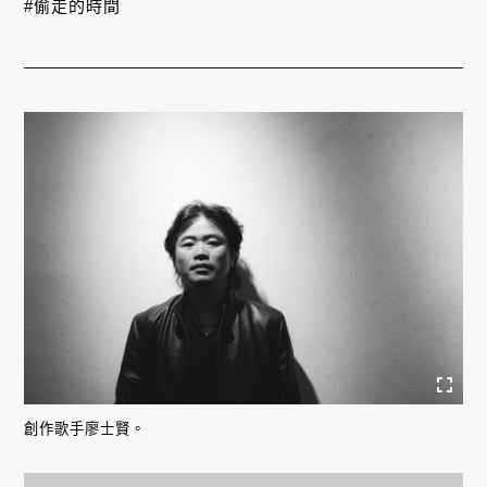
#偷走的時間
創作歌手廖士賢。