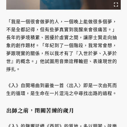
「我是一個很會做夢的人，一個晚上能做很多個夢，
不是全都記得，但有些夢真實到我醒來會很痛苦。」
長年的夢境積累、困擾於虛實之間，讓廖士賢走向抽
象的創作題材。「年紀到了一個階段，我常常會想，
夢跟現實的關係，所以我才有了『入世於夢、入夢於
世』的概念。」他試圖用音樂詮釋輪迴、表達現世的
掙扎。
《入》自開場曲到最後一首〈出入〉即是一次由死而
生的循環，是生命在一片混沌之中尋找出路的過程。
出師之前，閉關苦練的歲月
《入》的聲響延續《西部》的質地，多以鋼琴、弦樂