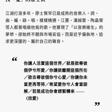
江湖打滾多年，廖士賢早已是成熟的音樂人，詞、
曲、編、錄、唱，樣樣精通，江蕙、潘越雲、陶晶瑩
等人都曾唱過他寫的歌。他實現了「以音樂維生」的
夢想，卻始終不願與市場妥協，而是近乎偏執地，追
求更深邃的、屬於自己的聲音。
你講人活置這個世界／就是欲尋彼
個伊兮所愛／你講欲離開這個所在
／欲去尋彼個你兮心愛／你講你未
當更再等待／希望愛你兮人會當諒
解／若是成功你會趕緊轉來 ——
〈找愛〉