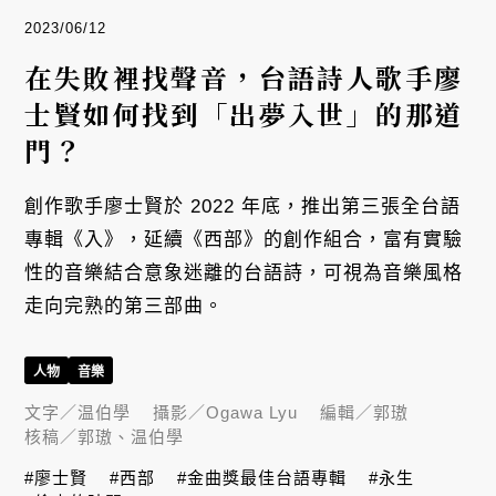
2023/06/12
在失敗裡找聲音，台語詩人歌手廖
士賢如何找到「出夢入世」的那道
門？
創作歌手廖士賢於 2022 年底，推出第三張全台語
專輯《入》，延續《西部》的創作組合，富有實驗
性的音樂結合意象迷離的台語詩，可視為音樂風格
走向完熟的第三部曲。
人物
音樂
文字／
温伯學
攝影／
Ogawa Lyu
編輯／
郭璈
核稿／
郭璈、温伯學
#廖士賢
#西部
#金曲獎最佳台語專輯
#永生