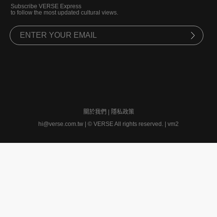
Subscribe VERSE Express
to follow the most updated cultural views.
關於我們
|
隱私政策
hi@verse.com.tw
|
© VERSE All rights reserved. | vm2