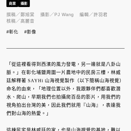
商業
攝影
撰稿／
鄭旭棠
攝影／
PJ Wang
編輯／
許羽君
核稿／
高麗音
#彰化
#影像
「從這裡看得到西濱的風力發電，另一邊就是八卦山
脈。」在彰化埔鹽周圍一片農地中的民房三樓，林威
廷解釋著 SAYHi 山海視覺製作（以下簡稱山海視覺）
命名的由來，「地理位置以外，我跟夥伴們都喜歡潛
水、爬山，早期我們也拍攝爬百岳的影片，用我們的
視角拍出台灣的美，因此我們就用『山海』，表達我
們對山海的熱愛。」
這棟民宅是林威廷的家，也是山海視覺的基地，難以