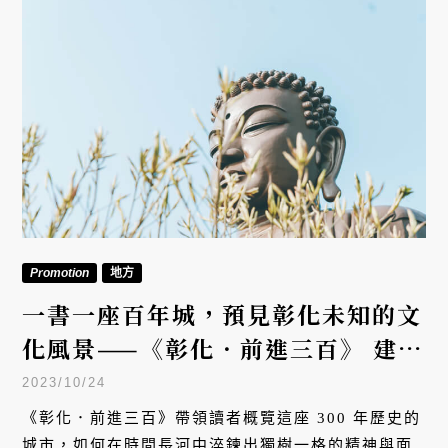
Promotion
地方
一書一座百年城，預見彰化未知的文
化風景——《彰化．前進三百》 建縣
300年專刊
2023/10/24
《彰化．前進三百》帶領讀者概覽這座 300 年歷史的
城市，如何在時間長河中淬鍊出獨樹一格的精神與面