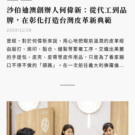
沙伯迪澳創辦人何偉新：從代工到品
牌，在彰化打造台灣皮革新典範
2024/11/29
曾經，對於何偉新來說，用心地把眼前溫潤的皮革經
由敲打、烙印、黏合、縫製等繁複工序，交織出美麗
的手提包、皮夾、皮帶等皮件用品，只是為了養家糊
口不得不做的「頭路」。在一次前往義大利佛羅倫斯
與當地工匠師傅交流工藝技術的過程，何偉新被工匠
對皮革工藝的堅持及熱情深深感動，進而創立皮件品
牌「SOBDEALL・沙伯迪澳」，期待能將皮革工藝對
於生活的美好妝點，分享給每一個人。