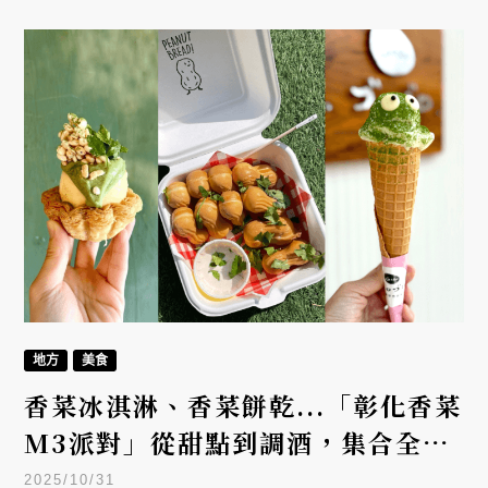
地方
美食
香菜冰淇淋、香菜餅乾...「彰化香菜
M3派對」從甜點到調酒，集合全體
「香」民來開趴！
2025/10/31