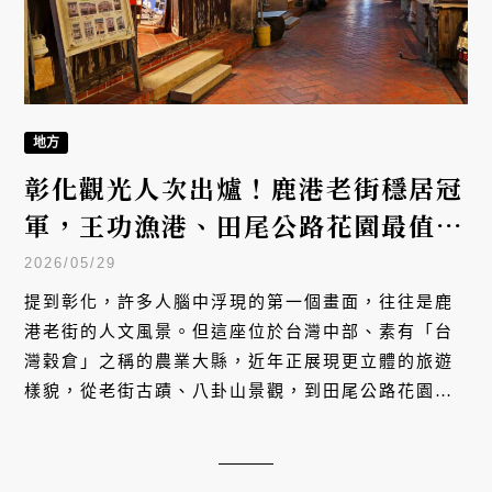
地方
彰化觀光人次出爐！鹿港老街穩居冠
軍，王功漁港、田尾公路花園最值得
深度玩的隱藏攻略
2026/05/29
提到彰化，許多人腦中浮現的第一個畫面，往往是鹿
港老街的人文風景。但這座位於台灣中部、素有「台
灣穀倉」之稱的農業大縣，近年正展現更立體的旅遊
樣貌，從老街古蹟、八卦山景觀，到田尾公路花園與
王功漁港，花園、濱海與文化場域交織成新的旅遊版
圖。根據交通部觀光署最新統計，2025 年 1 至 10
月彰化縣觀光人次排行也正式出爐。