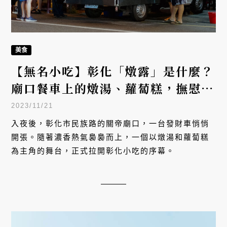
美食
【無名小吃】彰化「燉露」是什麼？
廟口餐車上的燉湯、蘿蔔糕，撫慰人
心的彰化小吃
2023/11/21
入夜後，彰化市民族路的關帝廟口，一台發財車悄悄
開張。隨著濃香熱氣裊裊而上，一個以燉湯和蘿蔔糕
為主角的舞台，正式拉開彰化小吃的序幕。