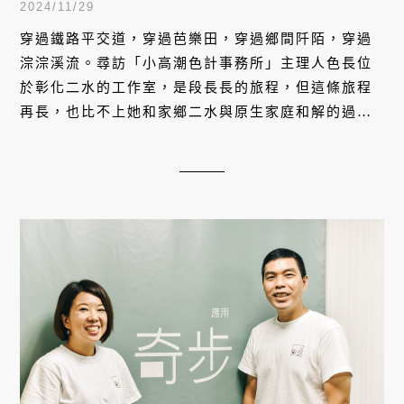
個二水故事
2024/11/29
穿過鐵路平交道，穿過芭樂田，穿過鄉間阡陌，穿過
淙淙溪流。尋訪「小高潮色計事務所」主理人色長位
於彰化二水的工作室，是段長長的旅程，但這條旅程
再長，也比不上她和家鄉二水與原生家庭和解的過
程，以及她所走過的一條與眾不同的非典型藝術家之
路。