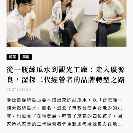
商業
美容
從一瓶絲瓜水到觀光工廠：走入廣源
良，深探二代經營者的品牌轉型之路
2024/11/29
廣源良從絲瓜莖蔓萃取出來的絲瓜水，以「台灣唯一
純天然絲瓜水」聞名，滋潤了無數台灣男女老少的肌
膚，也滋養了在地發展、哺育了施家的四位孩子。回
家傳承家業的二代經營者們重新思考廣源良與在地的
連結，以新思維進行轉型，讓廣源良的口號「島嶼上