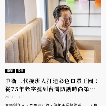
商業
設計
中衛三代接班人打造彩色口罩王國：
從75年老字號到台灣防護時尚第一
品牌
2024/11/29
音樂創作人、室內設計師、傳統產業經營者⋯⋯，這