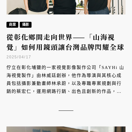
商業
攝影
從彰化鄉間走向世界——「山海視
覺」如何用鏡頭讓台灣品牌閃耀全球
2025/04/17
佇立在彰化埔鹽的一家視覺影像製作公司「SAYHi 山
海視覺製作」由林威廷創辦，他作為導演與其核心成
員包括攝影兼動畫師林承蔚，以及專職專案規劃與行
銷的蔡宏仁，運用網路行銷、出色且創新的作品，成
功地讓彰化的在地品牌走向國際，除了拓展事業的不
同計劃，也持續投入教學及經驗分享，期待能培育更
多在地人才。