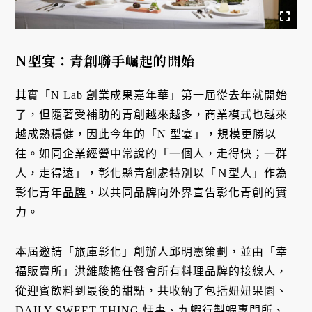
N型宴：青創聯手崛起的開始
其實「N Lab 創業成果嘉年華」第一屆從去年就開始
了，但隨著受補助的青創越來越多，商業模式也越來
越成熟穩健，因此今年的「N 型宴」，規模更勝以
往。如同企業經營中常說的「一個人，走得快；一群
人，走得遠」，彰化縣青創處特別以「Ｎ型人」作為
彰化青年
品牌
，以共同品牌向外界宣告彰化青創的實
力。
本屆邀請「旅庫彰化」創辦人邱明憲策劃，並由「幸
福販賣所」洪維駿擔任餐會所有料理品牌的接線人，
從迎賓飲料到最後的甜點，共收納了包括妞妞果園、
DAILY SWEET THING 恬事、九蝦行製蝦專門所、