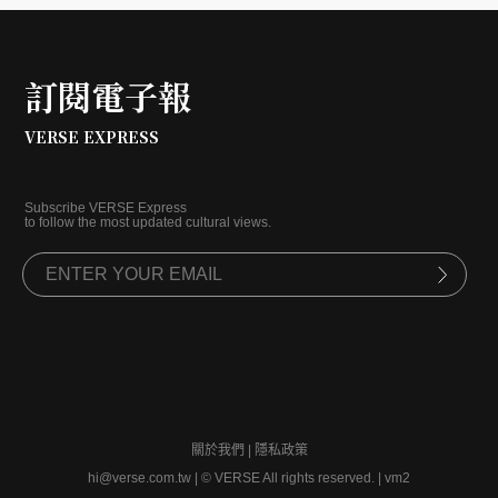
訂閱電子報
VERSE EXPRESS
Subscribe VERSE Express
to follow the most updated cultural views.
關於我們
|
隱私政策
hi@verse.com.tw
|
© VERSE All rights reserved. | vm2