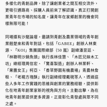
多樣化的青創品牌，除了讓創業者之間互相交流外，
更吸引通路商、採購人員前來了解認識，真正打開創
業青年在市場的知名度，讓青年在家鄉創業的機會同
樣無限可能！
同場還有沙龍論壇，邀請到青創及農業領域的青年創
業翹楚來和青年對話，包括「GABEE」創辦人林東
源、「KOI」集團國際總部（50 嵐）副總潘昱廷、
「林聰明沙鍋魚頭」執行長林佳慧、「木匠兄妹木工
坊」總經理周信宏、「驚喜製造」創辦人林業軒、
「果醬女王」柯亞、「香草野園有機農場」青農林詹
梃、「老楊方塊酥」執行副總經理戴硯等人，透過這
些人多年工作實踐的思維與創業的實務經驗，提供彰
化在地青年創業家新的視角與方向。主動出擊，為在
地青年創業提供更多資源，正是彰化青發處與眾不同
之處。