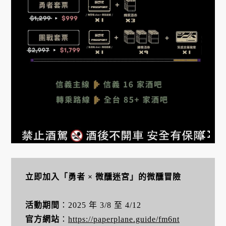
立即加入「勇者 × 微醺迷宮」的微醺冒險
活動期間
：2025 年 3/8 至 4/12
官方網站
：
https://paperplane.guide/fm6nt