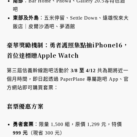
南部
：Bar Home、Phowa、Gallery 20.5等特色酒
吧
東部及外島
：五米停留、Settle Down、遠雄悅來大
飯店｜皮爾沙酒吧、夢酒館
豪華獎勵機制：勇者護照集點抽iPhone16，
首位達標贈Apple Watch
第三屆信義幹線跑吧活動於
3/8 至 4/12
共為期將近一
個月時間，即日起透過 PaperPlane 專屬跑吧 App、官
方網站即可購買套票：
套票優惠方案
勇者套票
：限量 1,500 組，原價 1,299 元，特價
999 元
（現省 300 元）