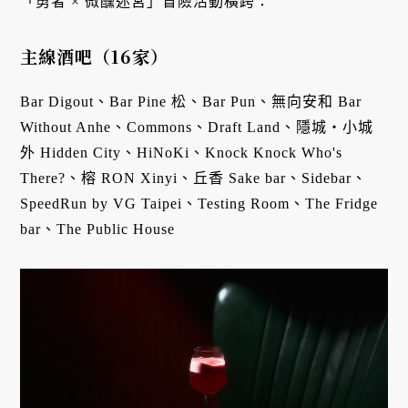
「勇者 × 微醺迷宮」冒險活動橫跨：
主線酒吧（16家）
Bar Digout、Bar Pine 松、Bar Pun、無向安和 Bar
Without Anhe、Commons、Draft Land、隱城・小城
外 Hidden City、HiNoKi、Knock Knock Who's
There?、榕 RON Xinyi、丘香 Sake bar、Sidebar、
SpeedRun by VG Taipei、Testing Room、The Fridge
bar、The Public House