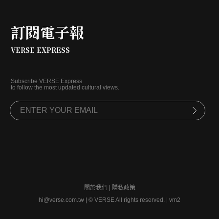
訂閱電子報
VERSE EXPRESS
Subscribe VERSE Express
to follow the most updated cultural views.
關於我們
|
隱私政策
hi@verse.com.tw
|
© VERSE All rights reserved. | vm2