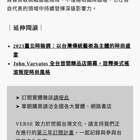
自代表的領域中持續發揮深遠影響力。
｜延伸閱讀｜
2023臺北時裝週：以台灣傳統藝術為主體的時尚盛
宴
John Varvatos 全台首間精品店開幕，詮釋美式搖
滾叛逆時尚風格
➤ 訂閱實體雜誌
請按此
➤ 單期購買請洽全國各大實體、網路書店
VERSE 致力於挖掘台灣文化，請支持我們正
在進行的
第三年訂閱計畫
，一起記錄與參與台