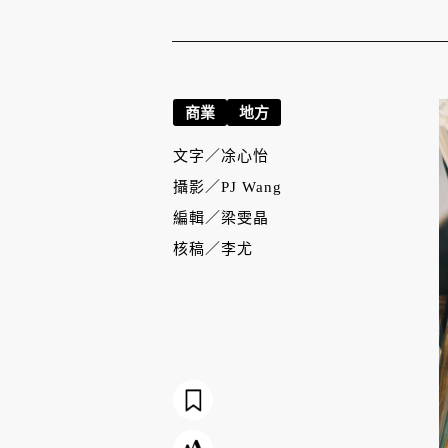
商業
地方
文字／
凃心怡
攝影／
PJ Wang
編輯／
梁雯晶
核稿／
李尤