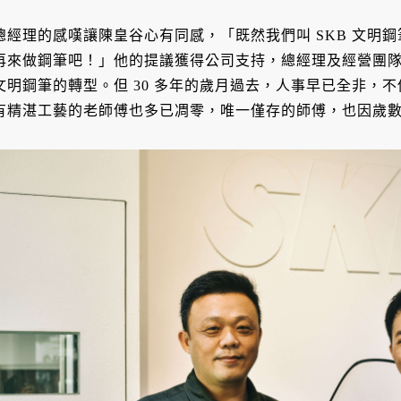
總經理的感嘆讓陳皇谷心有同感，「既然我們叫 SKB 文明
再來做鋼筆吧！」他的提議獲得公司支持，總經理及經營團隊
文明鋼筆的轉型。但 30 多年的歲月過去，人事早已全非，
有精湛工藝的老師傅也多已凋零，唯一僅存的師傅，也因歲