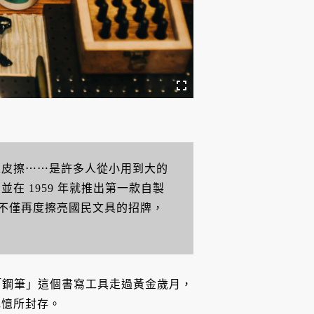
橡皮擦⋯⋯是許多人從小用到大的
在 1959 年就推出第一款自製
不僅再度擦亮國民文具的招牌，
見證「鋼筆」這個書寫工具走過黃金歲月，
記憶所封存。