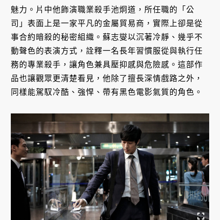
魅力。片中他飾演職業殺手池炯道，所任職的「公
司」表面上是一家平凡的金屬貿易商，實際上卻是從
事合約暗殺的秘密組織。蘇志燮以沉著冷靜、幾乎不
動聲色的表演方式，詮釋一名長年習慣服從與執行任
務的專業殺手，讓角色兼具壓抑感與危險感。這部作
品也讓觀眾更清楚看見，他除了擅長深情戲路之外，
同樣能駕馭冷酷、強悍、帶有黑色電影氣質的角色。