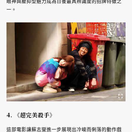
眼神與壓抑型魅力成為日後最具辨識度的招牌特徵之
一。
4.
《超完美殺手》
這部電影讓蘇志燮進一步展現出冷峻而俐落的動作戲