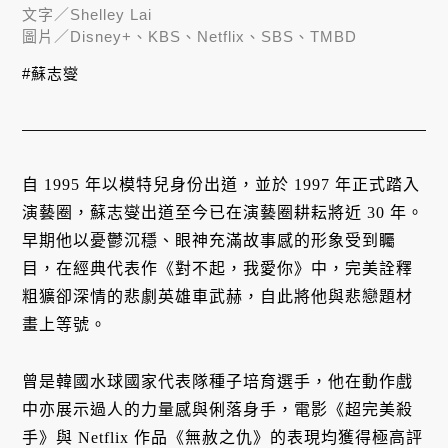
文字／
Shelley Lai
圖片／
Disney+、KBS、Netflix、SBS、TMBD
#蘇志燮
自 1995 年以模特兒身份出道，並於 1997 年正式踏入
演藝圈，蘇志燮出道至今已在演藝圈耕耘將近 30 年。
早期他以憂鬱沉穩、眼神充滿故事感的形象受到矚
目，在經典代表作《對不起，我愛你》中，完美詮釋
粗獷卻深情的悲劇英雄車武赫，自此將他與悲戀題材
畫上等號。
曾是韓國水球國家代表隊種子培育選手，他在動作戲
中亦展示過人的力量感與俐落身手，電影《超完美殺
手》與 Netflix 作品《無赦之仇》的表現均獲得極高評