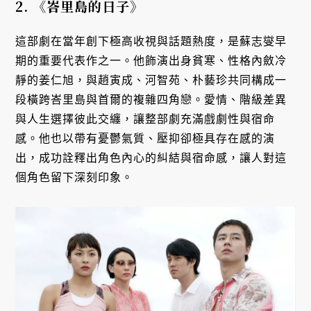
2.
《峇里島的日子》
這部劇在當年創下極高收視與話題熱度，是蘇志燮早
期的重要代表作之一。他飾演出身貧寒、性格內斂冷
靜的姜仁旭，與趙寅成、河智苑、朴藝珍共同構成一
段橫跨峇里島與首爾的複雜四角戀。愛情、階級差異
與人生選擇彼此交纏，讓整部劇充滿戲劇性與宿命
感。他也以帶有憂鬱氣質、壓抑卻極具存在感的演
出，成功詮釋出角色內心的糾結與宿命感，讓人對這
個角色留下深刻印象。