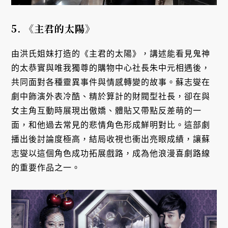
5.
《主君的太陽》
由洪氏姐妹打造的《主君的太陽》，講述能看見鬼神
的太恭實與唯我獨尊的購物中心社長朱中元相遇後，
共同面對各種靈異事件與情感轉變的故事。蘇志燮在
劇中飾演外表冷酷、精於算計的財閥型社長，卻在與
女主角互動時展現出傲嬌、體貼又帶點反差萌的一
面，和他過去常見的悲情角色形成鮮明對比。這部劇
播出後討論度極高，結局收視也衝出亮眼成績，讓蘇
志燮以這個角色成功拓展戲路，成為他浪漫喜劇路線
的重要作品之一。