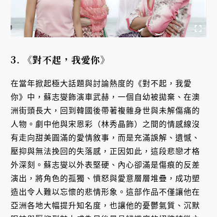
3.
《對不起，我愛你》
在當年掀起極大話題與討論熱度的《對不起，我愛
你》中，蘇志燮飾演車武赫，一個自幼被拋棄、在澳
洲街頭長大，回到韓國後帶著複雜身世與未解傷痛的
人物。劇中他與宋恩彩（林秀晶飾）之間的情感線沒
有走向甜美圓滿的愛情敘事，而是充滿誤解、遺憾、
壓抑與無法挽回的失落感，正因如此，這段悲戀才格
外深刻。蘇志燮以外表堅硬、內心卻滿是傷痕的反差
演出，將角色的孤獨、憤怒與愛意層層堆疊，成功塑
造出令人難以忘懷的悲情形象。這部作品不僅讓他在
亞洲各地大幅提升知名度，也讓他的憂鬱氣質、沉默