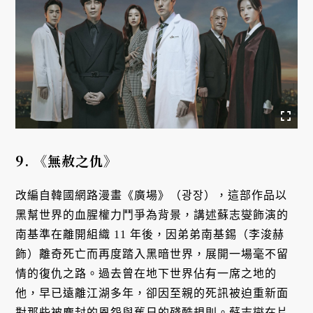
9.
《無赦之仇》
改編自韓國網路漫畫《廣場》（광장），這部作品以
黑幫世界的血腥權力鬥爭為背景，講述蘇志燮飾演的
南基準在離開組織 11 年後，因弟弟南基錫（李浚赫
飾）離奇死亡而再度踏入黑暗世界，展開一場毫不留
情的復仇之路。過去曾在地下世界佔有一席之地的
他，早已遠離江湖多年，卻因至親的死訊被迫重新面
對那些被塵封的恩怨與舊日的殘酷規則。蘇志燮在片