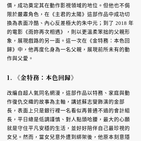
價，成功奠定其在動作影視領域的地位。但他也不侷
限於嚴肅角色，在《主君的太陽》這部作品中成功切
換為表面冷酷、內心反差極大的朱中元；到了 2018 年
的電影《雨妳再次相遇》，則以更溫柔笨拙的父親形
象，展現戲路的另一面。這一次在《金特務：本色回
歸》中，他再度化身為一名父親，展現前所未有的動
作與父愛。
1.
《金特務：本色回歸》
改編自超人氣同名網漫，這部作品以特務、家庭與動
作復仇交織的故事為主軸，講述蘇志燮飾演的金部
長，表面上只是銀行裡一名看似再普通不過的會計組
長，平日總是低調謹慎、對人點頭哈腰，最大的心願
就是守住平凡安穩的生活，並好好陪伴自己最珍視的
女兒。然而，當女兒意外遭到綁架後，他原本刻意隱