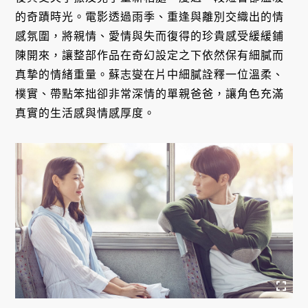
的奇蹟時光。電影透過雨季、重逢與離別交織出的情
感氛圍，將親情、愛情與失而復得的珍貴感受緩緩鋪
陳開來，讓整部作品在奇幻設定之下依然保有細膩而
真摯的情緒重量。蘇志燮在片中細膩詮釋一位溫柔、
樸實、帶點笨拙卻非常深情的單親爸爸，讓角色充滿
真實的生活感與情感厚度。