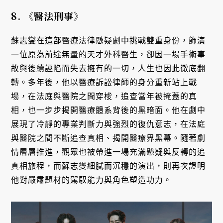
8.
《醫法刑事》
蘇志燮在這部醫療法律懸疑劇中挑戰雙重身份，飾演
一位原為前途無量的天才外科醫生，卻因一場手術事
故與後續誣陷而失去擁有的一切，人生也因此徹底翻
轉。多年後，他以醫療訴訟律師的身分重新站上戰
場，在法庭與醫院之間穿梭，追查當年被掩蓋的真
相，也一步步揭開醫療體系背後的黑暗面。他在劇中
展現了冷靜的專業判斷力與強烈的復仇意志，在法庭
與醫院之間不斷追查真相、揭開醫療界黑幕。隨著劇
情層層推進，觀眾也被帶進一場充滿懸疑與反轉的追
真相旅程，而蘇志燮細膩而沉穩的演出，則再次證明
他對嚴肅題材的駕馭能力與角色塑造功力。