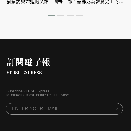
回
描繪愛與命運的交錯，讓每一部作品都成為韓劇史上的標
誌時刻，從《巴黎戀人》、《秘密花園》、《太陽的後
裔》到《黑暗榮耀》，她的哪些備受關注的作品？
訂閱電子報
VERSE EXPRESS
Subscribe VERSE Express
to follow the most updated cultural views.