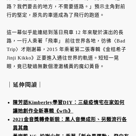
路？我們要去的地方，不需要道路。」預示主角對前
行的堅定，原先的車道成為了飛行的跑道。
這一幕似乎能連結到落日飛車 12 年來駛於演出的長
路，一行人乘著「飛車」 前往世界各地，彷彿〈Bad
Trip〉才剛謝幕，2015 年乘著第二張專輯《金桔希子
Jinji Kikko》正要進入通往世界的軌道。短短一晃
眼，竟已駛過無數個澄澈橘黃的魔幻黃昏。
｜延伸閱讀｜
陳芳語Kimberley學習DIY：三級疫情宅在家如何
讓她創作全新專輯《wfh》
2021金音獎轉骨新貌：黑人音樂成形、另類流行各
異其趣