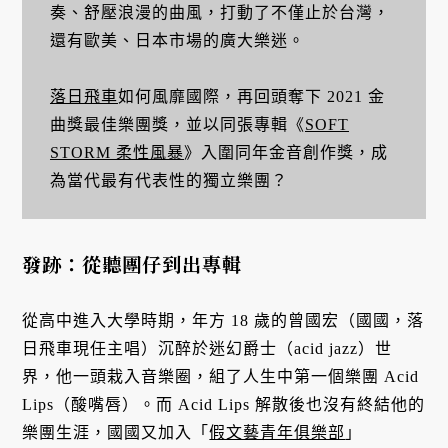
奏、舒壓浪漫的曲風，打動了不僅止於台灣，
還有歐美、日本市場的廣大樂迷。
落日飛車
如何風靡國際，再回頭奪下 2021 金
曲獎最佳樂團獎，並以同張專輯《
SOFT
STORM 柔性風暴
》入圍同年金音創作獎，成
為當代最有代表性的獨立樂團？
發跡：從聽團仔到出專輯
從高中進入大學時期，年方 18 歲的曾國宏（國國，落
日飛車現任主唱）沉醉於迷幻爵士（acid jazz）世
界，他一頭栽入音樂圈，組了人生中第一個樂團 Acid
Lips（酸嘴唇）。而 Acid Lips 解散後也沒有終結他的
樂團生涯，國國又加入「
假文藝青年俱樂部
」