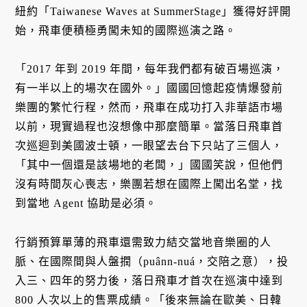
紐約「Taiwanese Waves at SummerStage」獲得好評開
始，飛車便積極勇闖未知的國際巡演之路。
「2017 年到 2019 年間，每年我們都有破百場巡演，
有一半以上的場次在國外。」國國回憶起疫情爆發前
樂團的繁忙行程，然而，飛車在成功打入非華語市場
以前，現實過程也沒想像中那麼簡單。當落日飛車首
次巡迴到美國波士頓，一眼望去台下只站了三個人，
「其中一個還是該場地的老闆，」國國笑說，但他們
沒有時間灰心喪志，樂團若想在國際上闖出名堂，找
到當地 Agent 協助是必須。
行銷預算單薄的飛車還需致力結交當地音樂圈的人
脈、在國際間與人盤撋（puânn-nuá，交陪之意），投
入三、四年的努力後，落日飛車才首次在巡演中達到
800 人次以上的售票成績。「後來無論在歐美、日韓