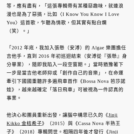
等，應有盡有，「這張專輯帶有某種惡趣味，就連浪
漫也是為了惡搞，比如〈I Know You Know I Love
You〉這首歌，乍聽為情歌，但其實有點白爛
（笑）。」
「2012 年底，我加入張懸（安溥）的 Algae 樂團擔任
吉他手，直到 2016 年初巡迴結束（安溥從『張懸』身
分畢業），隨即我陷入一段空窗期。」當時猶豫著下
一步是當吉他老師抑或「創作自己的音樂」，在命運
牽引下國國重聽許多遍飛車首作《Bossa Nova 芭莎諾
娃》，越來越確定「落日飛車」可被視為一件認真的
事業。
他決心和團員重新出發，讓腦中構思已久的《
Jinji
Kikko 金桔希子
》（2015）與《Cassa Nova 半熟王
子》（2018）專輯問世。相隔四年後才發行《Jinji