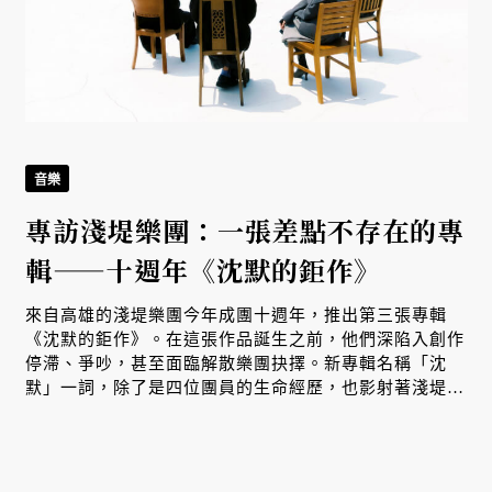
音樂
專訪淺堤樂團：一張差點不存在的專
輯——十週年《沈默的鉅作》
來自高雄的淺堤樂團今年成團十週年，推出第三張專輯
《沈默的鉅作》。在這張作品誕生之前，他們深陷入創作
停滯、爭吵，甚至面臨解散樂團抉擇。新專輯名稱「沈
默」一詞，除了是四位團員的生命經歷，也影射著淺堤走
過十年，重新理解彼此的過程。而我們也在其中，看見台
灣樂團邁向成熟、獨立經營的試煉之路。