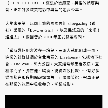
（F.L.A.T CLUB） ，沉浸於後龐克、英搖的頹靡樂
音，正如許多歐美電影中典型的追夢少年。
大學未畢業，玩團上癮的國國再組 shoegazing（瞪
鞋）樂風的「
Boyz & Girl
」，以及民謠風的「
來吧！
焙焙！
」，兩團皆於 2010 年正式錄製專輯。
「當時幾個朋友湊在一塊兒，三兩人就能組成一團，
這樣的社群徘徊於台北南區的 Livehouse，包括地下社
會、The Wall、師大公園，大家經常聚集看表演，互
相串門子、彈吉他、喝酒，彷彿遊牧民族⋯⋯有好多
樂團都在那段期間嶄露頭角。」國國笑說，飛車正是
在那樣的氛圍中吸收養分、漸趨成形。