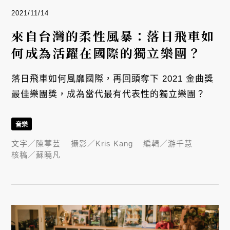
2021/11/14
來自台灣的柔性風暴：落日飛車如
何成為活躍在國際的獨立樂團？
落日飛車如何風靡國際，再回頭奪下 2021 金曲獎
最佳樂團獎，成為當代最有代表性的獨立樂團？
音樂
文字／
陳葶芸
攝影／
Kris Kang
編輯／
游千慧
核稿／
蘇曉凡