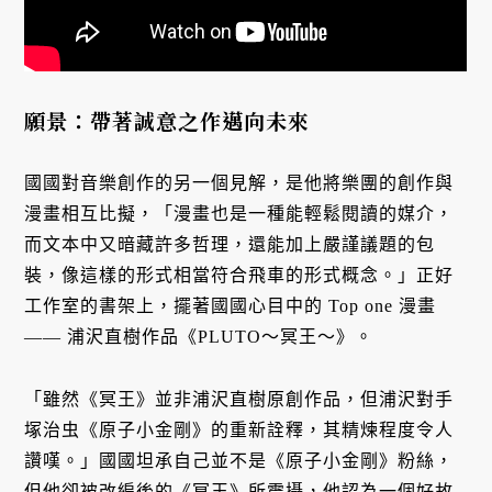
願景：帶著誠意之作邁向未來
國國對音樂創作的另一個見解，是他將樂團的創作與
漫畫相互比擬，「漫畫也是一種能輕鬆閱讀的媒介，
而文本中又暗藏許多哲理，還能加上嚴謹議題的包
裝，像這樣的形式相當符合飛車的形式概念。」正好
工作室的書架上，擺著國國心目中的 Top one 漫畫
—— 浦沢直樹作品《PLUTO～冥王～》。
「雖然《冥王》並非浦沢直樹原創作品，但浦沢對手
塚治虫《原子小金剛》的重新詮釋，其精煉程度令人
讚嘆。」國國坦承自己並不是《原子小金剛》粉絲，
但他卻被改編後的《冥王》所震攝，他認為一個好故