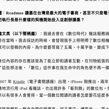
鐵
：
Readmoo 讀墨在台灣是最大的電子書商，甚至不只是
初執行長是什麼樣的契機開始投入並創辦讀墨？
龐文真（以下簡稱龐）
：我過去曾在《數位時代》雜誌服務
是在當時。我去採訪的時候，會發現我手上明明帶了數位相機、
就可以發稿的內容，為什麼要等寫了五萬、十萬字後，變成
數位內容的存在應該是為了能立即和讀者互動，在刊物紙張
了這些想法後，「數位」這件事在我生命中的角色便不再一
2007 年
Kindle
（電子書閱讀器）出現，iPhone 剛推出，兩年
湧地流行用 iPad 看雜誌，也出現許多「看到飽」的數位包。但
所以有很多人會覺得，當一個數位閱讀的讀者怎麼要花這麼