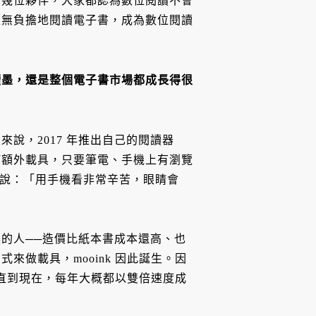
十幾位夥伴，大家都認為數位閱讀不會
家無負擔地閱讀電子書，成為數位閱讀
讀墨，還是整個電子書市場都成長得很
說，2017 年推出自己的閱讀器
何額外載具，只要筆電、手機上有瀏覽
們說：「用手機看非常辛苦，眼睛會
的人──造價比紙本書成本還高、也
做載具，mooink 因此誕生。因
，直到現在，每年大概都以雙倍速度成