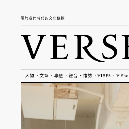
屬於我們時代的文化媒體
人物
文章
專題
聲音
雜誌
VIBES
V Sho