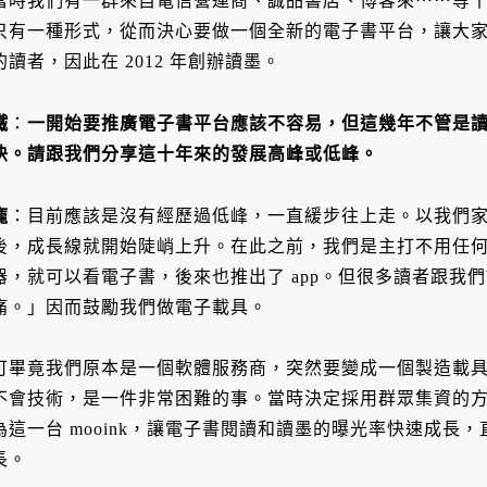
當時我們有一群來自電信營運商、誠品書店、博客來⋯⋯等
只有一種形式，從而決心要做一個全新的電子書平台，讓大
的讀者，因此在 2012 年創辦讀墨。
鐵
：
一開始要推廣電子書平台應該不容易，但這幾年不管是
快。請跟我們分享這十年來的發展高峰或低峰。
龐
：目前應該是沒有經歷過低峰，一直緩步往上走。以我們家來
後，成長線就開始陡峭上升。在此之前，我們是主打不用任
器，就可以看電子書，後來也推出了 app。但很多讀者跟我
痛。」因而鼓勵我們做電子載具。
可畢竟我們原本是一個軟體服務商，突然要變成一個製造載具
不會技術，是一件非常困難的事。當時決定採用群眾集資的方式來
為這一台 mooink，讓電子書閱讀和讀墨的曝光率快速成長
長。