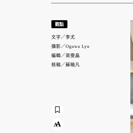
觀點
文字／
李尤
攝影／
Ogawa Lyu
編輯／
梁雯晶
核稿／
蘇曉凡