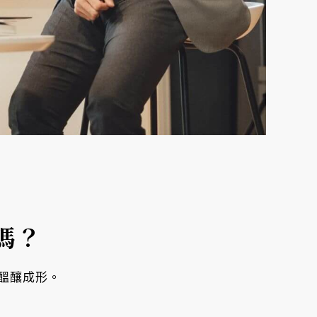
嗎？
醞釀成形。