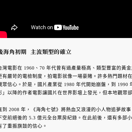
後海角初期 主流類型的確立
台灣電影在 1960、70 年代曾有過產量極高、類型豐富的
更有嚴苛的電檢制度，拍電影就像一場豪賭。許多熱門題材
觀眾信心。於是，國片產業從 1980 年代開始崩盤，到 199
影」以降的作者電影讓國片在世界影壇上發光，但本地觀眾
直到 2008 年，《海角七號》將熱血又浪漫的小人物追夢
下空前絕後的 5.3 億元全台票房紀錄。在此前後，還有多
有了重振旗鼓的信心。