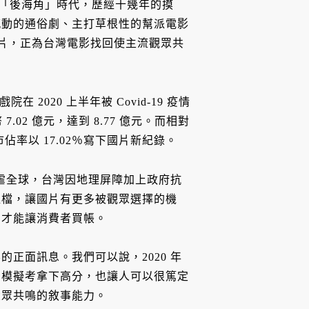
在「後海角」時代，歷經十幾年的摸
感動的通俗劇、主打草根性的幫派電影
型片，正為台灣電影找回使主流觀眾共
 2020 上半年被 Covid-19 疫情
7.02 億元，達到 8.77 億元。而相對
市佔率以 17.02％寫下國片新紀錄。
肆虐全球，台灣因地理屏障加上政府抗
延檔，讓國片有更多被觀眾選擇的機
，才能讓消費者買帳。
正面訊息。我們可以說，2020 年
測模擬考拿下高分，也讓人可以很篤定
大眾共鳴的敘事能力。