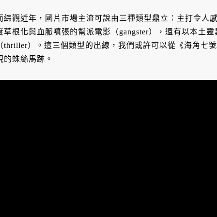
而綜觀近年，國片市場主流可說由三種類型鼎立：主打令人感動落
度草根化與血脈噴張的幫派電影（gangster），還有以本
（thriller）。這三個類型的出線，我們或許可以從《海角
現的蛛絲馬跡。