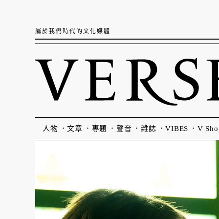
屬於我們時代的文化媒體
人物
文章
專題
聲音
雜誌
VIBES
V Sho