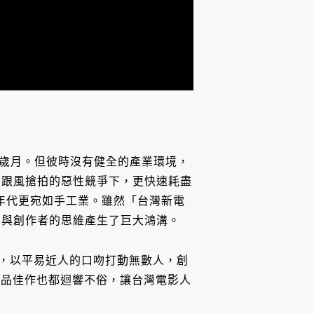
黃金歲月。但彼時沒有健全的產業環境，
在跟風搶拍的惡性競爭下，更快速耗盡
0 年代更宛如手工業。雖然「台灣新電
卻與創作者的思維產生了巨大鴻溝。
故事，以平易近人的口吻打動無數人，創
部小品佳作也都迴響不俗，讓台灣電影人