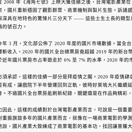
在 2008 年《海角七號》上映大獲佳績之後，台灣電影產業
索，國片重新穩固了觀影群眾、商業機制與製片生態。訴諸
與深具在地特色的驚悚片三分天下 —— 這些土生土長的類
鳴的號召力。
今年 3 月，文化部公佈了 2020 年度的國片市場數據。當全台戲院在
腰斬收入，2020 年的國片全台總票房竟超越 2019 年的新台幣 
於近年國片票房市占率遊走於 6% 至 7% 的水準，2020 年的
必須承認，這樣的佳績一部分是拜疫情之賜。2020 年疫情
疫有成，讓戲院下半年營運回到正軌，彼時好萊塢大片繼續
會。不過國片全台票房能刷新紀錄，關鍵還是在作品夠精彩
也因此，這樣的成績對於台灣電影產業而言，可說是一個重要的
對重振旗鼓多年的國片產業而言，就像在一場商業電影的學
地說，國片產業大致練成了商業電影的基本功，找回讓普羅