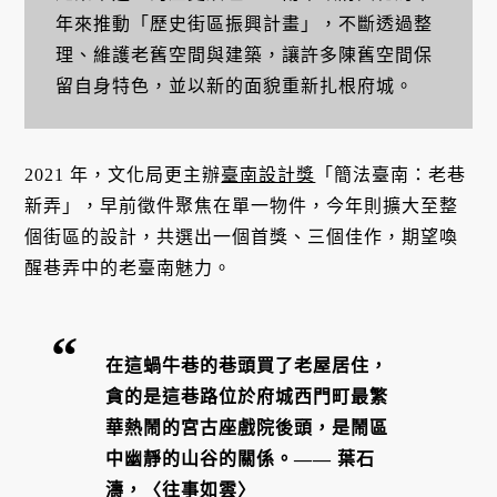
年來推動「歷史街區振興計畫」，不斷透過整
理、維護老舊空間與建築，讓許多陳舊空間保
留自身特色，並以新的面貌重新扎根府城。
2021 年，文化局更主辦
臺南設計獎
「簡法臺南：老巷
新弄」，早前徵件聚焦在單一物件，今年則擴大至整
個街區的設計，共選出一個首獎、三個佳作，期望喚
醒巷弄中的老臺南魅力。
在這蝸牛巷的巷頭買了老屋居住，
貪的是這巷路位於府城西門町最繁
華熱鬧的宮古座戲院後頭，是鬧區
中幽靜的山谷的關係。—— 葉石
濤，〈往事如雲〉