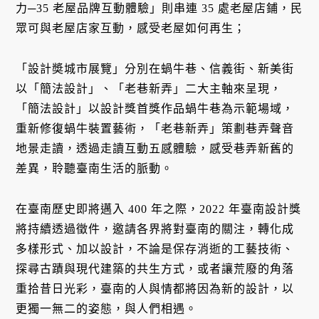
力─35 老屋品牌互動體驗」則串連 35 處老屋店鋪，民
眾可與老屋店家互動，感受老屋如何再生；
「設計奬城市展覽」分別在蝸牛巷、信義街、新美街
以「簡法設計」、「老巷新弄」二大主軸來呈現，
「簡法設計」以設計獎首獎作品蝸牛巷為示範場域，
重新修復蝸牛裝置藝術，「老巷新弄」策劃巷弄聲音
地景走讀，透過走讀互動五感體驗，感受巷弄新舊的
差異，聆聽臺南生活的脈動。
在臺南歷史即將邁入 400 年之際，2022 年臺南設計獎
將持續透過徵件，邀請各界將對臺南的關注，轉化成
多樣形式、加以設計，不論是保存消逝的工藝技術、
探尋古蹟與現代建築的共生方式，或者讓荒廢的角落
重拾昔日光彩，臺南的人與情都將因為新的設計，以
更獨一無二的姿態，與人們相遇。