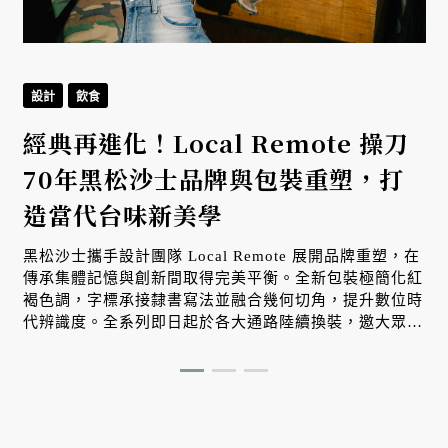
設計
飲食
經典再進化！Local Remote 操刀
返
70年黑松沙士品牌與包裝重塑，打
造當代台味新美學
黑松沙士攜手設計團隊 Local Remote 展開品牌重塑，在
傳承集體記憶與創新間取得完美平衡。全新包裝極簡化紅
E
褐色調，字標承接隸書寫法並融合幾何切角，提升數位時
代辨識度。全系列即日起於各大通路陸續換裝，邀大眾感
受升級版台味美學。