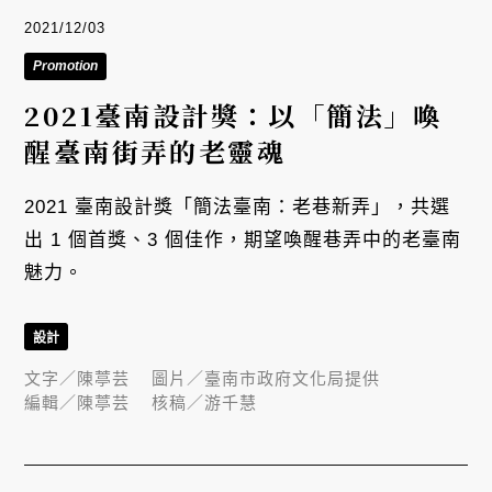
2021/12/03
Promotion
2021臺南設計獎：以「簡法」喚
醒臺南街弄的老靈魂
2021 臺南設計獎「簡法臺南：老巷新弄」，共選
出 1 個首獎、3 個佳作，期望喚醒巷弄中的老臺南
魅力。
設計
文字／
陳葶芸
圖片／
臺南市政府文化局提供
編輯／
陳葶芸
核稿／
游千慧