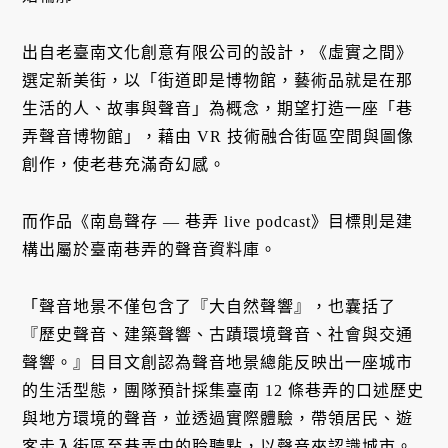
出自老臺南文化創意有限公司的設計，《虛實之間》
選定新美街，以「街道即是博物館，藝術品就是在那
生活的人、故事與聲音」為概念，期望打造一座「巷
弄聲音博物館」，藉由 VR 技術融合街區空間與圖像
創作，使老巷充滿奇幻感。
而作品《南島聲存 — 巷弄 live podcast》目標則是建
構出屬於臺南巷弄的聲音資料庫。
「聲音地景不僅包含了『大自然聲響』，也囊括了
『歷史聲音、建築聲響、古蹟環境聲音、社會與交通
聲響。』目目文創認為聲音地景總能反映出一座城市
的生活型態，團隊預計採集臺南 12 條巷弄的口述歷史
與地方環境的聲音，並透過實際體驗，帶領居民、遊
客走入街區至巷弄中的聆聽點，以聲音來認識城市。