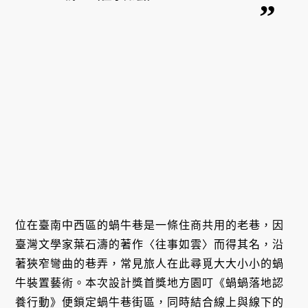
位在臺南中西區的蝸牛巷是一條住商共用的老巷，因
臺灣文學家葉石濤的著作〈往事如雲〉而得其名，沿
著狹窄彎曲的巷弄，常見旅人在此尋覓大大小小的蝸
牛裝置藝術。本次設計獎首獎地方園叮《蝸蝸落地認
養行動》便鎖定蝸牛巷街區，同時結合線上與線下的