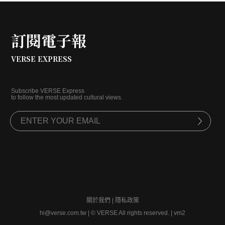
訂閱電子報
VERSE EXPRESS
Subscribe VERSE Express
to follow the most updated cultural views.
關於我們
|
隱私政策
hi@verse.com.tw
|
© VERSE All rights reserved. | vm2