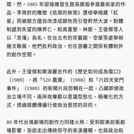
間，然，1985 年卻接連發生館長撕毀參展藝術家的作
品、李再鈐的雕塑《低限的無限》遭檢舉暗藏「紅
星」而被館方擅自改漆成銀色而引發軒然大波。對體
制感到失望的陳界仁，和高重黎、林鉅、王俊傑等人
以「息壤」為名，在台北市的茶藝館、空屋等處舉辦
幾次聯展，他們批判政治，也在游離之間保有體制外
的創作空間。
此外，王俊傑和鄭淑麗合作的《歷史如何成為傷口》
（1989），將「520 農運」（1988）和「六四天安門
事件」（1989）的新聞片段剪輯在一起，凸顯即使政
治立場不同，兩岸政權都以意識型態化、極權化的方
式，透過媒體傳播行使政治管控的目的。
80 年代台灣劇場的創作力同樣火熱：受到歐美前衛劇
場影響，亟欲走出傳統保守的表演邏輯，也與政治和