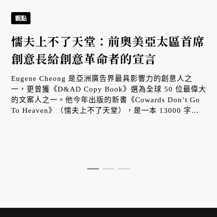
觀點
懦夫上不了天堂：前奧美亞太區首席
創意長給創意革命者的宣言
Eugene Cheong 是亞洲廣告界最具影響力的創意人之
一，更曾獲《D&AD Copy Book》選為全球 50 位最偉大
的文案人之一。他今年出版的新書《Cowards Don’t Go
To Heaven》（懦夫上不了天堂），是一本 13000 字的
創意，提出他認為當代創意工作者必須培養的八種核心習
慣，作為對抗產業平庸化與創意污染的解方。現任台灣奧
美集團首席創意顧問胡湘雲特別與 Eugene Cheong 進行
一場精彩訪談，由本刊獨家刊登。