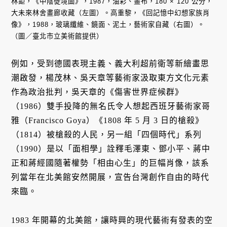
林鉅，《中陰徙境圖》，1987，油彩、畫布，180 × 120 公分，
大未來林舍畫廊收藏（左圖）。高重黎，《回記憶中幻想家族肖
像》，1988，玻璃纖維、鏡面、泥土，藝術家自藏（右圖）。
（圖／臺北市立美術館提供）
例如，受到德國表現主義、義大利超前衛等新繪畫思
潮啟發，楊茂林、吳天章等藝術家汲取東方文化元素
作為政治批判，吳天章的《傷害世界症候群》
（1986）雙手投降的無名氏令人想起西班牙藝術家哥
雅（Francisco Goya）《1808 年 5 月 3 日的槍殺》
（1814）被槍殺的人民，另一組「四個時代」系列
（1990）是以「面相學」詮釋毛澤東、鄧小平、蔣中
正和蔣經國隨著權勢「相由心生」的巨幅肖像，該系
列當年在北美館安然開展，宣告台灣創作自由的時代
來臨。
1983 年開幕的北美館，讓時興的現代藝術有發表的空