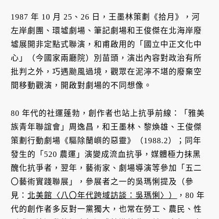
1987 年 10 月 25、26 日，王墨林策劃《拾月》，河
左岸劇團、環墟劇場、筆記劇場和王俊傑在北海岸廢
墟展開非定點式聯演，和甫啟用的「國立中正文化中
心」（今國家兩廳院）別苗頭，演出內容對政治有所
批判之外，巧遇颱風過境，觀眾在泥濘不堪的廢棄空
間移動觀演，開啟對劇場的不同想像。
80 年代的社運蓬勃，創作者也站上抗爭前線：「雅美
族青年聯誼會」周逸昌，和王墨林、黎煥雄、王俊傑
策劃行動劇場《驅除蘭嶼的惡靈》（1988.2）；同年
發生的「520 農運」演變成流血抗爭，媒體極力抹黑
醜化抗爭者，翌年，藝術家、劇場導演等參加「五二
〇藝術實踐聯展」，參展者之一的吳瑪悧提及（參
見：
北美館〈八〇年代跨域訪談：吳瑪悧〉）
，80 年
代的創作者多反對一黨獨大，也常在勞工、農民、性