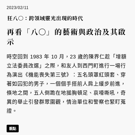
2023/02/11
狂八〇：跨領域靈光出現的時代
再看「八〇」的藝術與政治及其啟
示
時空回到 1983 年 10 月，23 歲的陳界仁趁「增額
立法委員改選」之際，和友人到西門町進行一場行
為演出《機能喪失第三號》：五名頭罩紅頭套、穿
著如囚犯的男子，一個個手搭前人肩上緩步前進，
倏地之間，五人倒跪在地搥胸頓足、哀嚎嘶吼，奇
異的舉止引發群眾圍觀，情治單位和警察也緊盯蒐
證。
觀點