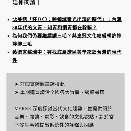
｜延伸閱讀｜
北美館「狂八〇：跨領域靈光出現的時代」：台灣
80年代的文青、知青和憤青都在幹嘛？
為何我們仍要繼續讀三毛？與皇冠文化總編輯許婷
婷聊三毛
藝術家姚瑞中：尋找底層庶民美學來談台灣的現代
性
➤ 訂閱實體雜誌
請按此
➤ 單期購買請洽全國各大實體、網路書店
VERSE 深度探討當代文化趨勢，並提供關於
音樂、閱讀、電影、飲食的文化觀點，對於當
下發生事物提出系統性的詮釋與回應