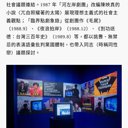
社會議題連結。1987 年「河左岸劇團」改編陳映真的
小說〈兀自照耀著的太陽〉展現理想主義式的社會主
義觀點；「臨界點劇象錄」從創團作《毛屍》
（1988.9）、《夜浪拍岸》（1988.12）、《割功送
德：台灣三百年史》（1989.8）等，都以挑釁、無禁
忌的表演語彙批判黨國體制，也帶入同志（時稱同性
戀）議題探討。