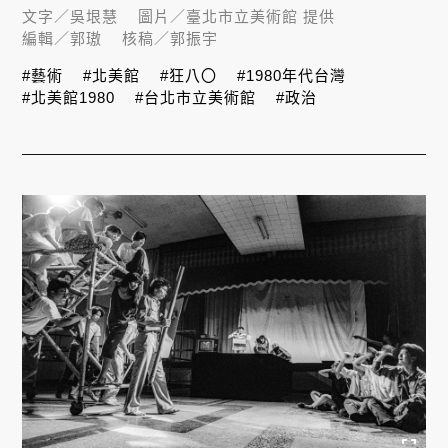
文字／
吳垠慧
圖片／
臺北市立美術館 提供
編輯／
郭璈
核稿／
郭振宇
#藝術
#北美館
#狂八〇
#1980年代台灣
#北美館1980
#台北市立美術館
#政治