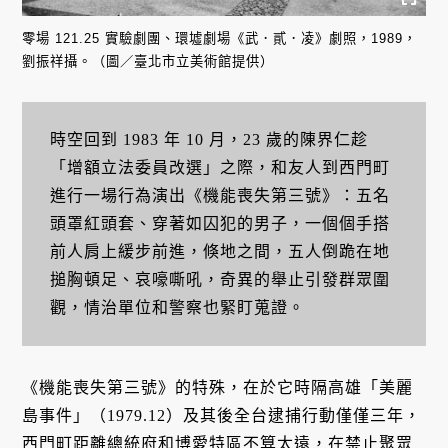
零場 121.25 實驗劇團、環墟劇場《武．貳．凌》劇照，1989，
劉振祥攝。（圖／臺北市立美術館提供）
時空回到 1983 年 10 月，23 歲的陳界仁趁
「增額立法委員改選」之際，和友人到西門町
進行一場行為演出《機能喪失第三號》：五名
頭罩紅頭套、穿著如囚犯的男子，一個個手搭
前人肩上緩步前進，倏地之間，五人倒跪在地
搥胸頓足、哀嚎嘶吼，奇異的舉止引發群眾圍
觀，情治單位和警察也緊盯蒐證。
《機能喪失第三號》的特殊，在於它時隔高雄「美麗
島事件」（1979.12）及其後全台逮捕行動僅僅三年，
西門町距離總統府和博愛特區不算太遠，在禁止聚眾