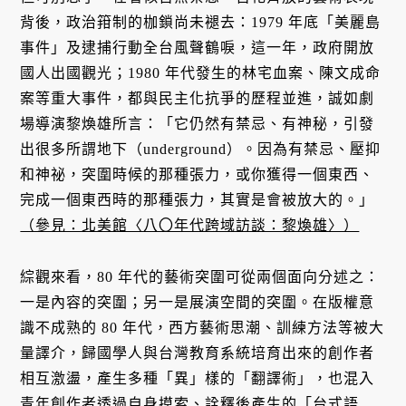
背後，政治箝制的枷鎖尚未褪去：1979 年底「美麗島
事件」及逮捕行動全台風聲鶴唳，這一年，政府開放
國人出國觀光；1980 年代發生的林宅血案、陳文成命
案等重大事件，都與民主化抗爭的歷程並進，誠如劇
場導演黎煥雄所言：「它仍然有禁忌、有神秘，引發
出很多所謂地下（underground）。因為有禁忌、壓抑
和神祕，突圍時候的那種張力，或你獲得一個東西、
完成一個東西時的那種張力，其實是會被放大的。」
（參見：北美館〈八〇年代跨域訪談：黎煥雄〉）
綜觀來看，80 年代的藝術突圍可從兩個面向分述之：
一是內容的突圍；另一是展演空間的突圍。在版權意
識不成熟的 80 年代，西方藝術思潮、訓練方法等被大
量譯介，歸國學人與台灣教育系統培育出來的創作者
相互激盪，產生多種「異」樣的「翻譯術」，也混入
青年創作者透過自身摸索、詮釋後產生的「台式語