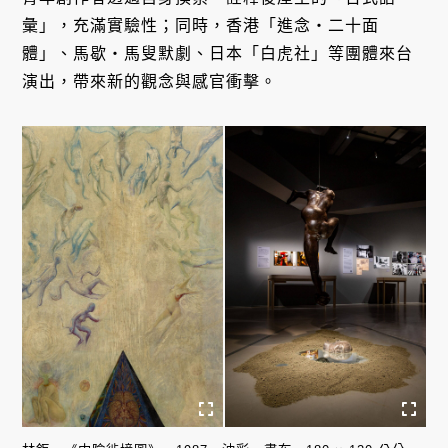
彙」，充滿實驗性；同時，香港「進念・二十面
體」、馬歇・馬叟默劇、日本「白虎社」等團體來台
演出，帶來新的觀念與感官衝擊。