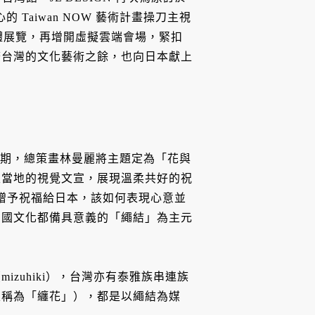
 Taiwan NOW 藝術計畫操刀主視
本實體展覽，再增開虛擬雲端會場，緊扣
廣台灣的文化藝術之餘，也向日本獻上
東奧延期，總策畫林曼麗將主題定為「花與
入當地的視覺文宣，展現溫柔共好的祝
果要贈予祝福給日本，該如何表現心意並
兩國文化都備具意義的「繩結」為主元
zuhiki），台灣亦有泰雅族串連族
家稱為「纏花」），都是以繩結為媒