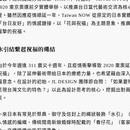
2020 東京奧運前夕實體舉辦、以推廣台日當代藝術交流為核心的
覺。雖然因應疫情順延一年，Taiwan NOW 從原定的日
「台日友好」的情感鏈接，以「花與祝福」為主題意象，推
誠摯的祝福。
水引結繫起祝福的繩結
由於今年適逢 311 震災十週年、且疫情衝擊導致 2020 
祝福」，除了延伸藝術帶給日本的療癒力量，也希望藉由深
福意念。在設計的初始，JL DESIGN 團隊即自問：「如
呈現台灣文化的特色？」以此為設計思考的核心，挖掘出對
素。
一來日本有常見於祭典、御守及信封上的繩狀裝飾「水引」（mi
人情感的編織、傳統閩南新娘婚嫁時配戴的「春仔花」（客