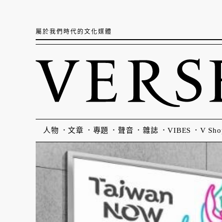
屬於我們時代的文化媒體
人物
文章
專題
聲音
雜誌
VIBES
V Sho