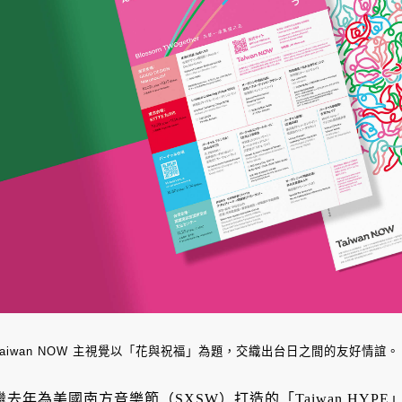
Taiwan NOW 主視覺以「花與祝福」為題，交織出台日之間的友好情誼。
繼去年為美國南方音樂節（SXSW）打造的「Taiwan HYPE」