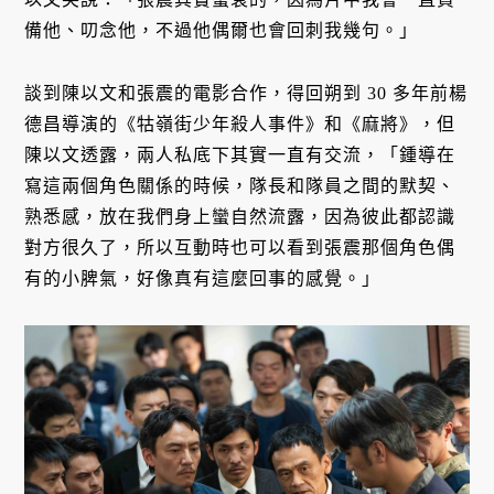
備他、叨念他，不過他偶爾也會回刺我幾句。」
談到陳以文和張震的電影合作，得回朔到 30 多年前楊
德昌導演的《牯嶺街少年殺人事件》和《麻將》，但
陳以文透露，兩人私底下其實一直有交流，「鍾導在
寫這兩個角色關係的時候，隊長和隊員之間的默契、
熟悉感，放在我們身上蠻自然流露，因為彼此都認識
對方很久了，所以互動時也可以看到張震那個角色偶
有的小脾氣，好像真有這麼回事的感覺。」