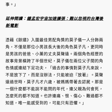
事。」
延伸閱讀：
鍾孟宏宇宙加速擴張：難以忽視的台灣後
新電影
憑藉《餘燼》入圍最佳男配角獎的莫子儀一人分飾兩
角，不僅是那位小男孩長大後的角色莫子凡，更同時
是男孩的爸爸、小薰的丈夫莫聲遠。兩個角色經歷的
故事背景橫跨了半個世紀，莫子儀在兩位父子間的角
色情感連結下足功夫，「過去的事情對莫子凡來說，
不是放下了，而是沒辦法，只能被迫『放著』。莫聲
遠過世時，莫子凡才六歲，被媽媽帶著去認屍。那是
一個什麼都不能說不能問的年代，連父親為何會死，
怎麼死的都不知道。也許連痛、恨、傷心、難過都不
知道，唯一能感受到的，可能只有恐懼。」