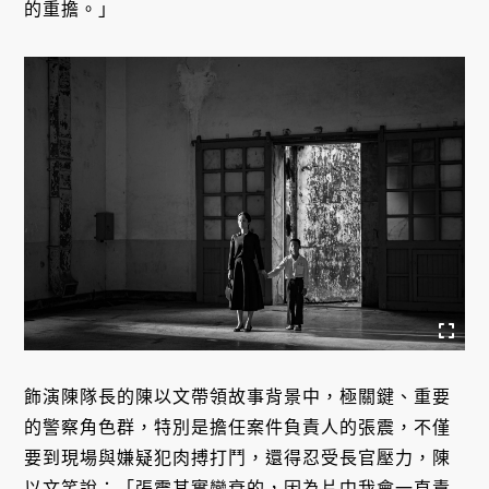
的重擔。」
飾演陳隊長的陳以文帶領故事背景中，極關鍵、重要
的警察角色群，特別是擔任案件負責人的張震，不僅
要到現場與嫌疑犯肉搏打鬥，還得忍受長官壓力，陳
以文笑說：「張震其實蠻衰的，因為片中我會一直責