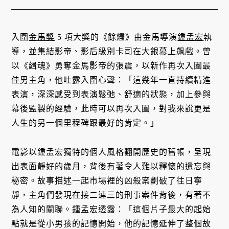
入圍
金馬獎
5 項大獎的《餘燼》由金馬導演
鍾孟宏
執
導，並集結影帝、影后級別卡司在大銀幕上飆戲。曾
以《緝魂》勇奪金馬影帝的張震，以新作再次入圍最
佳男主角，他吐露入圍心聲：「這幾年一直持續精進
表演，深深感受到表演鬆弛、舒適的狀態，加上參與
幕後監製的經驗，此時可以再次入圍，對我來說更是
人生的另一個里程碑跟最好的肯定。」
電影以鍾孟宏獨特的個人風格翻開歷史的舊帳，呈現
出表面靜好的歲月，背後有著令人難以釋懷的遺忘與
秘密。故事描述一起市場裡的凶殺案劃破了往日寧
靜，主角們發現在接二連三的刑事案件背後，有著不
為人知的關聯。鍾孟宏透露：「這個片子最大的起始
點就是從小男孩的記憶開始，他的記憶延伸了整個故