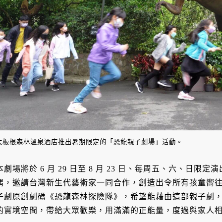
大板根森林溫泉酒店推出暑期限定的「恐龍親子劇場」活動。
本劇場將於 6 月 29 日至 8 月 23 日、每周五、六、日
偶，邀請台灣新生代藝術家一同合作，創造出令所有孩童嚮
子劇原創劇碼《恐龍森林探險隊》，希望能藉由這部親子劇
的實境空間，帶給大眾歡樂，用滿滿的正能量，度過與家人