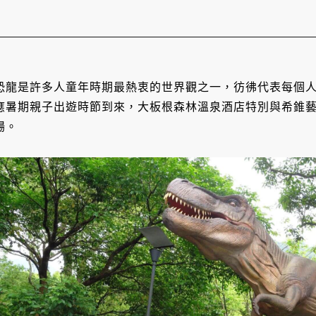
恐龍是許多人童年時期最熱衷的世界觀之一，彷彿代表每個
應暑期親子出遊時節到來，大板根森林溫泉酒店特別與希錐
場。