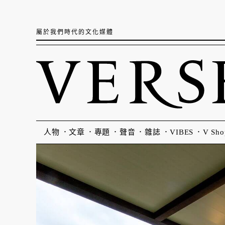
屬於我們時代的文化媒體
人物
文章
專題
聲音
雜誌
VIBES
V Sho