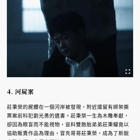
4. 河屍案
莊秉榮的屍體在一個河岸被發現，附近還留有綁架撕
票案前科犯劉光勇的遺書。莊秉榮一生為木雕奉獻，
卻因為眼盲而不能視物，豈料雙胞胎弟弟莊秉耀竟以
協助販賣作品為理由，冒充哥哥莊秉榮，成為了新銳