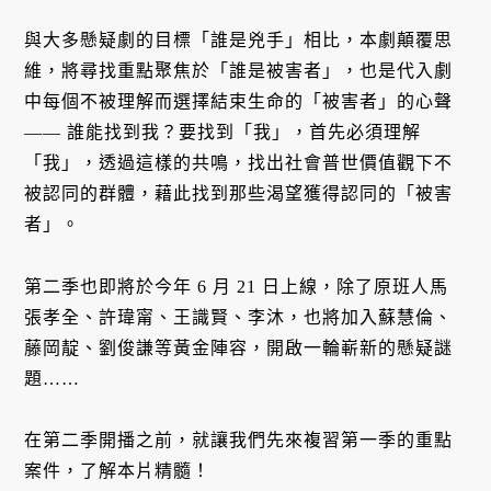
與大多懸疑劇的目標「誰是兇手」相比，本劇顛覆思
維，將尋找重點聚焦於「誰是被害者」，也是代入劇
中每個不被理解而選擇結束生命的「被害者」的心聲
—— 誰能找到我？要找到「我」，首先必須理解
「我」，透過這樣的共鳴，找出社會普世價值觀下不
被認同的群體，藉此找到那些渴望獲得認同的「被害
者」。
第二季也即將於今年 6 月 21 日上線，除了原班人馬
張孝全、許瑋甯、王識賢、李沐，也將加入蘇慧倫、
藤岡靛、劉俊謙等黃金陣容，開啟一輪嶄新的懸疑謎
題……
在第二季開播之前，就讓我們先來複習第一季的重點
案件，了解本片精髓！