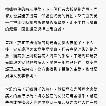
根據案件的暗示規律，下一個死者大抵是劉光勇，而
警方也展開了搜索、保護劉光勇的行動。然而劉光勇
一生被年少時期的撕票陰影所壟罩，走不出自我譴責
的霧霾，因此還是選擇上吊自殺。
豈料，放置在殯儀館的劉光勇屍體卻被偷了，不久
後，安光護理之家發生墜樓案，死者竟是消失的劉光
勇，而其手上則繫著病人周洋的手環。不過周洋是安
光護理之家曾經的病人，早在三年前已死亡。以安光
護理之家為線索，警方也找到了幕後的主謀，也就是
周洋女友李雅均。
李雅均為了延續周洋的精神，並揭發安光護理之家對
病人的虐待行為，與方毅任的女兒江曉孟聯手，幫這
些未能在這偌大世界中找到一隅容身之處的人們完成