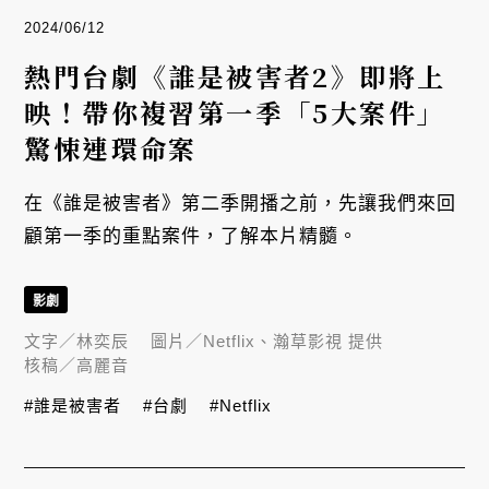
2024/06/12
熱門台劇《誰是被害者2》即將上
映！帶你複習第一季「5大案件」
驚悚連環命案
在《誰是被害者》第二季開播之前，先讓我們來回
顧第一季的重點案件，了解本片精髓。
影劇
文字／
林奕辰
圖片／
Netflix、瀚草影視 提供
核稿／
高麗音
#誰是被害者
#台劇
#Netflix