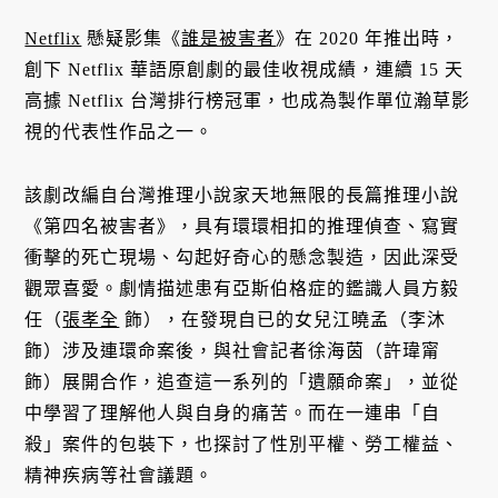
Netflix
懸疑影集《
誰是被害者
》在 2020 年推出時，
創下 Netflix 華語原創劇的最佳收視成績，連續 15 天
高據 Netflix 台灣排行榜冠軍，也成為製作單位瀚草影
視的代表性作品之一。
該劇改編自台灣推理小說家天地無限的長篇推理小說
《第四名被害者》，具有環環相扣的推理偵查、寫實
衝擊的死亡現場、勾起好奇心的懸念製造，因此深受
觀眾喜愛。劇情描述患有亞斯伯格症的鑑識人員方毅
任（
張孝全
飾），在發現自已的女兒江曉孟（李沐
飾）涉及連環命案後，與社會記者徐海茵（許瑋甯
飾）展開合作，追查這一系列的「遺願命案」，並從
中學習了理解他人與自身的痛苦。而在一連串「自
殺」案件的包裝下，也探討了性別平權、勞工權益、
精神疾病等社會議題。