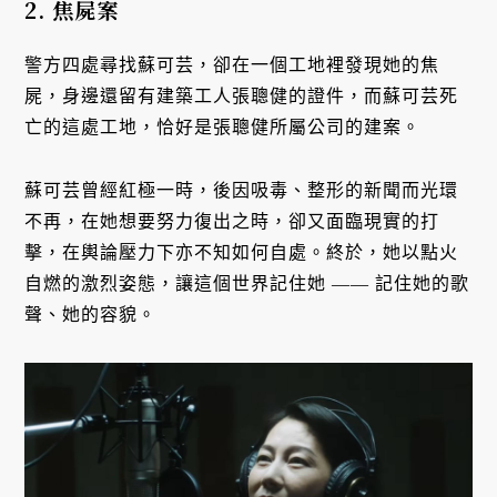
2. 焦屍案
警方四處尋找蘇可芸，卻在一個工地裡發現她的焦
屍，身邊還留有建築工人張聰健的證件，而蘇可芸死
亡的這處工地，恰好是張聰健所屬公司的建案。
蘇可芸曾經紅極一時，後因吸毒、整形的新聞而光環
不再，在她想要努力復出之時，卻又面臨現實的打
擊，在輿論壓力下亦不知如何自處。終於，她以點火
自燃的激烈姿態，讓這個世界記住她 —— 記住她的歌
聲、她的容貌。