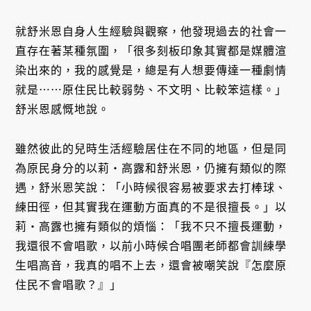
就舒米恩自身人生經驗與觀察，他發現過去的社會一
直存在著某種氛圍，「很多刻板印象其實都是媒體渲
染出來的，我的感覺是，總是有人想要傳達一種劇情
就是⋯⋯原住民比較弱勢、不文明、比較笨這樣。」
舒米恩感慨地說。
雖然彼此的兒時生活經驗居住在不同的地區，但是同
為原民身分的以莉・高露和舒米恩，仍擁有類似的際
遇，舒米恩笑說：「小時候很容易被要求去打棒球、
練田徑，但其實我在運動方面真的不是很擅長。」以
莉・高露也擁有類似的煩惱：「我不只不擅長運動，
我還很不會唱歌，以前小時候合唱團老師都會訓練學
生唱高音，我真的唱不上去，還會被嘲笑說『怎麼原
住民不會唱歌？』」