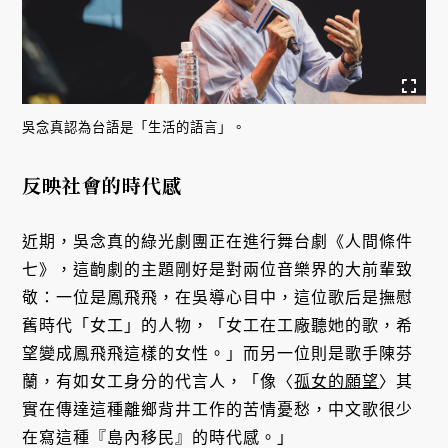
吳念真認為台語是「生活的語言」。
反映社會的時代感
近期，吳念真的綠光劇團正在進行舞台劇《人間條件
七》，這齣劇的主題剛好是對兩位音樂界的大前輩致
敬：一位是鳳飛飛，在吳導心目中，這位歌后是撫慰
舊時代「女工」的人物，「女工在工廠聽她的歌，希
望變成鳳飛飛這樣的女性。」而另一位則是歌手陳芬
蘭，有如女工身分的代言人，「像〈
孤女的願望
〉其
實在傳達這種離鄉背井工作的苦情憂愁，中文歌很少
在寫這種『島內移民』的時代感。」