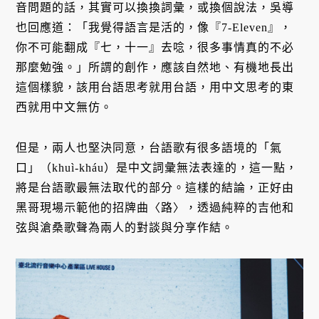
音問題的話，其實可以換換詞彙，或換個說法，吳導
也回應道：「我覺得語言是活的，像『7-Eleven』，
你不可能翻成『七，十一』去唸，很多事情真的不必
那麼勉強。」所謂的創作，應該自然地、有機地長出
這個樣貌，該用台語思考就用台語，用中文思考的東
西就用中文無仿。
但是，兩人也堅決同意，台語歌有很多語境的「氣
口」（khuì-kháu）是中文詞彙無法表達的，這一點，
將是台語歌最無法取代的部分。這樣的結論，正好由
黑哥現場示範他的招牌曲〈路〉，透過純粹的吉他和
弦與滄桑歌聲為兩人的對談與分享作結。