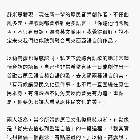
舒米恩發現，現在新一輩的原民音樂創作者，不僅曲
風多元，連歌詞都會參雜更多語言，「你聽他們念饒
舌，不只有母語，還會英文並用，我覺得很好，說不
定未來我們也能聽到融合馬來西亞語言的作品。」
以莉高露也深感認同，私底下愛聽台語歌的她非常鍾
情台語的語氣，自己也非常希望有朝一日能創作出一
首融合原民語言與台語的歌，去突顯兩種語言的美，
「有時候講原民文化這件事，也不用一直圍繞在原住
民本身，有時透過不同角度反而會更有力道。重點
是，你要怎麼讓人看見原住民文化的美。」
兩人認為，當今所謂的原民文化復興與浪潮，有點像
是「從失去信心到重建自信」的一段過程，「我其實
很想提倡一個觀念，有點嚴肅的。」以莉・高露說：