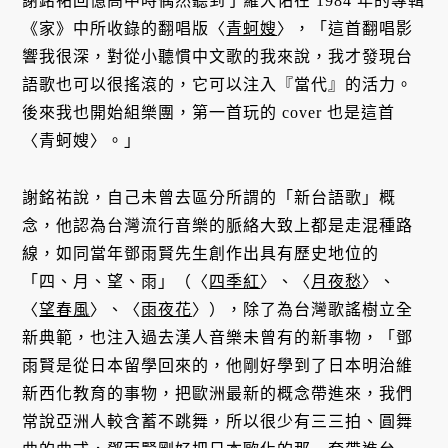
謝銘祐回憶高中時偶然聽到了羅大佑在 1984 年的專輯
《家》中所收錄的翻唱版〈
青蚵嫂
〉，「這首翻唱影
響我很深，對從小聽慣中文歌的我來說，我才發現台
語歌也可以很搖滾的，它可以注入『當代』的活力。
後來我也開始組樂團，第一首玩的 cover 也是這首
〈青蚵嫂〉。」
謝銘祐說，自己未曾去區分所謂的「新台語歌」概
念，他認為台灣流行音樂的脈絡大致上都是走混種路
線，如同當年鄧雨賢先生創作出具有歷史地位的
「四、月、望、雨」（〈
四季紅
〉、〈
月夜愁
〉、
〈
望春風
〉、〈
雨夜花
〉），除了為台灣歌謠樹立全
新典範，也注入過去漢人音樂未曾有的新事物，「鄧
雨賢是從日本留學回來的，他剛好學到了日本明治維
新西化教育的事物，把歐洲最新的概念帶進來，我們
常說亞洲人較含蓄不跳舞，所以很少有三三拍、圓舞