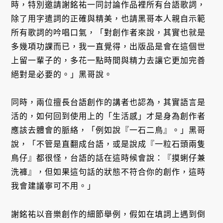
時，特別邀請謝銘祐一同討論作品裡所有台語歌詞，
除了用字遣詞的正確與精美，也請黑哥本人親自示範
所有歌詞的吟唱口氣，「對創作者來說，其實也就是
多幾項功課而已，我一直覺得，出版品是會在這個世
上留一輩子的，多花一點時間與精力去讓它更加完善
絕對是必要的。」黑哥說。
同時，兩位擅長台語創作的講者也認為，其實語言是
活的，如何回到使用上的「生活感」才是身為創作者
應該去體會的脈絡，「例如說『一石二鳥』。」黑哥
說，「不管是直翻成台語，或是說成『一粒石頭兩隻
鳥仔』都很怪，台語的話在這時候會說：『摸蜊仔兼
洗褲』，但如果這句話的狀態不符合你的創作，這時
我會建議寧可不用。」
謝銘祐以音樂創作的細節舉例，假如在填詞上遇到倒