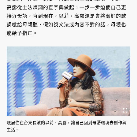
高露從土法煉鋼的查字典做起，一步一步迫使自己更
接近母語，直到現在，以莉・高露還是會將寫好的歌
詞唸給母親聽，假如說文法或內容不對的話，母親也
能給予指正。
現居住在台東長濱的以莉・高露，讓自己回到母語環境去創作與
生活。