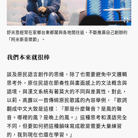
舒米恩經常在家鄉台東都蘭與各地間往返，不斷推廣自己創辦的
「阿米斯音樂節」。
我們本來就很棒
談及原民語言創作的思維，除了也需要避免中文邏輯
思考外，原住民語在節奏性與畫面感上的文法概念與
語境，與漢文系統有著莫大的不同與差異性，對此，
以莉・高露以一首傳統原民歌謠的內容舉例，「歌詞
翻成中文大致是這樣：『那是什麼聲音？是風的聲
音。哪裡的風？是晚上的風。』這種思考和漢語完全
不同，但要如何把這種韻味寫成歌是需要大量練習
的，我到現在也還在學習。」