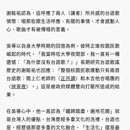
謝銘祐認為，這呼應了兩人（講者）所共感的台語歌
情懷：唱那些跟生活呼應、有關的事情，才會感動人
心、歌曲才有被傳唱的意義。
吳導以自身大學時期的回憶為例，彼時正逢校園民歌
崛起的時代，「我當時唸大學夜間部，我一直有一種
遺憾：『為什麼沒有台語歌？』」長期研究台語歌謠
歷史的謝銘祐也回應：「整個校園民歌運動只有兩首
台語歌：簡上仁老師的〈
正月調
〉和木吉他合唱團的
〈
拼宵夜
〉。」這是被政府媒體雙向打壓所造成的結
果。
在吳導心中，他一直認為「鐵蹄踏盡，遍地花開」就
是台灣人的優點，台灣歷經多重文化的洗禮，台語也
是，經歷過那麼多重的文化融合，「生活化」還是最