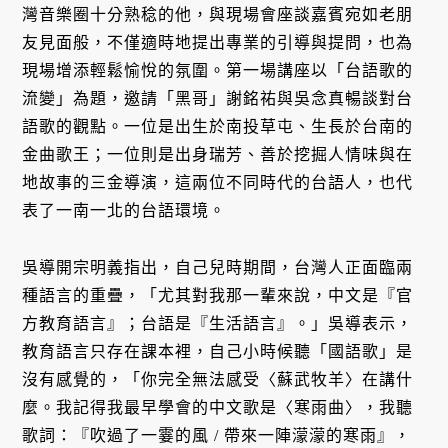
灣音樂圈十分熟稔的他，與現場會座談嘉賓宛如老朋
友見面般，不僅適時地提出專業的引導與提問，也為
現場增添輕鬆愉悅的氛圍。第一場講座以「台語歌的
流變」為題，邀請「黑哥」謝銘祐與吳念真暢談對台
語歌的觀點。一位是出生於南投草屯、生長於台南的
金曲歌王；一位則是出身瑞芳、善於挖掘人情味與在
地故事的三金導演，這兩位不同時代的台語人，也代
表了一南一北的台語環境。
吳導開宗明義指出，自己兒時期間，台灣人正面臨兩
種語言的重疊，「尤其對我那一輩來說，中文是『官
方教育語言』；台語是『生活語言』。」吳導表示，
教育語言只存在課本裡，自己小時候聽「國語歌」是
沒有感覺的，「你完全無法感受〈蘇武牧羊〉在講什
麼。我記得我最早學會的中文歌是〈寒雨曲〉，我聽
歌詞：『吹過了一霎的風 / 帶來一陣濛濛的寒雨』，