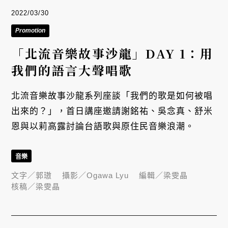
2022/03/30
Promotion
「北流音樂故事沙龍」DAY 1：用
我們的語言大聲唱歌
北流音樂故事沙龍系列座談「我們的歌是如何被唱
出來的？」，首日講座邀請謝銘祐、吳念真、舒米
恩與以莉高露討論台語歌與原住民音樂浪潮。
音樂
文字／
郭璈
攝影／
Ogawa Lyu
編輯／
梁雯晶
核稿／
梁雯晶