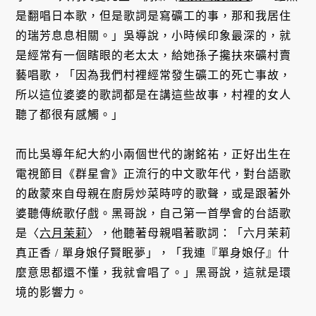
是翻唱日本歌，但是歌詞是寫礦工的事，那和我居住
的瑞芳息息相關。」吳導說，小時候印象最深的，就
是經常有一個瞎眼的老太太，給她孫子攙扶來礦村賣
藝唱歌，「因為我們村裡經常發生礦工的死亡事故，
所以這位婆婆的歌詞都是在講這些故事，村裡的女人
聽了都很有感觸。」
而比吳導年紀大約小兩個世代的謝銘祐，正好出生在
電視節目《群星會》正流行的中文歌年代，對台語歌
的啟蒙來自母親在廚房炒菜時哼的歌聲，或是跟著外
婆聽傳統歌仔戲。黑哥說，自己第一首學會的台語歌
是〈
六月茉莉
〉，他聽著母親唱著歌詞：「六月茉莉
真正香 / 單身娘仔賢眠夢」，「我連『單身娘仔』什
麼意思都還不懂，我就會唱了。」黑哥說，這就是環
境的影響力。