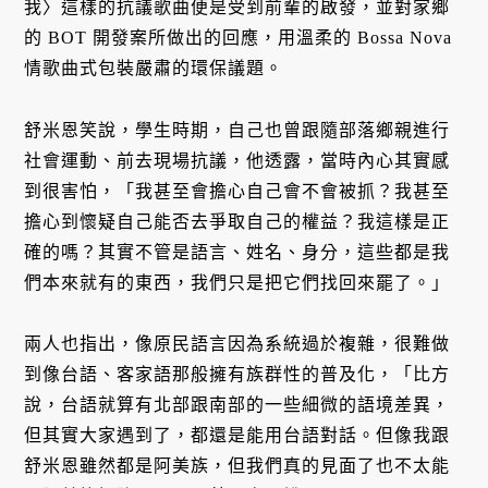
我〉這樣的抗議歌曲便是受到前輩的啟發，並對家鄉
的 BOT 開發案所做出的回應，用溫柔的 Bossa Nova
情歌曲式包裝嚴肅的環保議題。
舒米恩笑說，學生時期，自己也曾跟隨部落鄉親進行
社會運動、前去現場抗議，他透露，當時內心其實感
到很害怕，「我甚至會擔心自己會不會被抓？我甚至
擔心到懷疑自己能否去爭取自己的權益？我這樣是正
確的嗎？其實不管是語言、姓名、身分，這些都是我
們本來就有的東西，我們只是把它們找回來罷了。」
兩人也指出，像原民語言因為系統過於複雜，很難做
到像台語、客家語那般擁有族群性的普及化，「比方
說，台語就算有北部跟南部的一些細微的語境差異，
但其實大家遇到了，都還是能用台語對話。但像我跟
舒米恩雖然都是阿美族，但我們真的見面了也不太能