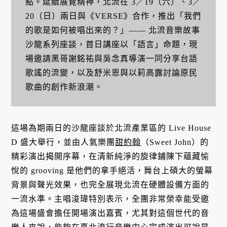
點。延續展覽精神，北流在 3／19（六）、3／
20（日）兩日與《VERSE》合作，推出「我們
的歌是如何被唱出來的？」—— 北流音樂故事
沙龍系列座談，首日講座以「語言」命題，現
場邀請黑哥謝銘祐與吳念真導演一同分享台語
歌謠的流變，以及舒米恩與以莉高露討論原民
歌曲的創作新浪潮。
這場為期兩日的沙龍座談於北流產業區的 Live House
D 盛大舉行，並由人氣樂團
甜約翰
（Sweet John）的
精彩演出揭開序幕，在清新純淨的旋律鋪陳下蘊藏愉
悅的 grooving 是他們的拿手絕活，舞台上碩大的螢幕
背景與聲光效果，也完全展現北流在硬體設備方面的
一流水準。主唱浚瑋特別表示，全團非常榮幸能受邀
為這場盛會擔任開場演出嘉賓，尤其對這個世代的音