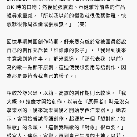
OK 時的口吻；然後從張震嶽、蔡健雅等前輩的作品
裡尋求靈感，「所以我以前的慢歌就很像蔡健雅、快
歌就很像周杰倫或張震嶽。」（笑）
回憶早期樂團創作時期，舒米恩有感於常被團員虧說
自己的創作充斥著「誰誰誰的影子」，「我是到後來
才意識到這件事。」舒米恩道，「那代表我（以前）
寫的歌一點都不原創，這迫使我想要用母語創作，因
為那是最符合我自己的樣子。」
相較於舒米恩，以莉・高露的創作期則比較晚，「我
大概 30 幾歲才開始創作，以前在『原舞者』時是沒有
拿樂器的，後來玩樂團後才開始學西洋樂器。」她表
示，會開始嘗試母語創作，起源於一個「想對他 / 她
唱歌」的念頭，「這個我唱歌的『對象』很重要。」
從家人、伴侶、家鄉，再到自己生長的土地，以莉・