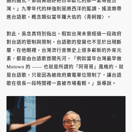
曲的曲式，鄧雨賢剛好把日本歐化的那一套帶進台
灣。」九零年代的林強則是將西洋的藍調、搖滾樂帶
進台語歌，概念類似當年羅大佑的〈青蚵嫂〉。
對此，吳念真特別指出，假如台灣未曾經過一段政府
對台語的管制與限制，台語歌的發展也不至於出現斷
層，在他眼裡，台灣流行音樂史上很多嶄新的外來元
素，都是由台語歌首開先河，「例如當年台灣最早做
Motown 的 —— 也就是所謂的「阿哥哥」風格的，就
是台語歌，只是因為被政府廣電單位限制了，讓台語
歌在很長一段時間裡一直被市場看輕。」吳導說。