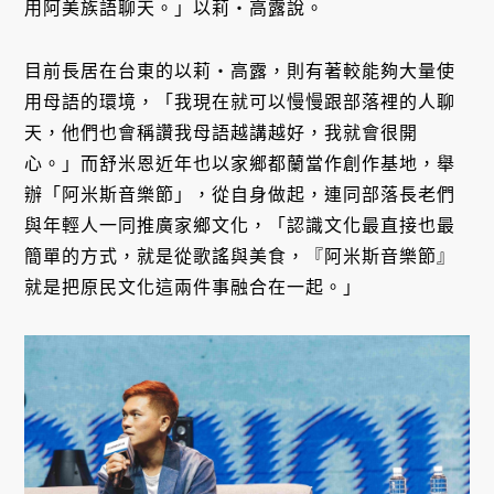
用阿美族語聊天。」以莉・高露說。
目前長居在台東的以莉・高露，則有著較能夠大量使
用母語的環境，「我現在就可以慢慢跟部落裡的人聊
天，他們也會稱讚我母語越講越好，我就會很開
心。」而舒米恩近年也以家鄉都蘭當作創作基地，舉
辦「阿米斯音樂節」，從自身做起，連同部落長老們
與年輕人一同推廣家鄉文化，「認識文化最直接也最
簡單的方式，就是從歌謠與美食，『阿米斯音樂節』
就是把原民文化這兩件事融合在一起。」