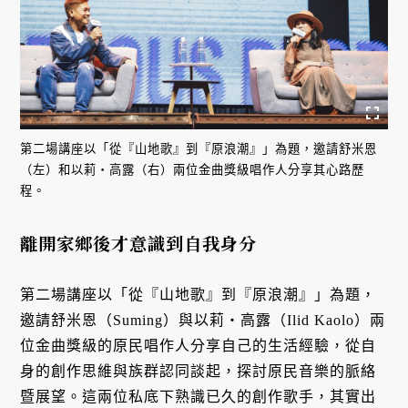
第二場講座以「從『山地歌』到『原浪潮』」為題，邀請舒米恩
（左）和以莉・高露（右）兩位金曲獎級唱作人分享其心路歷
程。
離開家鄉後才意識到自我身分
第二場講座以「從『山地歌』到『原浪潮』」為題，
邀請舒米恩（Suming）與以莉・高露（Ilid Kaolo）兩
位金曲獎級的原民唱作人分享自己的生活經驗，從自
身的創作思維與族群認同談起，探討原民音樂的脈絡
暨展望。這兩位私底下熟識已久的創作歌手，其實出