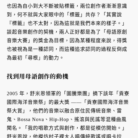
也因為自小到大不斷被貼標籤，兩位創作者漸漸意識
到，何不就與大家眼中的「標籤」共存？「其實說
『標籤』也不太對，因為這就是我們本來的樣子。」
談起音樂創作的契機，兩人正好都是為了「母語原創
音樂大賽」的獎金為目標，因為某種程度來說，得獎
也被視為是一種認同，而這種追求認同的過程反倒成
為最初「尋根」的動力。
找到用母語創作的動機
2005 年，舒米恩領軍的「圖騰樂團」摘下該年「貢寮
國際海洋音樂祭」的最大獎 ——「貢寮國際海洋音樂
祭大賞」，他們的音樂以融合原住民傳統音樂、雷
鬼、Bossa Nova、Hip-Hop、搖滾與民謠等混種曲風
聞名。「我的唱歌方式與創作，都是從模仿開始。」
舒米恩說，他模仿村子裡大人唱傳統歌謠或唱卡拉