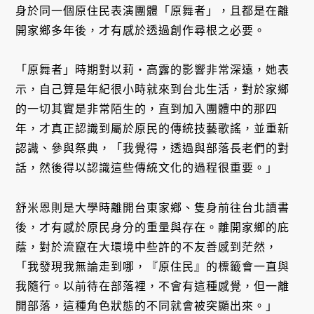
身於同一個原住民表演團體「原舞者」，且都是在離
開家鄉多年後，才有感於透過創作尋根之必要。
「原舞者」時期對以莉・高露的影響非常深遠，她表
示，自己算是年紀很小時就來到台北生活，對於家鄉
的一切其實是非常陌生的，直到加入團體中的那四
年，才真正認識到屬於原民的傳統技藝歌謠，並重新
認識、參與祭典，「我覺得，透過與部落長老們的對
話，然後得以認識這些傳統文化的過程很重要。」
舒米恩則是大學時離開台東家鄉、隻身前往台北讀書
後，才有感於原民身分的重量與存在。離開家鄉的庇
蔭，對於流竄在大環境中些許的不友善感到茫然，
「我發現我無論走到哪，『原住民』的標籤會一直與
我隨行。以前待在部落裡，不會有這種感覺，但一離
開部落，這種角色狀態的不同就會被突顯出來。」