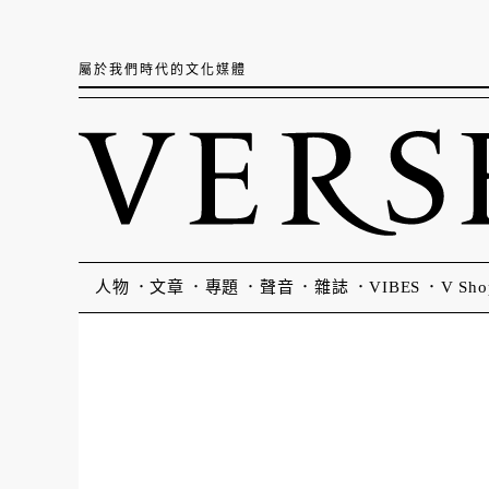
屬於我們時代的文化媒體
人物
文章
專題
聲音
雜誌
VIBES
V Sho