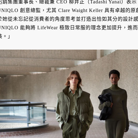
迅銷集團董事長、總裁兼 CEO 柳井正（Tadashi Yanai
UNIQLO 創意總監，尤其 Clare Waight Keller 具
於她從未忘記從消費者的角度思考並打造出恰如其分的設計
UNIQLO 能夠將 LifeWear 極致日常服的理念更加提升
裝。」