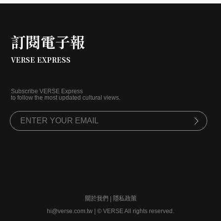
訂閱電子報
VERSE EXPRESS
Subscribe VERSE Express
to follow the most updated cultural views.
關於我們
|
隱私政策
hi@verse.com.tw
|
© VERSE All rights reserved.